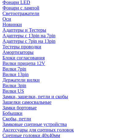
Фонари LED
Фонари с лампой
Светоотражатели
Оси
Новинки
Адаптеры и Тестеры
Адаптеры с 13pin на 7pin
Адаптеры с 7pin на 13pin
Тестеры проводки
Амортизаторы
Блоки согласования
Вилки прицепа 12V
Вилки 7pin
Вилки 13pin
Держатели вилки
Вилки 3pin
Вилки US
Замки, защелки, петли и скобы
Защелки самосвальные
Замки бортовые
Бобышки
Скобы, петли
Замковые сцепные устройства
Аксессуары для сцепных головок
Сцепные головки 40x40мм