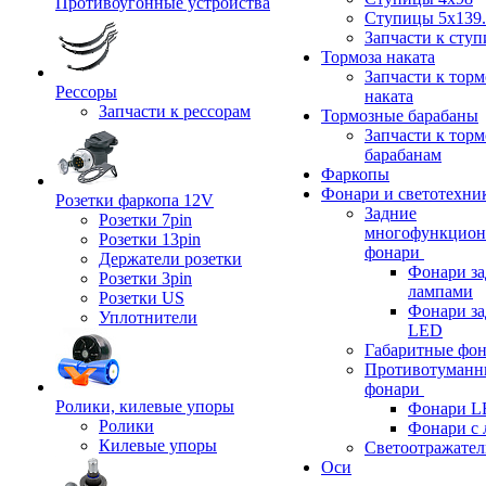
Противоугонные устройства
Ступицы 5x139.
Запчасти к сту
Тормоза наката
Запчасти к тор
Рессоры
наката
Запчасти к рессорам
Тормозные барабаны
Запчасти к тор
барабанам
Фаркопы
Фонари и светотехни
Розетки фаркопа 12V
Задние
Розетки 7pin
многофункцион
Розетки 13pin
фонари
Держатели розетки
Фонари за
Розетки 3pin
лампами
Розетки US
Фонари за
Уплотнители
LED
Габаритные фо
Противотуманн
фонари
Ролики, килевые упоры
Фонари L
Ролики
Фонари с 
Килевые упоры
Светоотражател
Оси