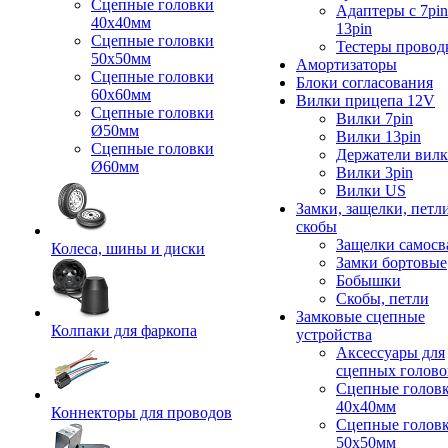
Сцепные головки
Адаптеры с 7pin
40x40мм
13pin
Сцепные головки
Тестеры провод
50x50мм
Амортизаторы
Сцепные головки
Блоки согласования
60x60мм
Вилки прицепа 12V
Сцепные головки
Вилки 7pin
Ø50мм
Вилки 13pin
Сцепные головки
Держатели вил
Ø60мм
Вилки 3pin
Вилки US
Замки, защелки, петл
скобы
Защелки самосв
Колеса, шины и диски
Замки бортовые
Бобышки
Скобы, петли
Замковые сцепные
Колпаки для фаркопа
устройства
Аксессуары для
сцепных голово
Сцепные голов
40x40мм
Коннекторы для проводов
Сцепные голов
50x50мм