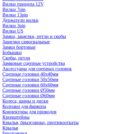
Вилки прицепа 12V
Вилки 7pin
Вилки 13pin
Держатели вилки
Вилки 3pin
Вилки US
Замки, защелки, петли и скобы
Защелки самосвальные
Замки бортовые
Бобышки
Скобы, петли
Замковые сцепные устройства
Аксессуары для сцепных головок
Сцепные головки 40x40мм
Сцепные головки 50x50мм
Сцепные головки 60x60мм
Сцепные головки Ø50мм
Сцепные головки Ø60мм
Колеса, шины и диски
Колпаки для фаркопа
Коннекторы для проводов
Кронштейны
Крылья, брызговики, противооткаты
Крылья
Брызговики