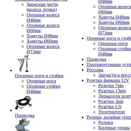
Ø48мм
Запасные части
Опорные колеса
(колеса, ручки)
Ø60мм
Опорные колеса
Хомуты Ø48мм
Ø48мм
Хомуты Ø60мм
Опорные колеса
Опорные колеса
Ø60мм
Ø73мм
Хомуты Ø48мм
Опорные ноги и стой
Хомуты Ø60мм
Опорные ноги
Опорные колеса
Опорные стойк
Ø73мм
Ø48мм
Проводка
Противоугонные устр
Рессоры
Запчасти к ресс
Опорные ноги и стойки
Розетки фаркопа 12V
Опорные ноги
Розетки 7pin
Опорные стойки
Розетки 13pin
Ø48мм
Держатели розе
Розетки 3pin
Розетки US
Уплотнители
Проводка
Ролики, килевые упо
Ролики
Килевые упоры