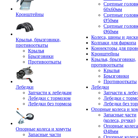
Сцепные голов
60x60мм
Кронштейны
Сцепные голов
Ø50мм
Сцепные голов
Ø60мм
Колеса, шины и диск
Крылья, брызговики,
Колпаки для фаркопа
противооткаты
Коннекторы для пров
Крылья
Кронштейны
Брызговики
Крылья, брызговики,
Противооткаты
противооткаты
Крылья
Брызговики
Противооткаты
Лебедки
Лебедки
Запчасти к лебедкам
Запчасти к лебе
Лебедки с тормозом
Лебедки с торм
Лебедки без тормоза
Лебедки без тор
Опорные колеса и хо
Запасные части
(колеса, ручки)
Опорные колеса
Опорные колеса и хомуты
Ø48мм
Запасные части
Опорные колеса