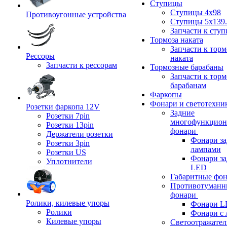
Ступицы
Ступицы 4x98
Противоугонные устройства
Ступицы 5x139.
Запчасти к сту
Тормоза наката
Запчасти к тор
Рессоры
наката
Запчасти к рессорам
Тормозные барабаны
Запчасти к тор
барабанам
Фаркопы
Фонари и светотехни
Розетки фаркопа 12V
Задние
Розетки 7pin
многофункцион
Розетки 13pin
фонари
Держатели розетки
Фонари за
Розетки 3pin
лампами
Розетки US
Фонари за
Уплотнители
LED
Габаритные фо
Противотуманн
фонари
Ролики, килевые упоры
Фонари L
Ролики
Фонари с 
Килевые упоры
Светоотражател