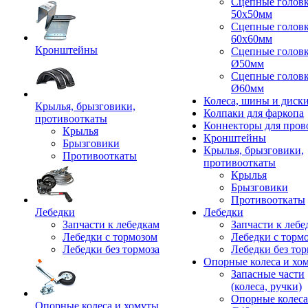
Сцепные голов
50x50мм
Сцепные голов
60x60мм
Кронштейны
Сцепные голов
Ø50мм
Сцепные голов
Ø60мм
Колеса, шины и диск
Крылья, брызговики,
Колпаки для фаркопа
противооткаты
Коннекторы для пров
Крылья
Кронштейны
Брызговики
Крылья, брызговики,
Противооткаты
противооткаты
Крылья
Брызговики
Противооткаты
Лебедки
Лебедки
Запчасти к лебедкам
Запчасти к лебе
Лебедки с тормозом
Лебедки с торм
Лебедки без тормоза
Лебедки без тор
Опорные колеса и хо
Запасные части
(колеса, ручки)
Опорные колеса
Опорные колеса и хомуты