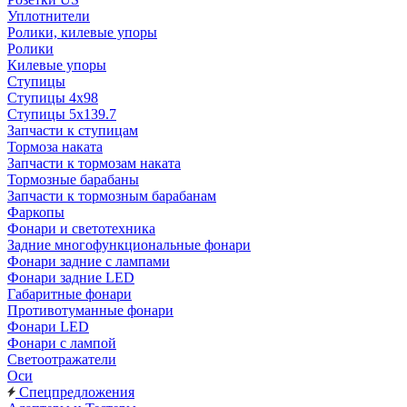
Уплотнители
Ролики, килевые упоры
Ролики
Килевые упоры
Ступицы
Ступицы 4x98
Ступицы 5x139.7
Запчасти к ступицам
Тормоза наката
Запчасти к тормозам наката
Тормозные барабаны
Запчасти к тормозным барабанам
Фаркопы
Фонари и светотехника
Задние многофункциональные фонари
Фонари задние с лампами
Фонари задние LED
Габаритные фонари
Противотуманные фонари
Фонари LED
Фонари с лампой
Светоотражатели
Оси
Спецпредложения