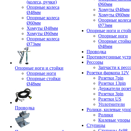
(колеса, ручки)
Ø60мм
Опорные колеса
Хомуты Ø48мм
Ø48мм
Хомуты Ø60мм
Опорные колеса
Опорные колеса
Ø60мм
Ø73мм
Хомуты Ø48мм
Опорные ноги и стой
Хомуты Ø60мм
Опорные ноги
Опорные колеса
Опорные стойк
Ø73мм
Ø48мм
Проводка
Противоугонные устр
Рессоры
Запчасти к ресс
Опорные ноги и стойки
Розетки фаркопа 12V
Опорные ноги
Розетки 7pin
Опорные стойки
Розетки 13pin
Ø48мм
Держатели розе
Розетки 3pin
Розетки US
Уплотнители
Проводка
Ролики, килевые упо
Ролики
Килевые упоры
Ступицы
Ступицы 4x98