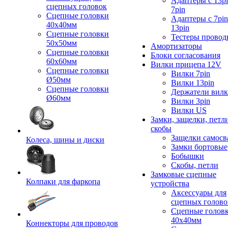
Адаптеры с 13pi
сцепных головок
7pin
Сцепные головки
Адаптеры с 7pin
40x40мм
13pin
Сцепные головки
Тестеры провод
50x50мм
Амортизаторы
Сцепные головки
Блоки согласования
60x60мм
Вилки прицепа 12V
Сцепные головки
Вилки 7pin
Ø50мм
Вилки 13pin
Сцепные головки
Держатели вил
Ø60мм
Вилки 3pin
Вилки US
Замки, защелки, петл
скобы
Защелки самосв
Колеса, шины и диски
Замки бортовые
Бобышки
Скобы, петли
Замковые сцепные
Колпаки для фаркопа
устройства
Аксессуары для
сцепных голово
Сцепные голов
40x40мм
Коннекторы для проводов