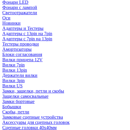
Фонари LED
Фонари с лампой
Светоотражатели
Оси
Новинки
Адаптеры и Тестеры
Адаптеры с 13pin на 7pin
Адаптеры с 7pin на 13pin
Тестеры проводки
Амортизаторы
Блоки согласования
Вилки прицепа 12V
Вилки 7pin
Вилки 13pin
Держатели вилки
Вилки 3pin
Вилки US
Замки, защелки, петли и скобы
Защелки самосвальные
Замки бортовые
Бобышки
Скобы, петли
Замковые сцепные устройства
Аксессуары для сцепных головок
Сцепные головки 40x40мм