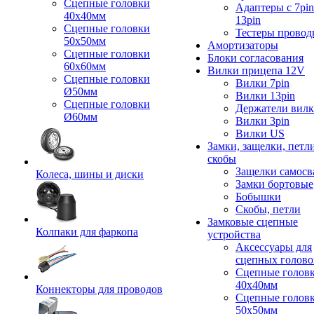
Сцепные головки
Адаптеры с 7pin
40x40мм
13pin
Сцепные головки
Тестеры провод
50x50мм
Амортизаторы
Сцепные головки
Блоки согласования
60x60мм
Вилки прицепа 12V
Сцепные головки
Вилки 7pin
Ø50мм
Вилки 13pin
Сцепные головки
Держатели вил
Ø60мм
Вилки 3pin
Вилки US
Замки, защелки, петл
скобы
Защелки самосв
Колеса, шины и диски
Замки бортовые
Бобышки
Скобы, петли
Замковые сцепные
Колпаки для фаркопа
устройства
Аксессуары для
сцепных голово
Сцепные голов
40x40мм
Коннекторы для проводов
Сцепные голов
50x50мм