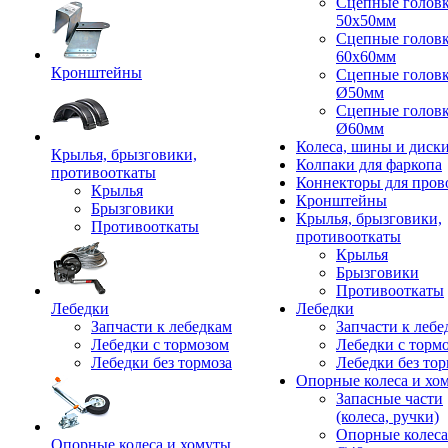
Сцепные голов
50x50мм
Сцепные голов
60x60мм
Кронштейны
Сцепные голов
Ø50мм
Сцепные голов
Ø60мм
Колеса, шины и диск
Крылья, брызговики,
Колпаки для фаркопа
противооткаты
Коннекторы для пров
Крылья
Кронштейны
Брызговики
Крылья, брызговики,
Противооткаты
противооткаты
Крылья
Брызговики
Противооткаты
Лебедки
Лебедки
Запчасти к лебедкам
Запчасти к лебе
Лебедки с тормозом
Лебедки с торм
Лебедки без тормоза
Лебедки без тор
Опорные колеса и хо
Запасные части
(колеса, ручки)
Опорные колеса
Опорные колеса и хомуты