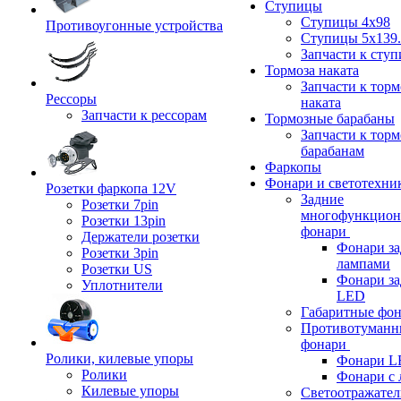
Ступицы
Ступицы 4x98
Противоугонные устройства
Ступицы 5x139.
Запчасти к сту
Тормоза наката
Запчасти к тор
Рессоры
наката
Запчасти к рессорам
Тормозные барабаны
Запчасти к тор
барабанам
Фаркопы
Фонари и светотехни
Розетки фаркопа 12V
Задние
Розетки 7pin
многофункцион
Розетки 13pin
фонари
Держатели розетки
Фонари за
Розетки 3pin
лампами
Розетки US
Фонари за
Уплотнители
LED
Габаритные фо
Противотуманн
фонари
Ролики, килевые упоры
Фонари L
Ролики
Фонари с 
Килевые упоры
Светоотражател