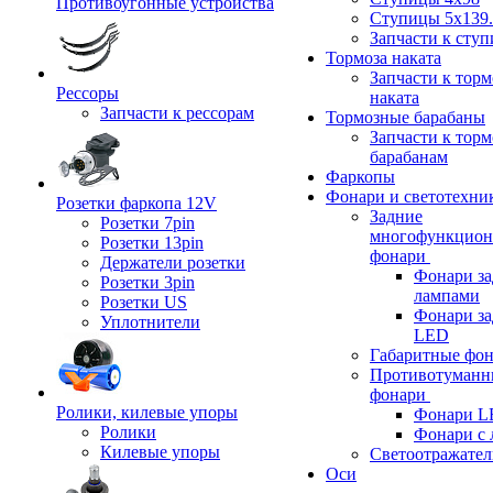
Противоугонные устройства
Ступицы 5x139.
Запчасти к сту
Тормоза наката
Запчасти к тор
Рессоры
наката
Запчасти к рессорам
Тормозные барабаны
Запчасти к тор
барабанам
Фаркопы
Фонари и светотехни
Розетки фаркопа 12V
Задние
Розетки 7pin
многофункцион
Розетки 13pin
фонари
Держатели розетки
Фонари за
Розетки 3pin
лампами
Розетки US
Фонари за
Уплотнители
LED
Габаритные фо
Противотуманн
фонари
Ролики, килевые упоры
Фонари L
Ролики
Фонари с 
Килевые упоры
Светоотражател
Оси