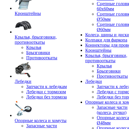
Сцепные голов
60x60мм
Кронштейны
Сцепные голов
Ø50мм
Сцепные голов
Ø60мм
Колеса, шины и диск
Крылья, брызговики,
Колпаки для фаркопа
противооткаты
Коннекторы для пров
Крылья
Кронштейны
Брызговики
Крылья, брызговики,
Противооткаты
противооткаты
Крылья
Брызговики
Противооткаты
Лебедки
Лебедки
Запчасти к лебедкам
Запчасти к лебе
Лебедки с тормозом
Лебедки с торм
Лебедки без тормоза
Лебедки без тор
Опорные колеса и хо
Запасные части
(колеса, ручки)
Опорные колеса
Опорные колеса и хомуты
Ø48мм
Запасные части
Опорные колеса