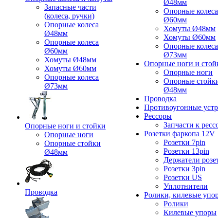
Ø48мм
Запасные части
Опорные колеса
(колеса, ручки)
Ø60мм
Опорные колеса
Хомуты Ø48мм
Ø48мм
Хомуты Ø60мм
Опорные колеса
Опорные колеса
Ø60мм
Ø73мм
Хомуты Ø48мм
Опорные ноги и стой
Хомуты Ø60мм
Опорные ноги
Опорные колеса
Опорные стойк
Ø73мм
Ø48мм
Проводка
Противоугонные устр
Рессоры
Запчасти к ресс
Опорные ноги и стойки
Розетки фаркопа 12V
Опорные ноги
Розетки 7pin
Опорные стойки
Розетки 13pin
Ø48мм
Держатели розе
Розетки 3pin
Розетки US
Уплотнители
Проводка
Ролики, килевые упо
Ролики
Килевые упоры