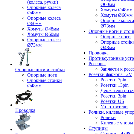
(колеса, ручки)
Ø60мм
Опорные колеса
Хомуты Ø48мм
Ø48мм
Хомуты Ø60мм
Опорные колеса
Опорные колеса
Ø60мм
Ø73мм
Хомуты Ø48мм
Опорные ноги и стой
Хомуты Ø60мм
Опорные ноги
Опорные колеса
Опорные стойк
Ø73мм
Ø48мм
Проводка
Противоугонные устр
Рессоры
Запчасти к ресс
Опорные ноги и стойки
Розетки фаркопа 12V
Опорные ноги
Розетки 7pin
Опорные стойки
Розетки 13pin
Ø48мм
Держатели розе
Розетки 3pin
Розетки US
Уплотнители
Проводка
Ролики, килевые упо
Ролики
Килевые упоры
Ступицы
Ступицы 4x98