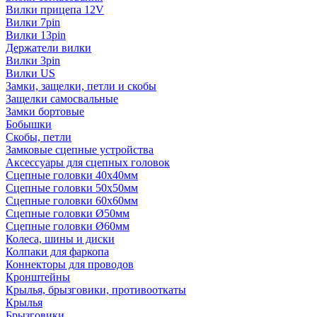
Вилки прицепа 12V
Вилки 7pin
Вилки 13pin
Держатели вилки
Вилки 3pin
Вилки US
Замки, защелки, петли и скобы
Защелки самосвальные
Замки бортовые
Бобышки
Скобы, петли
Замковые сцепные устройства
Аксессуары для сцепных головок
Сцепные головки 40x40мм
Сцепные головки 50x50мм
Сцепные головки 60x60мм
Сцепные головки Ø50мм
Сцепные головки Ø60мм
Колеса, шины и диски
Колпаки для фаркопа
Коннекторы для проводов
Кронштейны
Крылья, брызговики, противооткаты
Крылья
Брызговики