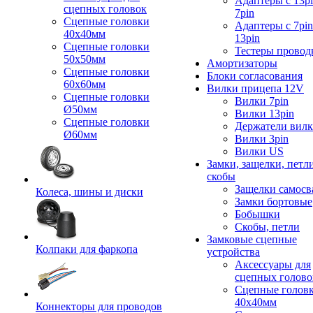
Адаптеры с 13pi
сцепных головок
7pin
Сцепные головки
Адаптеры с 7pin
40x40мм
13pin
Сцепные головки
Тестеры провод
50x50мм
Амортизаторы
Сцепные головки
Блоки согласования
60x60мм
Вилки прицепа 12V
Сцепные головки
Вилки 7pin
Ø50мм
Вилки 13pin
Сцепные головки
Держатели вил
Ø60мм
Вилки 3pin
Вилки US
Замки, защелки, петл
скобы
Защелки самосв
Колеса, шины и диски
Замки бортовые
Бобышки
Скобы, петли
Замковые сцепные
Колпаки для фаркопа
устройства
Аксессуары для
сцепных голово
Сцепные голов
40x40мм
Коннекторы для проводов