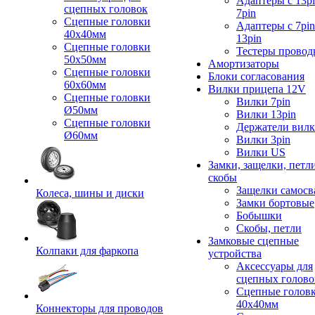
Адаптеры с 13pi
сцепных головок
7pin
Сцепные головки
Адаптеры с 7pin
40x40мм
13pin
Сцепные головки
Тестеры провод
50x50мм
Амортизаторы
Сцепные головки
Блоки согласования
60x60мм
Вилки прицепа 12V
Сцепные головки
Вилки 7pin
Ø50мм
Вилки 13pin
Сцепные головки
Держатели вил
Ø60мм
Вилки 3pin
Вилки US
Замки, защелки, петл
скобы
Защелки самосв
Колеса, шины и диски
Замки бортовые
Бобышки
Скобы, петли
Замковые сцепные
Колпаки для фаркопа
устройства
Аксессуары для
сцепных голово
Сцепные голов
40x40мм
Коннекторы для проводов