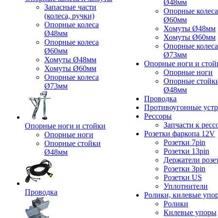
Ø48мм
Запасные части
Опорные колеса
(колеса, ручки)
Ø60мм
Опорные колеса
Хомуты Ø48мм
Ø48мм
Хомуты Ø60мм
Опорные колеса
Опорные колеса
Ø60мм
Ø73мм
Хомуты Ø48мм
Опорные ноги и стой
Хомуты Ø60мм
Опорные ноги
Опорные колеса
Опорные стойк
Ø73мм
Ø48мм
Проводка
Противоугонные устр
Рессоры
Запчасти к ресс
Опорные ноги и стойки
Розетки фаркопа 12V
Опорные ноги
Розетки 7pin
Опорные стойки
Розетки 13pin
Ø48мм
Держатели розе
Розетки 3pin
Розетки US
Уплотнители
Проводка
Ролики, килевые упо
Ролики
Килевые упоры