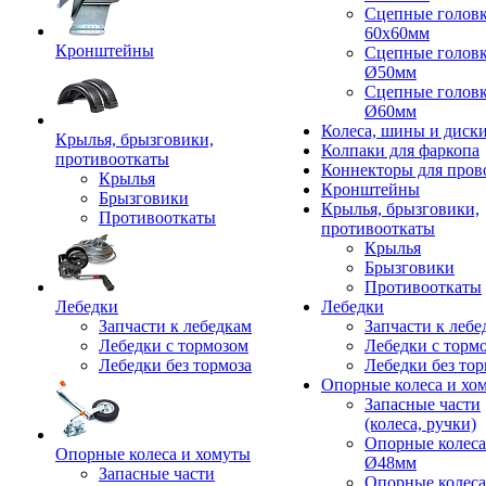
Сцепные голов
60x60мм
Кронштейны
Сцепные голов
Ø50мм
Сцепные голов
Ø60мм
Колеса, шины и диск
Крылья, брызговики,
Колпаки для фаркопа
противооткаты
Коннекторы для пров
Крылья
Кронштейны
Брызговики
Крылья, брызговики,
Противооткаты
противооткаты
Крылья
Брызговики
Противооткаты
Лебедки
Лебедки
Запчасти к лебедкам
Запчасти к лебе
Лебедки с тормозом
Лебедки с торм
Лебедки без тормоза
Лебедки без тор
Опорные колеса и хо
Запасные части
(колеса, ручки)
Опорные колеса
Опорные колеса и хомуты
Ø48мм
Запасные части
Опорные колеса