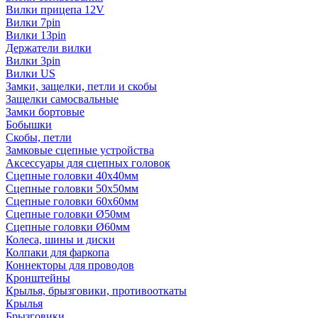
Вилки прицепа 12V
Вилки 7pin
Вилки 13pin
Держатели вилки
Вилки 3pin
Вилки US
Замки, защелки, петли и скобы
Защелки самосвальные
Замки бортовые
Бобышки
Скобы, петли
Замковые сцепные устройства
Аксессуары для сцепных головок
Сцепные головки 40x40мм
Сцепные головки 50x50мм
Сцепные головки 60x60мм
Сцепные головки Ø50мм
Сцепные головки Ø60мм
Колеса, шины и диски
Колпаки для фаркопа
Коннекторы для проводов
Кронштейны
Крылья, брызговики, противооткаты
Крылья
Брызговики