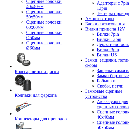
Сцепные головки
Адаптеры с 7pin
40x40мм
13pin
Сцепные головки
Тестеры провод
50x50мм
Амортизаторы
Сцепные головки
Блоки согласования
60x60мм
Вилки прицепа 12V
Сцепные головки
Вилки 7pin
Ø50мм
Вилки 13pin
Сцепные головки
Держатели вил
Ø60мм
Вилки 3pin
Вилки US
Замки, защелки, петл
скобы
Защелки самосв
Колеса, шины и диски
Замки бортовые
Бобышки
Скобы, петли
Замковые сцепные
Колпаки для фаркопа
устройства
Аксессуары для
сцепных голово
Сцепные голов
40x40мм
Коннекторы для проводов
Сцепные голов
50x50мм