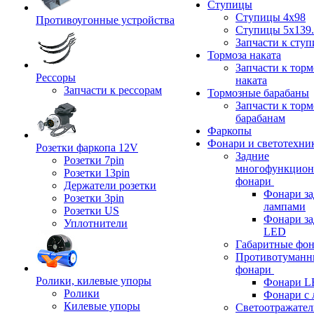
Ступицы
Ступицы 4x98
Противоугонные устройства
Ступицы 5x139.
Запчасти к сту
Тормоза наката
Запчасти к тор
Рессоры
наката
Запчасти к рессорам
Тормозные барабаны
Запчасти к тор
барабанам
Фаркопы
Фонари и светотехни
Розетки фаркопа 12V
Задние
Розетки 7pin
многофункцион
Розетки 13pin
фонари
Держатели розетки
Фонари за
Розетки 3pin
лампами
Розетки US
Фонари за
Уплотнители
LED
Габаритные фо
Противотуманн
фонари
Ролики, килевые упоры
Фонари L
Ролики
Фонари с 
Килевые упоры
Светоотражател