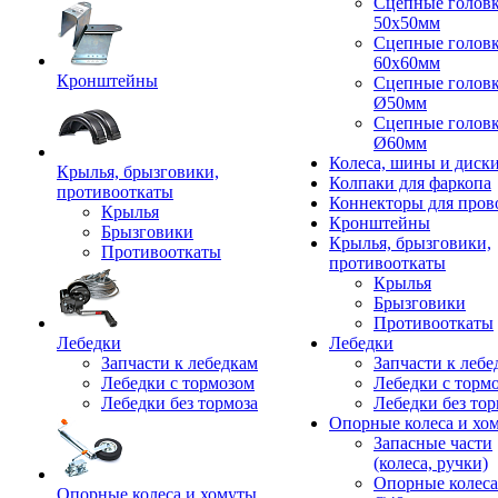
Сцепные голов
50x50мм
Сцепные голов
60x60мм
Кронштейны
Сцепные голов
Ø50мм
Сцепные голов
Ø60мм
Колеса, шины и диск
Крылья, брызговики,
Колпаки для фаркопа
противооткаты
Коннекторы для пров
Крылья
Кронштейны
Брызговики
Крылья, брызговики,
Противооткаты
противооткаты
Крылья
Брызговики
Противооткаты
Лебедки
Лебедки
Запчасти к лебедкам
Запчасти к лебе
Лебедки с тормозом
Лебедки с торм
Лебедки без тормоза
Лебедки без тор
Опорные колеса и хо
Запасные части
(колеса, ручки)
Опорные колеса
Опорные колеса и хомуты