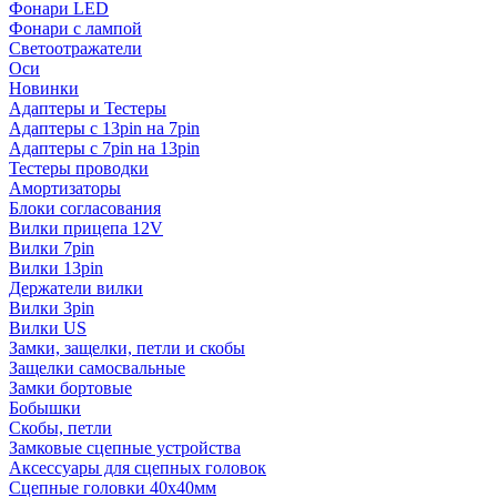
Фонари LED
Фонари с лампой
Светоотражатели
Оси
Новинки
Адаптеры и Тестеры
Адаптеры с 13pin на 7pin
Адаптеры с 7pin на 13pin
Тестеры проводки
Амортизаторы
Блоки согласования
Вилки прицепа 12V
Вилки 7pin
Вилки 13pin
Держатели вилки
Вилки 3pin
Вилки US
Замки, защелки, петли и скобы
Защелки самосвальные
Замки бортовые
Бобышки
Скобы, петли
Замковые сцепные устройства
Аксессуары для сцепных головок
Сцепные головки 40x40мм