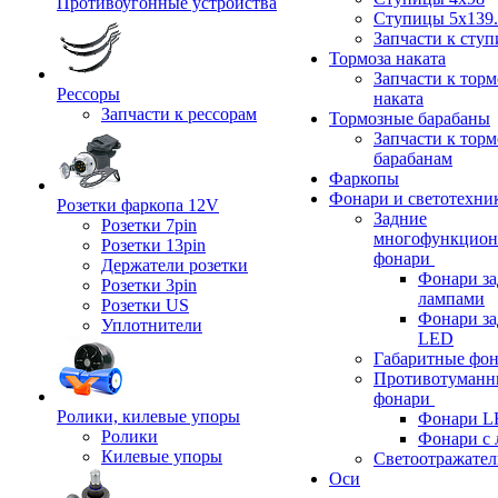
Противоугонные устройства
Ступицы 5x139.
Запчасти к сту
Тормоза наката
Запчасти к тор
Рессоры
наката
Запчасти к рессорам
Тормозные барабаны
Запчасти к тор
барабанам
Фаркопы
Фонари и светотехни
Розетки фаркопа 12V
Задние
Розетки 7pin
многофункцион
Розетки 13pin
фонари
Держатели розетки
Фонари за
Розетки 3pin
лампами
Розетки US
Фонари за
Уплотнители
LED
Габаритные фо
Противотуманн
фонари
Ролики, килевые упоры
Фонари L
Ролики
Фонари с 
Килевые упоры
Светоотражател
Оси