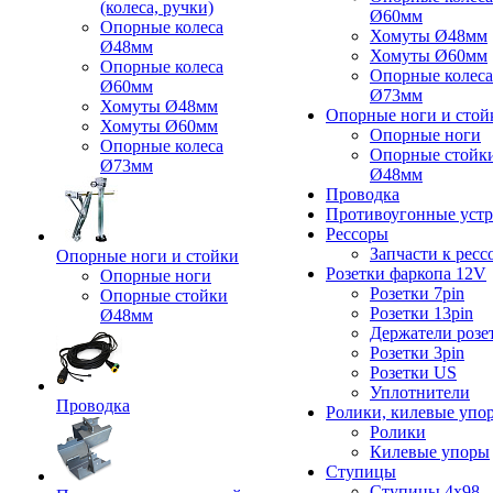
(колеса, ручки)
Ø60мм
Опорные колеса
Хомуты Ø48мм
Ø48мм
Хомуты Ø60мм
Опорные колеса
Опорные колеса
Ø60мм
Ø73мм
Хомуты Ø48мм
Опорные ноги и стой
Хомуты Ø60мм
Опорные ноги
Опорные колеса
Опорные стойк
Ø73мм
Ø48мм
Проводка
Противоугонные устр
Рессоры
Запчасти к ресс
Опорные ноги и стойки
Розетки фаркопа 12V
Опорные ноги
Розетки 7pin
Опорные стойки
Розетки 13pin
Ø48мм
Держатели розе
Розетки 3pin
Розетки US
Уплотнители
Проводка
Ролики, килевые упо
Ролики
Килевые упоры
Ступицы
Ступицы 4x98