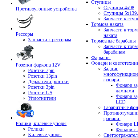
Ступицы
Ступицы 4x98
Противоугонные устройства
Ступицы 5x139.
Запчасти к сту
Тормоза наката
Запчасти к тор
Рессоры
наката
Запчасти к рессорам
Тормозные барабаны
Запчасти к тор
барабанам
Фаркопы
Фонари и светотехни
Розетки фаркопа 12V
Задние
Розетки 7pin
многофункцион
Розетки 13pin
фонари
Держатели розетки
Фонари за
Розетки 3pin
лампами
Розетки US
Фонари за
Уплотнители
LED
Габаритные фо
Противотуманн
фонари
Ролики, килевые упоры
Фонари L
Ролики
Фонари с 
Килевые упоры
Светоотражател