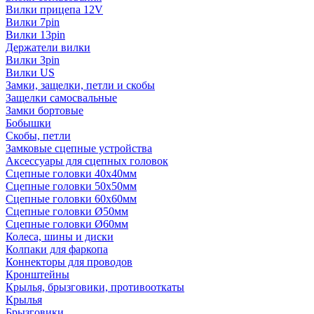
Вилки прицепа 12V
Вилки 7pin
Вилки 13pin
Держатели вилки
Вилки 3pin
Вилки US
Замки, защелки, петли и скобы
Защелки самосвальные
Замки бортовые
Бобышки
Скобы, петли
Замковые сцепные устройства
Аксессуары для сцепных головок
Сцепные головки 40x40мм
Сцепные головки 50x50мм
Сцепные головки 60x60мм
Сцепные головки Ø50мм
Сцепные головки Ø60мм
Колеса, шины и диски
Колпаки для фаркопа
Коннекторы для проводов
Кронштейны
Крылья, брызговики, противооткаты
Крылья
Брызговики