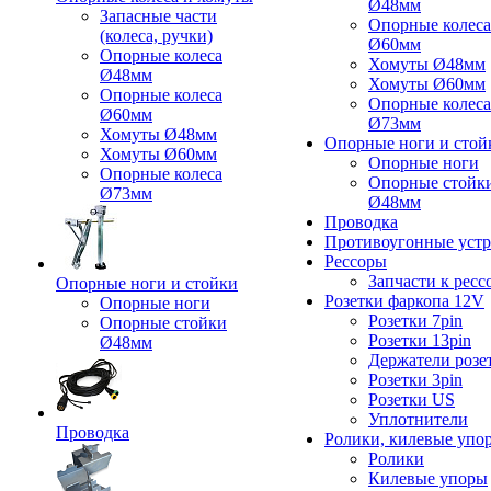
Ø48мм
Запасные части
Опорные колеса
(колеса, ручки)
Ø60мм
Опорные колеса
Хомуты Ø48мм
Ø48мм
Хомуты Ø60мм
Опорные колеса
Опорные колеса
Ø60мм
Ø73мм
Хомуты Ø48мм
Опорные ноги и стой
Хомуты Ø60мм
Опорные ноги
Опорные колеса
Опорные стойк
Ø73мм
Ø48мм
Проводка
Противоугонные устр
Рессоры
Запчасти к ресс
Опорные ноги и стойки
Розетки фаркопа 12V
Опорные ноги
Розетки 7pin
Опорные стойки
Розетки 13pin
Ø48мм
Держатели розе
Розетки 3pin
Розетки US
Уплотнители
Проводка
Ролики, килевые упо
Ролики
Килевые упоры