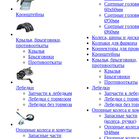
Сцепные голов
60x60мм
Кронштейны
Сцепные голов
Ø50мм
Сцепные голов
Ø60мм
Колеса, шины и диск
Крылья, брызговики,
Колпаки для фаркопа
противооткаты
Коннекторы для пров
Крылья
Кронштейны
Брызговики
Крылья, брызговики,
Противооткаты
противооткаты
Крылья
Брызговики
Противооткаты
Лебедки
Лебедки
Запчасти к лебедкам
Запчасти к лебе
Лебедки с тормозом
Лебедки с торм
Лебедки без тормоза
Лебедки без тор
Опорные колеса и хо
Запасные части
(колеса, ручки)
Опорные колеса
Опорные колеса и хомуты
Ø48мм
Запасные части
Опорные колеса