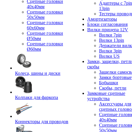
Сцепные головки
Адаптеры с 7pin
40x40мм
13pin
Сцепные головки
Тестеры провод
50x50мм
Амортизаторы
Сцепные головки
Блоки согласования
60x60мм
Вилки прицепа 12V
Сцепные головки
Вилки 7pin
Ø50мм
Вилки 13pin
Сцепные головки
Держатели вил
Ø60мм
Вилки 3pin
Вилки US
Замки, защелки, петл
скобы
Защелки самосв
Колеса, шины и диски
Замки бортовые
Бобышки
Скобы, петли
Замковые сцепные
Колпаки для фаркопа
устройства
Аксессуары для
сцепных голово
Сцепные голов
40x40мм
Коннекторы для проводов
Сцепные голов
50x50мм