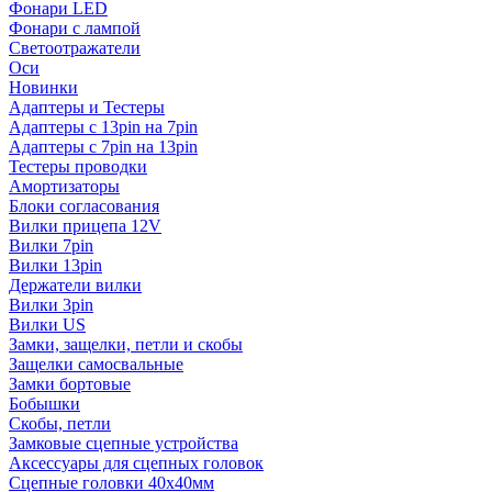
Фонари LED
Фонари с лампой
Светоотражатели
Оси
Новинки
Адаптеры и Тестеры
Адаптеры с 13pin на 7pin
Адаптеры с 7pin на 13pin
Тестеры проводки
Амортизаторы
Блоки согласования
Вилки прицепа 12V
Вилки 7pin
Вилки 13pin
Держатели вилки
Вилки 3pin
Вилки US
Замки, защелки, петли и скобы
Защелки самосвальные
Замки бортовые
Бобышки
Скобы, петли
Замковые сцепные устройства
Аксессуары для сцепных головок
Сцепные головки 40x40мм