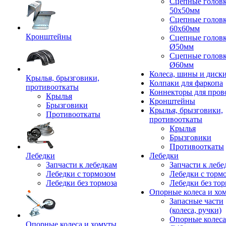
Сцепные голов
50x50мм
Сцепные голов
60x60мм
Кронштейны
Сцепные голов
Ø50мм
Сцепные голов
Ø60мм
Колеса, шины и диск
Крылья, брызговики,
Колпаки для фаркопа
противооткаты
Коннекторы для пров
Крылья
Кронштейны
Брызговики
Крылья, брызговики,
Противооткаты
противооткаты
Крылья
Брызговики
Противооткаты
Лебедки
Лебедки
Запчасти к лебедкам
Запчасти к лебе
Лебедки с тормозом
Лебедки с торм
Лебедки без тормоза
Лебедки без тор
Опорные колеса и хо
Запасные части
(колеса, ручки)
Опорные колеса
Опорные колеса и хомуты