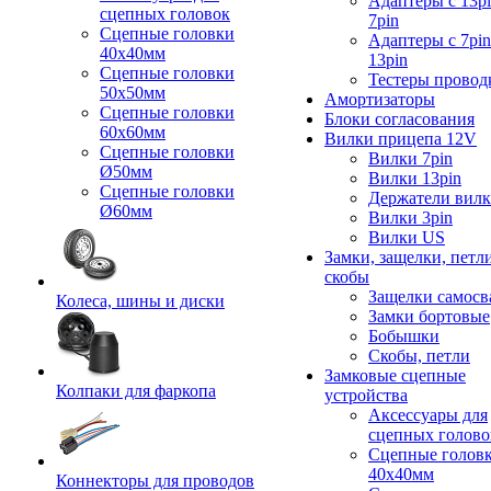
Адаптеры с 13pi
сцепных головок
7pin
Сцепные головки
Адаптеры с 7pin
40x40мм
13pin
Сцепные головки
Тестеры провод
50x50мм
Амортизаторы
Сцепные головки
Блоки согласования
60x60мм
Вилки прицепа 12V
Сцепные головки
Вилки 7pin
Ø50мм
Вилки 13pin
Сцепные головки
Держатели вил
Ø60мм
Вилки 3pin
Вилки US
Замки, защелки, петл
скобы
Защелки самосв
Колеса, шины и диски
Замки бортовые
Бобышки
Скобы, петли
Замковые сцепные
Колпаки для фаркопа
устройства
Аксессуары для
сцепных голово
Сцепные голов
40x40мм
Коннекторы для проводов