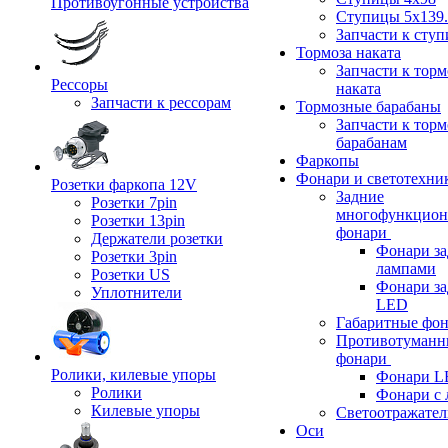
Противоугонные устройства
Ступицы 5x139.
Запчасти к сту
Тормоза наката
Запчасти к тор
Рессоры
наката
Запчасти к рессорам
Тормозные барабаны
Запчасти к тор
барабанам
Фаркопы
Фонари и светотехни
Розетки фаркопа 12V
Задние
Розетки 7pin
многофункцион
Розетки 13pin
фонари
Держатели розетки
Фонари за
Розетки 3pin
лампами
Розетки US
Фонари за
Уплотнители
LED
Габаритные фо
Противотуманн
фонари
Ролики, килевые упоры
Фонари L
Ролики
Фонари с 
Килевые упоры
Светоотражател
Оси