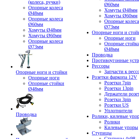
(колеса, ручки)
Ø60мм
Опорные колеса
Хомуты Ø48мм
Ø48мм
Хомуты Ø60мм
Опорные колеса
Опорные колеса
Ø60мм
Ø73мм
Хомуты Ø48мм
Опорные ноги и стой
Хомуты Ø60мм
Опорные ноги
Опорные колеса
Опорные стойк
Ø73мм
Ø48мм
Проводка
Противоугонные устр
Рессоры
Запчасти к ресс
Опорные ноги и стойки
Розетки фаркопа 12V
Опорные ноги
Розетки 7pin
Опорные стойки
Розетки 13pin
Ø48мм
Держатели розе
Розетки 3pin
Розетки US
Уплотнители
Проводка
Ролики, килевые упо
Ролики
Килевые упоры
Ступицы
Ступицы 4x98