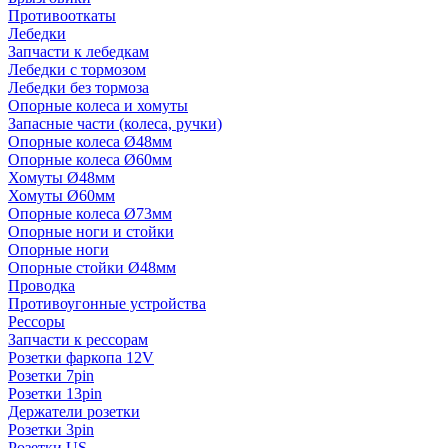
Противооткаты
Лебедки
Запчасти к лебедкам
Лебедки с тормозом
Лебедки без тормоза
Опорные колеса и хомуты
Запасные части (колеса, ручки)
Опорные колеса Ø48мм
Опорные колеса Ø60мм
Хомуты Ø48мм
Хомуты Ø60мм
Опорные колеса Ø73мм
Опорные ноги и стойки
Опорные ноги
Опорные стойки Ø48мм
Проводка
Противоугонные устройства
Рессоры
Запчасти к рессорам
Розетки фаркопа 12V
Розетки 7pin
Розетки 13pin
Держатели розетки
Розетки 3pin
Розетки US