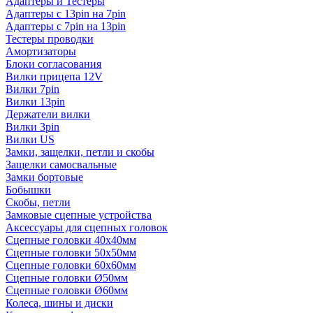
Адаптеры и Тестеры
Адаптеры с 13pin на 7pin
Адаптеры с 7pin на 13pin
Тестеры проводки
Амортизаторы
Блоки согласования
Вилки прицепа 12V
Вилки 7pin
Вилки 13pin
Держатели вилки
Вилки 3pin
Вилки US
Замки, защелки, петли и скобы
Защелки самосвальные
Замки бортовые
Бобышки
Скобы, петли
Замковые сцепные устройства
Аксессуары для сцепных головок
Сцепные головки 40x40мм
Сцепные головки 50x50мм
Сцепные головки 60x60мм
Сцепные головки Ø50мм
Сцепные головки Ø60мм
Колеса, шины и диски