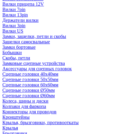
Вилки прицепа 12V
Вилки 7pin
Вилки 13pin
Держатели вилки
Вилки 3pin
Вилки US
Замки, защелки, петли и скобы
Защелки самосвальные
Замки бортовые
Бобышки
Скобы, петли
Замковые сцепные устройства
Аксессуары для сцепных головок
Сцепные головки 40x40мм
Сцепные головки 50x50мм
Сцепные головки 60x60мм
Сцепные головки Ø50мм
Сцепные головки Ø60мм
Колеса, шины и диски
Колпаки для фаркопа
Коннекторы для проводов
Кронштейны
Крылья, брызговики, противооткаты
Крылья
Брызговики