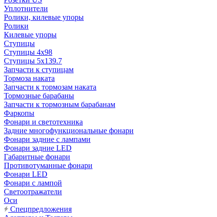
Уплотнители
Ролики, килевые упоры
Ролики
Килевые упоры
Ступицы
Ступицы 4x98
Ступицы 5x139.7
Запчасти к ступицам
Тормоза наката
Запчасти к тормозам наката
Тормозные барабаны
Запчасти к тормозным барабанам
Фаркопы
Фонари и светотехника
Задние многофункциональные фонари
Фонари задние с лампами
Фонари задние LED
Габаритные фонари
Противотуманные фонари
Фонари LED
Фонари с лампой
Светоотражатели
Оси
Спецпредложения