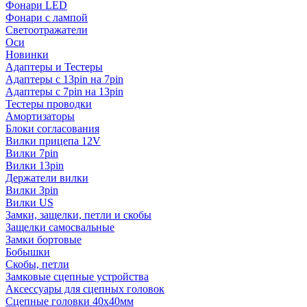
Фонари LED
Фонари с лампой
Светоотражатели
Оси
Новинки
Адаптеры и Тестеры
Адаптеры с 13pin на 7pin
Адаптеры с 7pin на 13pin
Тестеры проводки
Амортизаторы
Блоки согласования
Вилки прицепа 12V
Вилки 7pin
Вилки 13pin
Держатели вилки
Вилки 3pin
Вилки US
Замки, защелки, петли и скобы
Защелки самосвальные
Замки бортовые
Бобышки
Скобы, петли
Замковые сцепные устройства
Аксессуары для сцепных головок
Сцепные головки 40x40мм