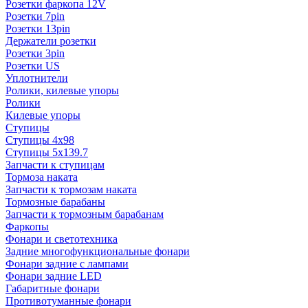
Розетки фаркопа 12V
Розетки 7pin
Розетки 13pin
Держатели розетки
Розетки 3pin
Розетки US
Уплотнители
Ролики, килевые упоры
Ролики
Килевые упоры
Ступицы
Ступицы 4x98
Ступицы 5x139.7
Запчасти к ступицам
Тормоза наката
Запчасти к тормозам наката
Тормозные барабаны
Запчасти к тормозным барабанам
Фаркопы
Фонари и светотехника
Задние многофункциональные фонари
Фонари задние с лампами
Фонари задние LED
Габаритные фонари
Противотуманные фонари