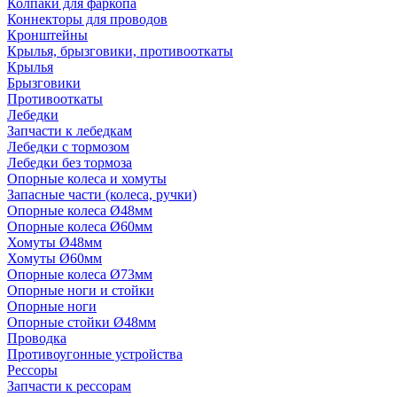
Колпаки для фаркопа
Коннекторы для проводов
Кронштейны
Крылья, брызговики, противооткаты
Крылья
Брызговики
Противооткаты
Лебедки
Запчасти к лебедкам
Лебедки с тормозом
Лебедки без тормоза
Опорные колеса и хомуты
Запасные части (колеса, ручки)
Опорные колеса Ø48мм
Опорные колеса Ø60мм
Хомуты Ø48мм
Хомуты Ø60мм
Опорные колеса Ø73мм
Опорные ноги и стойки
Опорные ноги
Опорные стойки Ø48мм
Проводка
Противоугонные устройства
Рессоры
Запчасти к рессорам