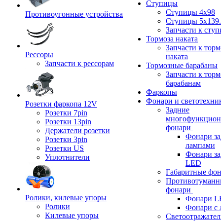
Ступицы
Ступицы 4x98
Противоугонные устройства
Ступицы 5x139.
Запчасти к сту
Тормоза наката
Запчасти к тор
Рессоры
наката
Запчасти к рессорам
Тормозные барабаны
Запчасти к тор
барабанам
Фаркопы
Фонари и светотехни
Розетки фаркопа 12V
Задние
Розетки 7pin
многофункцион
Розетки 13pin
фонари
Держатели розетки
Фонари за
Розетки 3pin
лампами
Розетки US
Фонари за
Уплотнители
LED
Габаритные фо
Противотуманн
фонари
Ролики, килевые упоры
Фонари L
Ролики
Фонари с 
Килевые упоры
Светоотражател