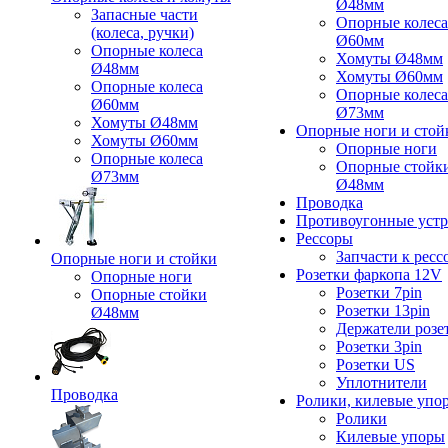
Ø48мм
Запасные части
Опорные колеса
(колеса, ручки)
Ø60мм
Опорные колеса
Хомуты Ø48мм
Ø48мм
Хомуты Ø60мм
Опорные колеса
Опорные колеса
Ø60мм
Ø73мм
Хомуты Ø48мм
Опорные ноги и стой
Хомуты Ø60мм
Опорные ноги
Опорные колеса
Опорные стойк
Ø73мм
Ø48мм
Проводка
Противоугонные устр
Рессоры
Запчасти к ресс
Опорные ноги и стойки
Розетки фаркопа 12V
Опорные ноги
Розетки 7pin
Опорные стойки
Розетки 13pin
Ø48мм
Держатели розе
Розетки 3pin
Розетки US
Уплотнители
Проводка
Ролики, килевые упо
Ролики
Килевые упоры