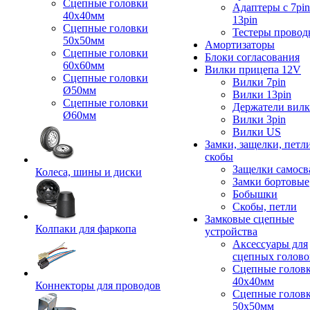
Сцепные головки
Адаптеры с 7pin
40x40мм
13pin
Сцепные головки
Тестеры провод
50x50мм
Амортизаторы
Сцепные головки
Блоки согласования
60x60мм
Вилки прицепа 12V
Сцепные головки
Вилки 7pin
Ø50мм
Вилки 13pin
Сцепные головки
Держатели вил
Ø60мм
Вилки 3pin
Вилки US
Замки, защелки, петл
скобы
Защелки самосв
Колеса, шины и диски
Замки бортовые
Бобышки
Скобы, петли
Замковые сцепные
Колпаки для фаркопа
устройства
Аксессуары для
сцепных голово
Сцепные голов
40x40мм
Коннекторы для проводов
Сцепные голов
50x50мм