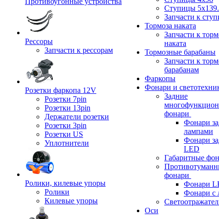
Противоугонные устройства
Ступицы 5x139.
Запчасти к сту
Тормоза наката
Запчасти к тор
Рессоры
наката
Запчасти к рессорам
Тормозные барабаны
Запчасти к тор
барабанам
Фаркопы
Фонари и светотехни
Розетки фаркопа 12V
Задние
Розетки 7pin
многофункцион
Розетки 13pin
фонари
Держатели розетки
Фонари за
Розетки 3pin
лампами
Розетки US
Фонари за
Уплотнители
LED
Габаритные фо
Противотуманн
фонари
Ролики, килевые упоры
Фонари L
Ролики
Фонари с 
Килевые упоры
Светоотражател
Оси