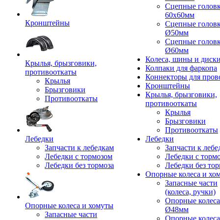
Сцепные голов
60x60мм
Кронштейны
Сцепные голов
Ø50мм
Сцепные голов
Ø60мм
Колеса, шины и диск
Крылья, брызговики,
Колпаки для фаркопа
противооткаты
Коннекторы для пров
Крылья
Кронштейны
Брызговики
Крылья, брызговики,
Противооткаты
противооткаты
Крылья
Брызговики
Противооткаты
Лебедки
Лебедки
Запчасти к лебедкам
Запчасти к лебе
Лебедки с тормозом
Лебедки с торм
Лебедки без тормоза
Лебедки без тор
Опорные колеса и хо
Запасные части
(колеса, ручки)
Опорные колеса
Опорные колеса и хомуты
Ø48мм
Запасные части
Опорные колеса