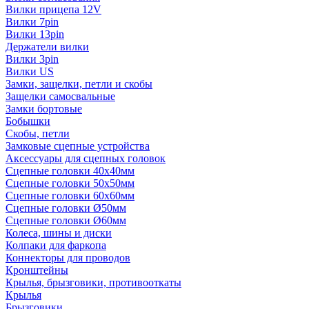
Вилки прицепа 12V
Вилки 7pin
Вилки 13pin
Держатели вилки
Вилки 3pin
Вилки US
Замки, защелки, петли и скобы
Защелки самосвальные
Замки бортовые
Бобышки
Скобы, петли
Замковые сцепные устройства
Аксессуары для сцепных головок
Сцепные головки 40x40мм
Сцепные головки 50x50мм
Сцепные головки 60x60мм
Сцепные головки Ø50мм
Сцепные головки Ø60мм
Колеса, шины и диски
Колпаки для фаркопа
Коннекторы для проводов
Кронштейны
Крылья, брызговики, противооткаты
Крылья
Брызговики