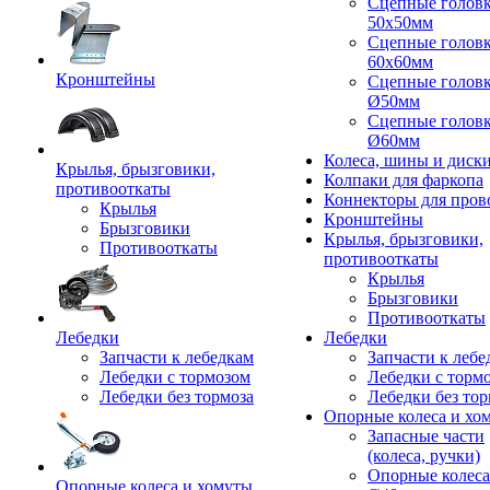
Сцепные голов
50x50мм
Сцепные голов
60x60мм
Кронштейны
Сцепные голов
Ø50мм
Сцепные голов
Ø60мм
Колеса, шины и диск
Крылья, брызговики,
Колпаки для фаркопа
противооткаты
Коннекторы для пров
Крылья
Кронштейны
Брызговики
Крылья, брызговики,
Противооткаты
противооткаты
Крылья
Брызговики
Противооткаты
Лебедки
Лебедки
Запчасти к лебедкам
Запчасти к лебе
Лебедки с тормозом
Лебедки с торм
Лебедки без тормоза
Лебедки без тор
Опорные колеса и хо
Запасные части
(колеса, ручки)
Опорные колеса
Опорные колеса и хомуты