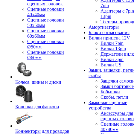
Адаптеры с 13pi
сцепных головок
7pin
Сцепные головки
Адаптеры с 7pin
40x40мм
13pin
Сцепные головки
Тестеры провод
50x50мм
Амортизаторы
Сцепные головки
Блоки согласования
60x60мм
Вилки прицепа 12V
Сцепные головки
Вилки 7pin
Ø50мм
Вилки 13pin
Сцепные головки
Держатели вил
Ø60мм
Вилки 3pin
Вилки US
Замки, защелки, петл
скобы
Защелки самосв
Колеса, шины и диски
Замки бортовые
Бобышки
Скобы, петли
Замковые сцепные
Колпаки для фаркопа
устройства
Аксессуары для
сцепных голово
Сцепные голов
40x40мм
Коннекторы для проводов