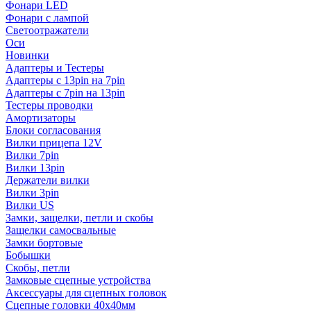
Фонари LED
Фонари с лампой
Светоотражатели
Оси
Новинки
Адаптеры и Тестеры
Адаптеры с 13pin на 7pin
Адаптеры с 7pin на 13pin
Тестеры проводки
Амортизаторы
Блоки согласования
Вилки прицепа 12V
Вилки 7pin
Вилки 13pin
Держатели вилки
Вилки 3pin
Вилки US
Замки, защелки, петли и скобы
Защелки самосвальные
Замки бортовые
Бобышки
Скобы, петли
Замковые сцепные устройства
Аксессуары для сцепных головок
Сцепные головки 40x40мм