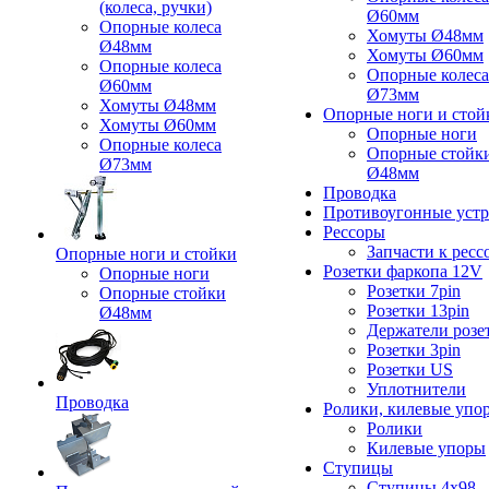
(колеса, ручки)
Ø60мм
Опорные колеса
Хомуты Ø48мм
Ø48мм
Хомуты Ø60мм
Опорные колеса
Опорные колеса
Ø60мм
Ø73мм
Хомуты Ø48мм
Опорные ноги и стой
Хомуты Ø60мм
Опорные ноги
Опорные колеса
Опорные стойк
Ø73мм
Ø48мм
Проводка
Противоугонные устр
Рессоры
Запчасти к ресс
Опорные ноги и стойки
Розетки фаркопа 12V
Опорные ноги
Розетки 7pin
Опорные стойки
Розетки 13pin
Ø48мм
Держатели розе
Розетки 3pin
Розетки US
Уплотнители
Проводка
Ролики, килевые упо
Ролики
Килевые упоры
Ступицы
Ступицы 4x98