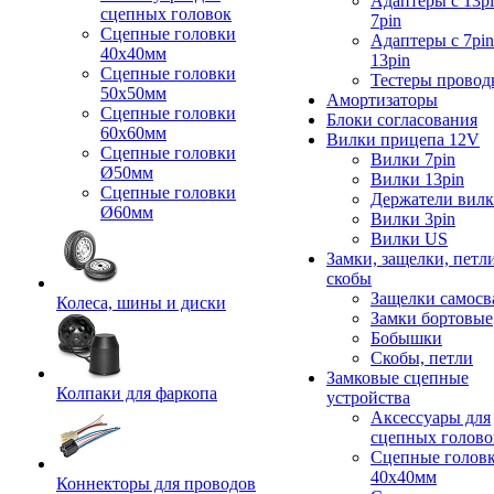
Адаптеры с 13pi
сцепных головок
7pin
Сцепные головки
Адаптеры с 7pin
40x40мм
13pin
Сцепные головки
Тестеры провод
50x50мм
Амортизаторы
Сцепные головки
Блоки согласования
60x60мм
Вилки прицепа 12V
Сцепные головки
Вилки 7pin
Ø50мм
Вилки 13pin
Сцепные головки
Держатели вил
Ø60мм
Вилки 3pin
Вилки US
Замки, защелки, петл
скобы
Защелки самосв
Колеса, шины и диски
Замки бортовые
Бобышки
Скобы, петли
Замковые сцепные
Колпаки для фаркопа
устройства
Аксессуары для
сцепных голово
Сцепные голов
40x40мм
Коннекторы для проводов