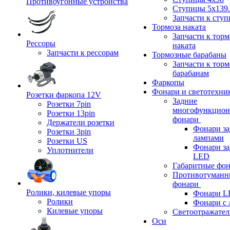
Противоугонные устройства
Ступицы 5x139.
Запчасти к сту
Тормоза наката
Запчасти к тор
Рессоры
наката
Запчасти к рессорам
Тормозные барабаны
Запчасти к тор
барабанам
Фаркопы
Фонари и светотехни
Розетки фаркопа 12V
Задние
Розетки 7pin
многофункцион
Розетки 13pin
фонари
Держатели розетки
Фонари за
Розетки 3pin
лампами
Розетки US
Фонари за
Уплотнители
LED
Габаритные фо
Противотуманн
фонари
Ролики, килевые упоры
Фонари L
Ролики
Фонари с 
Килевые упоры
Светоотражател
Оси