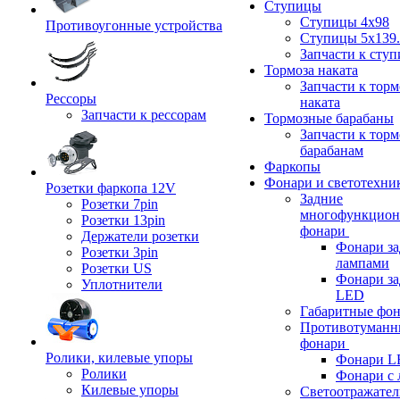
Ступицы
Ступицы 4x98
Противоугонные устройства
Ступицы 5x139.
Запчасти к сту
Тормоза наката
Запчасти к тор
Рессоры
наката
Запчасти к рессорам
Тормозные барабаны
Запчасти к тор
барабанам
Фаркопы
Фонари и светотехни
Розетки фаркопа 12V
Задние
Розетки 7pin
многофункцион
Розетки 13pin
фонари
Держатели розетки
Фонари за
Розетки 3pin
лампами
Розетки US
Фонари за
Уплотнители
LED
Габаритные фо
Противотуманн
фонари
Ролики, килевые упоры
Фонари L
Ролики
Фонари с 
Килевые упоры
Светоотражател