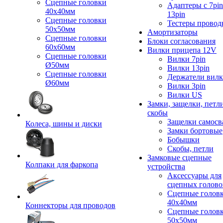
Сцепные головки
Адаптеры с 7pin
40x40мм
13pin
Сцепные головки
Тестеры провод
50x50мм
Амортизаторы
Сцепные головки
Блоки согласования
60x60мм
Вилки прицепа 12V
Сцепные головки
Вилки 7pin
Ø50мм
Вилки 13pin
Сцепные головки
Держатели вил
Ø60мм
Вилки 3pin
Вилки US
Замки, защелки, петл
скобы
Защелки самосв
Колеса, шины и диски
Замки бортовые
Бобышки
Скобы, петли
Замковые сцепные
Колпаки для фаркопа
устройства
Аксессуары для
сцепных голово
Сцепные голов
40x40мм
Коннекторы для проводов
Сцепные голов
50x50мм