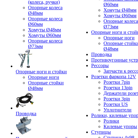
(колеса, ручки)
Ø60мм
Опорные колеса
Хомуты Ø48мм
Ø48мм
Хомуты Ø60мм
Опорные колеса
Опорные колеса
Ø60мм
Ø73мм
Хомуты Ø48мм
Опорные ноги и стой
Хомуты Ø60мм
Опорные ноги
Опорные колеса
Опорные стойк
Ø73мм
Ø48мм
Проводка
Противоугонные устр
Рессоры
Запчасти к ресс
Опорные ноги и стойки
Розетки фаркопа 12V
Опорные ноги
Розетки 7pin
Опорные стойки
Розетки 13pin
Ø48мм
Держатели розе
Розетки 3pin
Розетки US
Уплотнители
Проводка
Ролики, килевые упо
Ролики
Килевые упоры
Ступицы
Ступицы 4x98