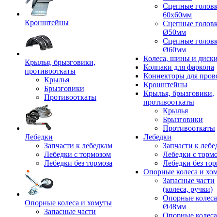
Сцепные голов
60x60мм
Кронштейны
Сцепные голов
Ø50мм
Сцепные голов
Ø60мм
Колеса, шины и диск
Крылья, брызговики,
Колпаки для фаркопа
противооткаты
Коннекторы для пров
Крылья
Кронштейны
Брызговики
Крылья, брызговики,
Противооткаты
противооткаты
Крылья
Брызговики
Противооткаты
Лебедки
Лебедки
Запчасти к лебедкам
Запчасти к лебе
Лебедки с тормозом
Лебедки с торм
Лебедки без тормоза
Лебедки без тор
Опорные колеса и хо
Запасные части
(колеса, ручки)
Опорные колеса
Опорные колеса и хомуты
Ø48мм
Запасные части
Опорные колеса