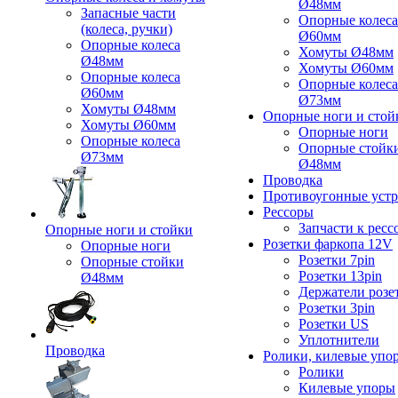
Ø48мм
Запасные части
Опорные колеса
(колеса, ручки)
Ø60мм
Опорные колеса
Хомуты Ø48мм
Ø48мм
Хомуты Ø60мм
Опорные колеса
Опорные колеса
Ø60мм
Ø73мм
Хомуты Ø48мм
Опорные ноги и стой
Хомуты Ø60мм
Опорные ноги
Опорные колеса
Опорные стойк
Ø73мм
Ø48мм
Проводка
Противоугонные устр
Рессоры
Запчасти к ресс
Опорные ноги и стойки
Розетки фаркопа 12V
Опорные ноги
Розетки 7pin
Опорные стойки
Розетки 13pin
Ø48мм
Держатели розе
Розетки 3pin
Розетки US
Уплотнители
Проводка
Ролики, килевые упо
Ролики
Килевые упоры