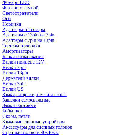
Фонари LED
Фонари с лампой
Светоотражатели
Оси
Новинки
Адаптеры и Тестеры
Адаптеры с 13pin на 7pin
Адаптеры с 7pin на 13pin
Тестеры проводки
Амортизаторы
Блоки согласования
Вилки прицепа 12V
Вилки 7pin
Вилки 13pin
Держатели вилки
Вилки 3pin
Вилки US
Замки, защелки, петли и скобы
Защелки самосвальные
Замки бортовые
Бобышки
Скобы, петли
Замковые сцепные устройства
Аксессуары для сцепных головок
Сцепные головки 40x40мм