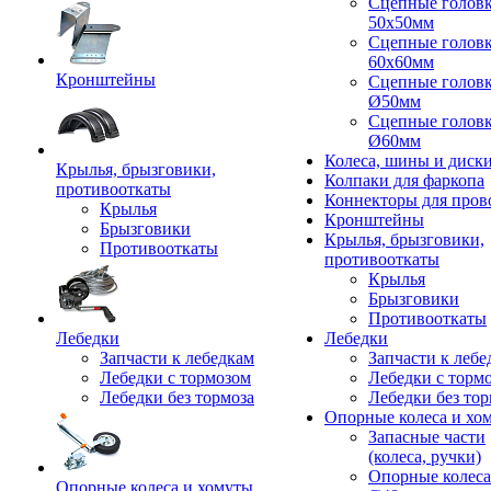
Сцепные голов
50x50мм
Сцепные голов
60x60мм
Кронштейны
Сцепные голов
Ø50мм
Сцепные голов
Ø60мм
Колеса, шины и диск
Крылья, брызговики,
Колпаки для фаркопа
противооткаты
Коннекторы для пров
Крылья
Кронштейны
Брызговики
Крылья, брызговики,
Противооткаты
противооткаты
Крылья
Брызговики
Противооткаты
Лебедки
Лебедки
Запчасти к лебедкам
Запчасти к лебе
Лебедки с тормозом
Лебедки с торм
Лебедки без тормоза
Лебедки без тор
Опорные колеса и хо
Запасные части
(колеса, ручки)
Опорные колеса
Опорные колеса и хомуты