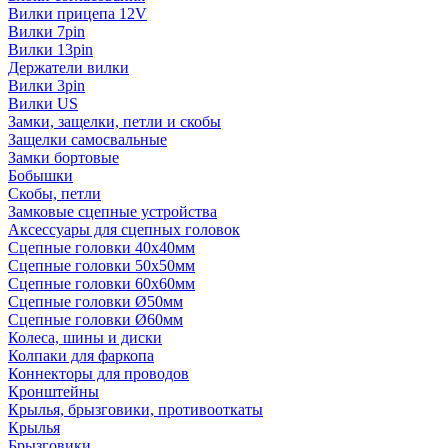
Вилки прицепа 12V
Вилки 7pin
Вилки 13pin
Держатели вилки
Вилки 3pin
Вилки US
Замки, защелки, петли и скобы
Защелки самосвальные
Замки бортовые
Бобышки
Скобы, петли
Замковые сцепные устройства
Аксессуары для сцепных головок
Сцепные головки 40x40мм
Сцепные головки 50x50мм
Сцепные головки 60x60мм
Сцепные головки Ø50мм
Сцепные головки Ø60мм
Колеса, шины и диски
Колпаки для фаркопа
Коннекторы для проводов
Кронштейны
Крылья, брызговики, противооткаты
Крылья
Брызговики