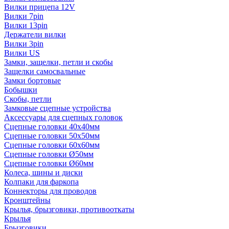
Вилки прицепа 12V
Вилки 7pin
Вилки 13pin
Держатели вилки
Вилки 3pin
Вилки US
Замки, защелки, петли и скобы
Защелки самосвальные
Замки бортовые
Бобышки
Скобы, петли
Замковые сцепные устройства
Аксессуары для сцепных головок
Сцепные головки 40x40мм
Сцепные головки 50x50мм
Сцепные головки 60x60мм
Сцепные головки Ø50мм
Сцепные головки Ø60мм
Колеса, шины и диски
Колпаки для фаркопа
Коннекторы для проводов
Кронштейны
Крылья, брызговики, противооткаты
Крылья
Брызговики