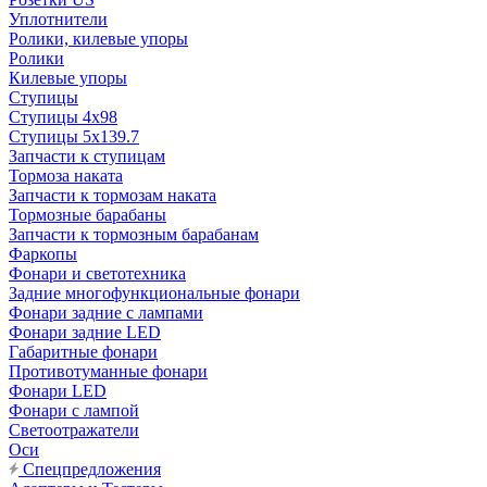
Уплотнители
Ролики, килевые упоры
Ролики
Килевые упоры
Ступицы
Ступицы 4x98
Ступицы 5x139.7
Запчасти к ступицам
Тормоза наката
Запчасти к тормозам наката
Тормозные барабаны
Запчасти к тормозным барабанам
Фаркопы
Фонари и светотехника
Задние многофункциональные фонари
Фонари задние с лампами
Фонари задние LED
Габаритные фонари
Противотуманные фонари
Фонари LED
Фонари с лампой
Светоотражатели
Оси
Спецпредложения