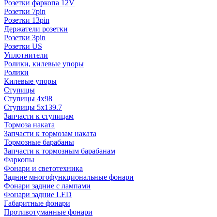
Розетки фаркопа 12V
Розетки 7pin
Розетки 13pin
Держатели розетки
Розетки 3pin
Розетки US
Уплотнители
Ролики, килевые упоры
Ролики
Килевые упоры
Ступицы
Ступицы 4x98
Ступицы 5x139.7
Запчасти к ступицам
Тормоза наката
Запчасти к тормозам наката
Тормозные барабаны
Запчасти к тормозным барабанам
Фаркопы
Фонари и светотехника
Задние многофункциональные фонари
Фонари задние с лампами
Фонари задние LED
Габаритные фонари
Противотуманные фонари