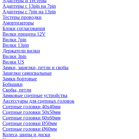
Адаптеры и Тестеры
Адаптеры с 13pin на 7pin
Адаптеры с 7pin на 13pin
Тестеры проводки
Амортизаторы
Блоки согласования
Вилки прицепа 12V
Вилки 7pin
Вилки 13pin
Держатели вилки
Вилки 3pin
Вилки US
Замки, защелки, петли и скобы
Защелки самосвальные
Замки бортовые
Бобышки
Скобы, петли
Замковые сцепные устройства
Аксессуары для сцепных головок
Сцепные головки 40x40мм
Сцепные головки 50x50мм
Сцепные головки 60x60мм
Сцепные головки Ø50мм
Сцепные головки Ø60мм
Колеса, шины и диски