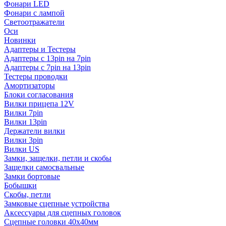
Фонари LED
Фонари с лампой
Светоотражатели
Оси
Новинки
Адаптеры и Тестеры
Адаптеры с 13pin на 7pin
Адаптеры с 7pin на 13pin
Тестеры проводки
Амортизаторы
Блоки согласования
Вилки прицепа 12V
Вилки 7pin
Вилки 13pin
Держатели вилки
Вилки 3pin
Вилки US
Замки, защелки, петли и скобы
Защелки самосвальные
Замки бортовые
Бобышки
Скобы, петли
Замковые сцепные устройства
Аксессуары для сцепных головок
Сцепные головки 40x40мм