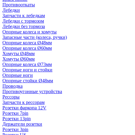
Противооткаты
Лебедки
Запчасти к лебедкам
Лебедки с тормозом
Лебедки без тормоза
Опорные колеса и хомуты
Запасные части (колеса, ручки)
Опорные колеса Ø48мм
Опорные колеса Ø60мм
Хомуты Ø48мм
Хомуты Ø60мм
Опорные колеса Ø73мм
Опорные ноги и стойки
Опорные ноги
Опорные стойки Ø48мм
Проводка
Противоугонные устройства
Рессоры
Запчасти к рессорам
Розетки фаркопа 12V
Розетки 7pin
Розетки 13pin
Держатели розетки
Розетки 3pin
Розетки US