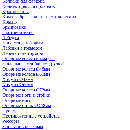
Колпаки для фаркопа
Коннекторы для проводов
Кронштейны
Крылья, брызговики, противооткаты
Крылья
Брызговики
Противооткаты
Лебедки
Запчасти к лебедкам
Лебедки с тормозом
Лебедки без тормоза
Опорные колеса и хомуты
Запасные части (колеса, ручки)
Опорные колеса Ø48мм
Опорные колеса Ø60мм
Хомуты Ø48мм
Хомуты Ø60мм
Опорные колеса Ø73мм
Опорные ноги и стойки
Опорные ноги
Опорные стойки Ø48мм
Проводка
Противоугонные устройства
Рессоры
Запчасти к рессорам