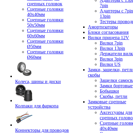
Адаптеры с 13pi
сцепных головок
7pin
Сцепные головки
Адаптеры с 7pin
40x40мм
13pin
Сцепные головки
Тестеры провод
50x50мм
Амортизаторы
Сцепные головки
Блоки согласования
60x60мм
Вилки прицепа 12V
Сцепные головки
Вилки 7pin
Ø50мм
Вилки 13pin
Сцепные головки
Держатели вил
Ø60мм
Вилки 3pin
Вилки US
Замки, защелки, петл
скобы
Защелки самосв
Колеса, шины и диски
Замки бортовые
Бобышки
Скобы, петли
Замковые сцепные
Колпаки для фаркопа
устройства
Аксессуары для
сцепных голово
Сцепные голов
40x40мм
Коннекторы для проводов