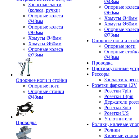
Ø48мм
Запасные части
Опорные колеса
(колеса, ручки)
Ø60мм
Опорные колеса
Хомуты Ø48мм
Ø48мм
Хомуты Ø60мм
Опорные колеса
Опорные колеса
Ø60мм
Ø73мм
Хомуты Ø48мм
Опорные ноги и стой
Хомуты Ø60мм
Опорные ноги
Опорные колеса
Опорные стойк
Ø73мм
Ø48мм
Проводка
Противоугонные устр
Рессоры
Запчасти к ресс
Опорные ноги и стойки
Розетки фаркопа 12V
Опорные ноги
Розетки 7pin
Опорные стойки
Розетки 13pin
Ø48мм
Держатели розе
Розетки 3pin
Розетки US
Уплотнители
Проводка
Ролики, килевые упо
Ролики
Килевые упоры