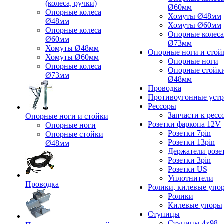
(колеса, ручки)
Ø60мм
Опорные колеса
Хомуты Ø48мм
Ø48мм
Хомуты Ø60мм
Опорные колеса
Опорные колеса
Ø60мм
Ø73мм
Хомуты Ø48мм
Опорные ноги и стой
Хомуты Ø60мм
Опорные ноги
Опорные колеса
Опорные стойк
Ø73мм
Ø48мм
Проводка
Противоугонные устр
Рессоры
Запчасти к ресс
Опорные ноги и стойки
Розетки фаркопа 12V
Опорные ноги
Розетки 7pin
Опорные стойки
Розетки 13pin
Ø48мм
Держатели розе
Розетки 3pin
Розетки US
Уплотнители
Проводка
Ролики, килевые упо
Ролики
Килевые упоры
Ступицы
Ступицы 4x98