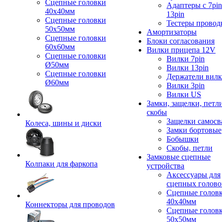
Сцепные головки
Адаптеры с 7pin
40x40мм
13pin
Сцепные головки
Тестеры провод
50x50мм
Амортизаторы
Сцепные головки
Блоки согласования
60x60мм
Вилки прицепа 12V
Сцепные головки
Вилки 7pin
Ø50мм
Вилки 13pin
Сцепные головки
Держатели вил
Ø60мм
Вилки 3pin
Вилки US
Замки, защелки, петл
скобы
Защелки самосв
Колеса, шины и диски
Замки бортовые
Бобышки
Скобы, петли
Замковые сцепные
Колпаки для фаркопа
устройства
Аксессуары для
сцепных голово
Сцепные голов
40x40мм
Коннекторы для проводов
Сцепные голов
50x50мм