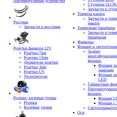
Противоугонные устройства
Ступицы 5x139.
Запчасти к сту
Тормоза наката
Запчасти к тор
Рессоры
наката
Запчасти к рессорам
Тормозные барабаны
Запчасти к тор
барабанам
Фаркопы
Фонари и светотехни
Розетки фаркопа 12V
Задние
Розетки 7pin
многофункцион
Розетки 13pin
фонари
Держатели розетки
Фонари за
Розетки 3pin
лампами
Розетки US
Фонари за
Уплотнители
LED
Габаритные фо
Противотуманн
фонари
Ролики, килевые упоры
Фонари L
Ролики
Фонари с 
Килевые упоры
Светоотражател
Оси