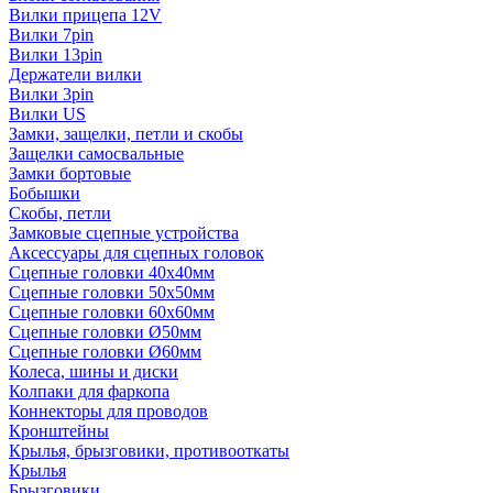
Вилки прицепа 12V
Вилки 7pin
Вилки 13pin
Держатели вилки
Вилки 3pin
Вилки US
Замки, защелки, петли и скобы
Защелки самосвальные
Замки бортовые
Бобышки
Скобы, петли
Замковые сцепные устройства
Аксессуары для сцепных головок
Сцепные головки 40x40мм
Сцепные головки 50x50мм
Сцепные головки 60x60мм
Сцепные головки Ø50мм
Сцепные головки Ø60мм
Колеса, шины и диски
Колпаки для фаркопа
Коннекторы для проводов
Кронштейны
Крылья, брызговики, противооткаты
Крылья
Брызговики