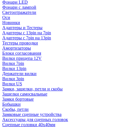
Фонари LED
Фонари с лампой
Светоотражатели
Оси
Новинки
Адаптеры и Тестеры
Адаптеры с 13pin на 7pin
Адаптеры с 7pin на 13pin
Тестеры проводки
Амортизаторы
Блоки согласования
Вилки прицепа 12V
Вилки 7pin
Вилки 13pin
Держатели вилки
Вилки 3pin
Вилки US
Замки, защелки, петли и скобы
Защелки самосвальные
Замки бортовые
Бобышки
Скобы, петли
Замковые сцепные устройства
Аксессуары для сцепных головок
Сцепные головки 40x40мм