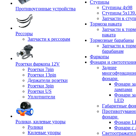
Ступицы
Ступицы 4x98
Противоугонные устройства
Ступицы 5x139.
Запчасти к сту
Тормоза наката
Запчасти к тор
Рессоры
наката
Запчасти к рессорам
Тормозные барабаны
Запчасти к тор
барабанам
Фаркопы
Фонари и светотехни
Розетки фаркопа 12V
Задние
Розетки 7pin
многофункцион
Розетки 13pin
фонари
Держатели розетки
Фонари за
Розетки 3pin
лампами
Розетки US
Фонари за
Уплотнители
LED
Габаритные фо
Противотуманн
фонари
Ролики, килевые упоры
Фонари L
Ролики
Фонари с 
Килевые упоры
Светоотражател