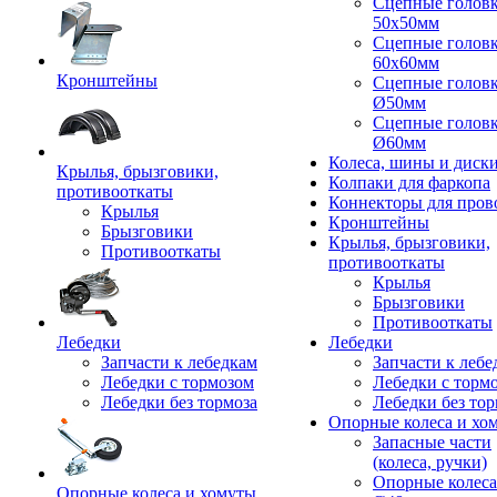
Сцепные голов
50x50мм
Сцепные голов
60x60мм
Кронштейны
Сцепные голов
Ø50мм
Сцепные голов
Ø60мм
Колеса, шины и диск
Крылья, брызговики,
Колпаки для фаркопа
противооткаты
Коннекторы для пров
Крылья
Кронштейны
Брызговики
Крылья, брызговики,
Противооткаты
противооткаты
Крылья
Брызговики
Противооткаты
Лебедки
Лебедки
Запчасти к лебедкам
Запчасти к лебе
Лебедки с тормозом
Лебедки с торм
Лебедки без тормоза
Лебедки без тор
Опорные колеса и хо
Запасные части
(колеса, ручки)
Опорные колеса
Опорные колеса и хомуты