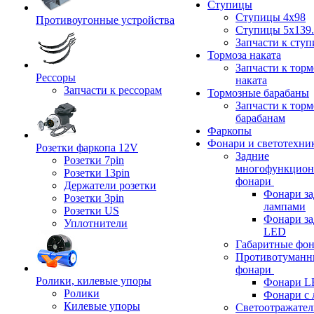
Ступицы
Ступицы 4x98
Противоугонные устройства
Ступицы 5x139.
Запчасти к сту
Тормоза наката
Запчасти к тор
Рессоры
наката
Запчасти к рессорам
Тормозные барабаны
Запчасти к тор
барабанам
Фаркопы
Фонари и светотехни
Розетки фаркопа 12V
Задние
Розетки 7pin
многофункцион
Розетки 13pin
фонари
Держатели розетки
Фонари за
Розетки 3pin
лампами
Розетки US
Фонари за
Уплотнители
LED
Габаритные фо
Противотуманн
фонари
Ролики, килевые упоры
Фонари L
Ролики
Фонари с 
Килевые упоры
Светоотражател