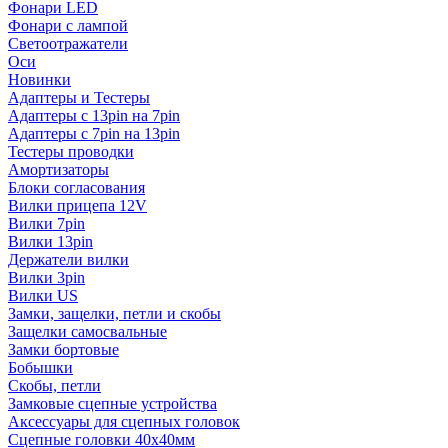
Фонари LED
Фонари с лампой
Светоотражатели
Оси
Новинки
Адаптеры и Тестеры
Адаптеры с 13pin на 7pin
Адаптеры с 7pin на 13pin
Тестеры проводки
Амортизаторы
Блоки согласования
Вилки прицепа 12V
Вилки 7pin
Вилки 13pin
Держатели вилки
Вилки 3pin
Вилки US
Замки, защелки, петли и скобы
Защелки самосвальные
Замки бортовые
Бобышки
Скобы, петли
Замковые сцепные устройства
Аксессуары для сцепных головок
Сцепные головки 40x40мм