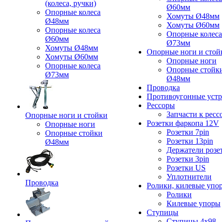
(колеса, ручки)
Ø60мм
Опорные колеса
Хомуты Ø48мм
Ø48мм
Хомуты Ø60мм
Опорные колеса
Опорные колеса
Ø60мм
Ø73мм
Хомуты Ø48мм
Опорные ноги и стой
Хомуты Ø60мм
Опорные ноги
Опорные колеса
Опорные стойк
Ø73мм
Ø48мм
Проводка
Противоугонные устр
Рессоры
Запчасти к ресс
Опорные ноги и стойки
Розетки фаркопа 12V
Опорные ноги
Розетки 7pin
Опорные стойки
Розетки 13pin
Ø48мм
Держатели розе
Розетки 3pin
Розетки US
Уплотнители
Проводка
Ролики, килевые упо
Ролики
Килевые упоры
Ступицы
Ступицы 4x98