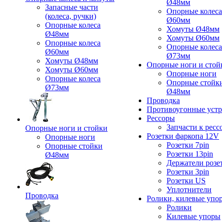
Ø48мм
Запасные части
Опорные колеса
(колеса, ручки)
Ø60мм
Опорные колеса
Хомуты Ø48мм
Ø48мм
Хомуты Ø60мм
Опорные колеса
Опорные колеса
Ø60мм
Ø73мм
Хомуты Ø48мм
Опорные ноги и стой
Хомуты Ø60мм
Опорные ноги
Опорные колеса
Опорные стойк
Ø73мм
Ø48мм
Проводка
Противоугонные устр
Рессоры
Запчасти к ресс
Опорные ноги и стойки
Розетки фаркопа 12V
Опорные ноги
Розетки 7pin
Опорные стойки
Розетки 13pin
Ø48мм
Держатели розе
Розетки 3pin
Розетки US
Уплотнители
Проводка
Ролики, килевые упо
Ролики
Килевые упоры