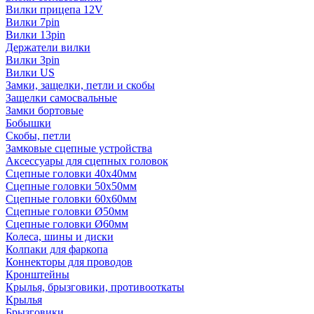
Вилки прицепа 12V
Вилки 7pin
Вилки 13pin
Держатели вилки
Вилки 3pin
Вилки US
Замки, защелки, петли и скобы
Защелки самосвальные
Замки бортовые
Бобышки
Скобы, петли
Замковые сцепные устройства
Аксессуары для сцепных головок
Сцепные головки 40x40мм
Сцепные головки 50x50мм
Сцепные головки 60x60мм
Сцепные головки Ø50мм
Сцепные головки Ø60мм
Колеса, шины и диски
Колпаки для фаркопа
Коннекторы для проводов
Кронштейны
Крылья, брызговики, противооткаты
Крылья
Брызговики