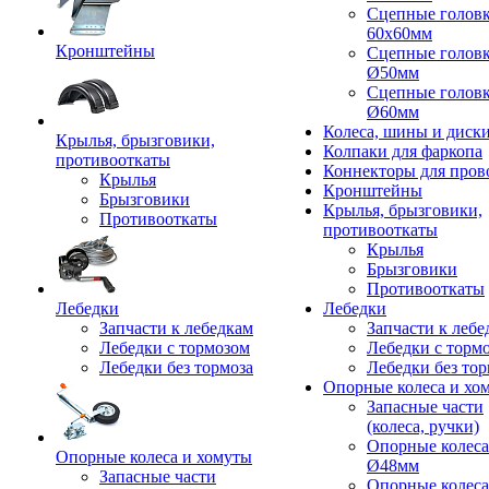
Сцепные голов
60x60мм
Кронштейны
Сцепные голов
Ø50мм
Сцепные голов
Ø60мм
Колеса, шины и диск
Крылья, брызговики,
Колпаки для фаркопа
противооткаты
Коннекторы для пров
Крылья
Кронштейны
Брызговики
Крылья, брызговики,
Противооткаты
противооткаты
Крылья
Брызговики
Противооткаты
Лебедки
Лебедки
Запчасти к лебедкам
Запчасти к лебе
Лебедки с тормозом
Лебедки с торм
Лебедки без тормоза
Лебедки без тор
Опорные колеса и хо
Запасные части
(колеса, ручки)
Опорные колеса
Опорные колеса и хомуты
Ø48мм
Запасные части
Опорные колеса