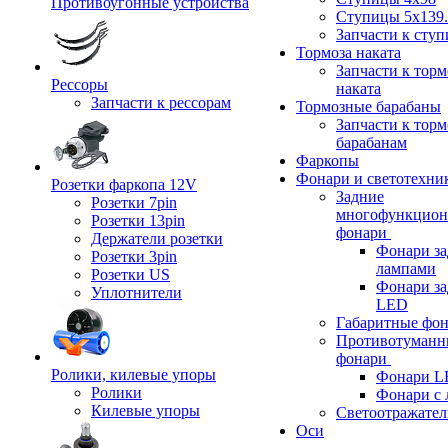
Противоугонные устройства
Ступицы 5x139.
Запчасти к сту
Тормоза наката
Запчасти к тор
Рессоры
наката
Запчасти к рессорам
Тормозные барабаны
Запчасти к тор
барабанам
Фаркопы
Фонари и светотехни
Розетки фаркопа 12V
Задние
Розетки 7pin
многофункцион
Розетки 13pin
фонари
Держатели розетки
Фонари за
Розетки 3pin
лампами
Розетки US
Фонари за
Уплотнители
LED
Габаритные фо
Противотуманн
фонари
Ролики, килевые упоры
Фонари L
Ролики
Фонари с 
Килевые упоры
Светоотражател
Оси