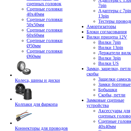
Адаптеры с 13pi
сцепных головок
7pin
Сцепные головки
Адаптеры с 7pin
40x40мм
13pin
Сцепные головки
Тестеры провод
50x50мм
Амортизаторы
Сцепные головки
Блоки согласования
60x60мм
Вилки прицепа 12V
Сцепные головки
Вилки 7pin
Ø50мм
Вилки 13pin
Сцепные головки
Держатели вил
Ø60мм
Вилки 3pin
Вилки US
Замки, защелки, петл
скобы
Защелки самосв
Колеса, шины и диски
Замки бортовые
Бобышки
Скобы, петли
Замковые сцепные
Колпаки для фаркопа
устройства
Аксессуары для
сцепных голово
Сцепные голов
40x40мм
Коннекторы для проводов