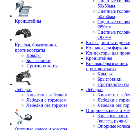
Сцепные голов
50x50мм
Сцепные голов
60x60мм
Кронштейны
Сцепные голов
Ø50мм
Сцепные голов
Ø60мм
Колеса, шины и диск
Крылья, брызговики,
Колпаки для фаркопа
противооткаты
Коннекторы для пров
Крылья
Кронштейны
Брызговики
Крылья, брызговики,
Противооткаты
противооткаты
Крылья
Брызговики
Противооткаты
Лебедки
Лебедки
Запчасти к лебедкам
Запчасти к лебе
Лебедки с тормозом
Лебедки с торм
Лебедки без тормоза
Лебедки без тор
Опорные колеса и хо
Запасные части
(колеса, ручки)
Опорные колеса
Опорные колеса и хомуты