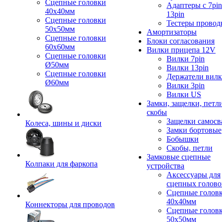
Сцепные головки
Адаптеры с 7pin
40x40мм
13pin
Сцепные головки
Тестеры провод
50x50мм
Амортизаторы
Сцепные головки
Блоки согласования
60x60мм
Вилки прицепа 12V
Сцепные головки
Вилки 7pin
Ø50мм
Вилки 13pin
Сцепные головки
Держатели вил
Ø60мм
Вилки 3pin
Вилки US
Замки, защелки, петл
скобы
Защелки самосв
Колеса, шины и диски
Замки бортовые
Бобышки
Скобы, петли
Замковые сцепные
Колпаки для фаркопа
устройства
Аксессуары для
сцепных голово
Сцепные голов
40x40мм
Коннекторы для проводов
Сцепные голов
50x50мм