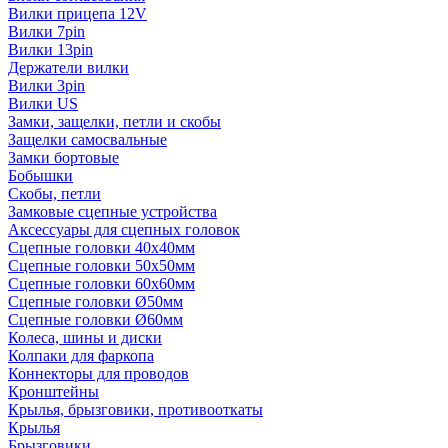
Вилки прицепа 12V
Вилки 7pin
Вилки 13pin
Держатели вилки
Вилки 3pin
Вилки US
Замки, защелки, петли и скобы
Защелки самосвальные
Замки бортовые
Бобышки
Скобы, петли
Замковые сцепные устройства
Аксессуары для сцепных головок
Сцепные головки 40x40мм
Сцепные головки 50x50мм
Сцепные головки 60x60мм
Сцепные головки Ø50мм
Сцепные головки Ø60мм
Колеса, шины и диски
Колпаки для фаркопа
Коннекторы для проводов
Кронштейны
Крылья, брызговики, противооткаты
Крылья
Брызговики