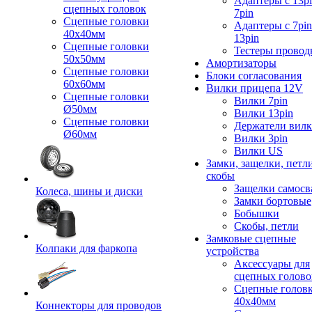
Адаптеры с 13pi
сцепных головок
7pin
Сцепные головки
Адаптеры с 7pin
40x40мм
13pin
Сцепные головки
Тестеры провод
50x50мм
Амортизаторы
Сцепные головки
Блоки согласования
60x60мм
Вилки прицепа 12V
Сцепные головки
Вилки 7pin
Ø50мм
Вилки 13pin
Сцепные головки
Держатели вил
Ø60мм
Вилки 3pin
Вилки US
Замки, защелки, петл
скобы
Защелки самосв
Колеса, шины и диски
Замки бортовые
Бобышки
Скобы, петли
Замковые сцепные
Колпаки для фаркопа
устройства
Аксессуары для
сцепных голово
Сцепные голов
40x40мм
Коннекторы для проводов