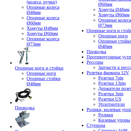
(колеса, ручки)
Ø60мм
Опорные колеса
Хомуты Ø48мм
Ø48мм
Хомуты Ø60мм
Опорные колеса
Опорные колеса
Ø60мм
Ø73мм
Хомуты Ø48мм
Опорные ноги и стой
Хомуты Ø60мм
Опорные ноги
Опорные колеса
Опорные стойк
Ø73мм
Ø48мм
Проводка
Противоугонные устр
Рессоры
Запчасти к ресс
Опорные ноги и стойки
Розетки фаркопа 12V
Опорные ноги
Розетки 7pin
Опорные стойки
Розетки 13pin
Ø48мм
Держатели розе
Розетки 3pin
Розетки US
Уплотнители
Проводка
Ролики, килевые упо
Ролики
Килевые упоры
Ступицы
Ступицы 4x98