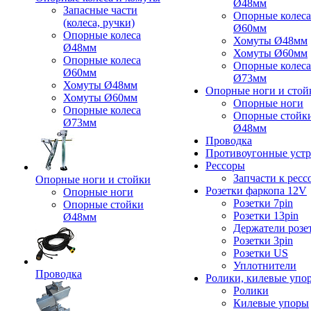
Ø48мм
Запасные части
Опорные колеса
(колеса, ручки)
Ø60мм
Опорные колеса
Хомуты Ø48мм
Ø48мм
Хомуты Ø60мм
Опорные колеса
Опорные колеса
Ø60мм
Ø73мм
Хомуты Ø48мм
Опорные ноги и стой
Хомуты Ø60мм
Опорные ноги
Опорные колеса
Опорные стойк
Ø73мм
Ø48мм
Проводка
Противоугонные устр
Рессоры
Запчасти к ресс
Опорные ноги и стойки
Розетки фаркопа 12V
Опорные ноги
Розетки 7pin
Опорные стойки
Розетки 13pin
Ø48мм
Держатели розе
Розетки 3pin
Розетки US
Уплотнители
Проводка
Ролики, килевые упо
Ролики
Килевые упоры