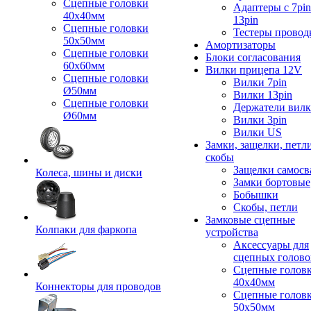
Сцепные головки
Адаптеры с 7pin
40x40мм
13pin
Сцепные головки
Тестеры провод
50x50мм
Амортизаторы
Сцепные головки
Блоки согласования
60x60мм
Вилки прицепа 12V
Сцепные головки
Вилки 7pin
Ø50мм
Вилки 13pin
Сцепные головки
Держатели вил
Ø60мм
Вилки 3pin
Вилки US
Замки, защелки, петл
скобы
Защелки самосв
Колеса, шины и диски
Замки бортовые
Бобышки
Скобы, петли
Замковые сцепные
Колпаки для фаркопа
устройства
Аксессуары для
сцепных голово
Сцепные голов
40x40мм
Коннекторы для проводов
Сцепные голов
50x50мм