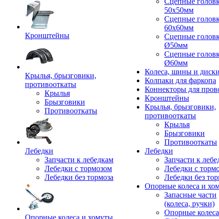
Сцепные голов
50x50мм
Сцепные голов
60x60мм
Кронштейны
Сцепные голов
Ø50мм
Сцепные голов
Ø60мм
Колеса, шины и диск
Крылья, брызговики,
Колпаки для фаркопа
противооткаты
Коннекторы для пров
Крылья
Кронштейны
Брызговики
Крылья, брызговики,
Противооткаты
противооткаты
Крылья
Брызговики
Противооткаты
Лебедки
Лебедки
Запчасти к лебедкам
Запчасти к лебе
Лебедки с тормозом
Лебедки с торм
Лебедки без тормоза
Лебедки без тор
Опорные колеса и хо
Запасные части
(колеса, ручки)
Опорные колеса
Опорные колеса и хомуты