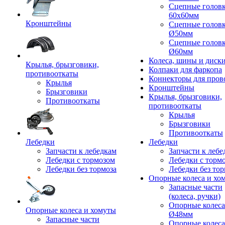
Сцепные голов
60x60мм
Кронштейны
Сцепные голов
Ø50мм
Сцепные голов
Ø60мм
Колеса, шины и диск
Крылья, брызговики,
Колпаки для фаркопа
противооткаты
Коннекторы для пров
Крылья
Кронштейны
Брызговики
Крылья, брызговики,
Противооткаты
противооткаты
Крылья
Брызговики
Противооткаты
Лебедки
Лебедки
Запчасти к лебедкам
Запчасти к лебе
Лебедки с тормозом
Лебедки с торм
Лебедки без тормоза
Лебедки без тор
Опорные колеса и хо
Запасные части
(колеса, ручки)
Опорные колеса
Опорные колеса и хомуты
Ø48мм
Запасные части
Опорные колеса