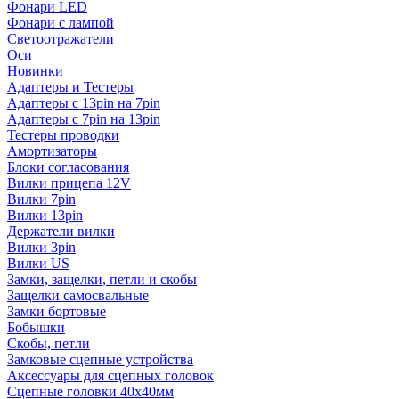
Фонари LED
Фонари с лампой
Светоотражатели
Оси
Новинки
Адаптеры и Тестеры
Адаптеры с 13pin на 7pin
Адаптеры с 7pin на 13pin
Тестеры проводки
Амортизаторы
Блоки согласования
Вилки прицепа 12V
Вилки 7pin
Вилки 13pin
Держатели вилки
Вилки 3pin
Вилки US
Замки, защелки, петли и скобы
Защелки самосвальные
Замки бортовые
Бобышки
Скобы, петли
Замковые сцепные устройства
Аксессуары для сцепных головок
Сцепные головки 40x40мм