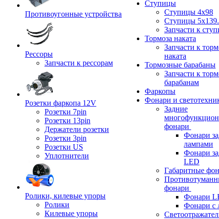
Ступицы
Ступицы 4x98
Противоугонные устройства
Ступицы 5x139.
Запчасти к сту
Тормоза наката
Запчасти к тор
Рессоры
наката
Запчасти к рессорам
Тормозные барабаны
Запчасти к тор
барабанам
Фаркопы
Фонари и светотехни
Розетки фаркопа 12V
Задние
Розетки 7pin
многофункцион
Розетки 13pin
фонари
Держатели розетки
Фонари за
Розетки 3pin
лампами
Розетки US
Фонари за
Уплотнители
LED
Габаритные фо
Противотуманн
фонари
Ролики, килевые упоры
Фонари L
Ролики
Фонари с 
Килевые упоры
Светоотражател