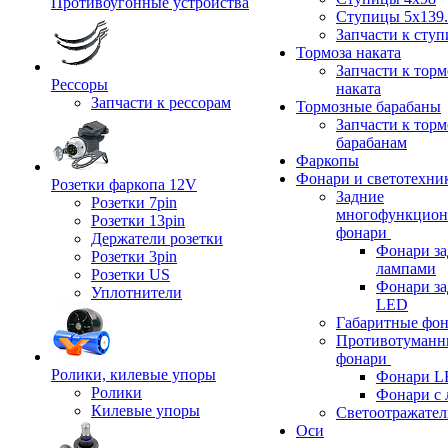
Противоугонные устройства
Ступицы 5x139.
Запчасти к сту
Тормоза наката
Запчасти к тор
Рессоры
наката
Запчасти к рессорам
Тормозные барабаны
Запчасти к тор
барабанам
Фаркопы
Фонари и светотехни
Розетки фаркопа 12V
Задние
Розетки 7pin
многофункцион
Розетки 13pin
фонари
Держатели розетки
Фонари за
Розетки 3pin
лампами
Розетки US
Фонари за
Уплотнители
LED
Габаритные фо
Противотуманн
фонари
Ролики, килевые упоры
Фонари L
Ролики
Фонари с 
Килевые упоры
Светоотражател
Оси