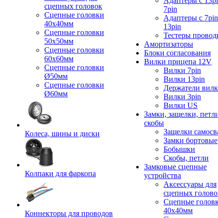
Адаптеры с 13pi
сцепных головок
7pin
Сцепные головки
Адаптеры с 7pin
40x40мм
13pin
Сцепные головки
Тестеры провод
50x50мм
Амортизаторы
Сцепные головки
Блоки согласования
60x60мм
Вилки прицепа 12V
Сцепные головки
Вилки 7pin
Ø50мм
Вилки 13pin
Сцепные головки
Держатели вил
Ø60мм
Вилки 3pin
Вилки US
Замки, защелки, петл
скобы
Защелки самосв
Колеса, шины и диски
Замки бортовые
Бобышки
Скобы, петли
Замковые сцепные
Колпаки для фаркопа
устройства
Аксессуары для
сцепных голово
Сцепные голов
40x40мм
Коннекторы для проводов