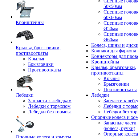
Сцепные голов
50x50мм
Сцепные голов
60x60мм
Кронштейны
Сцепные голов
Ø50мм
Сцепные голов
Ø60мм
Колеса, шины и диск
Крылья, брызговики,
Колпаки для фаркопа
противооткаты
Коннекторы для пров
Крылья
Кронштейны
Брызговики
Крылья, брызговики,
Противооткаты
противооткаты
Крылья
Брызговики
Противооткаты
Лебедки
Лебедки
Запчасти к лебедкам
Запчасти к лебе
Лебедки с тормозом
Лебедки с торм
Лебедки без тормоза
Лебедки без тор
Опорные колеса и хо
Запасные части
(колеса, ручки)
Опорные колеса
Опорные колеса и хомуты