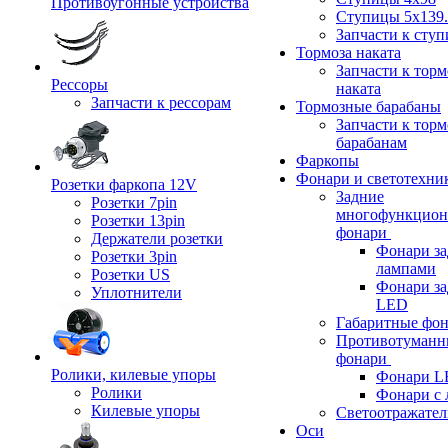
Противоугонные устройства
Ступицы 5x139.
Запчасти к сту
Тормоза наката
Запчасти к тор
Рессоры
наката
Запчасти к рессорам
Тормозные барабаны
Запчасти к тор
барабанам
Фаркопы
Фонари и светотехни
Розетки фаркопа 12V
Задние
Розетки 7pin
многофункцион
Розетки 13pin
фонари
Держатели розетки
Фонари за
Розетки 3pin
лампами
Розетки US
Фонари за
Уплотнители
LED
Габаритные фо
Противотуманн
фонари
Ролики, килевые упоры
Фонари L
Ролики
Фонари с 
Килевые упоры
Светоотражател
Оси