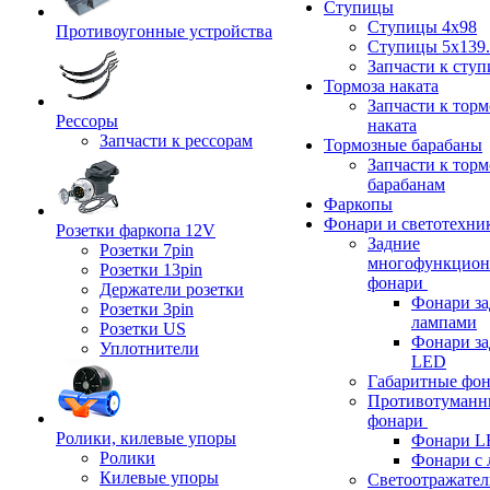
Ступицы
Ступицы 4x98
Противоугонные устройства
Ступицы 5x139.
Запчасти к сту
Тормоза наката
Запчасти к тор
Рессоры
наката
Запчасти к рессорам
Тормозные барабаны
Запчасти к тор
барабанам
Фаркопы
Фонари и светотехни
Розетки фаркопа 12V
Задние
Розетки 7pin
многофункцион
Розетки 13pin
фонари
Держатели розетки
Фонари за
Розетки 3pin
лампами
Розетки US
Фонари за
Уплотнители
LED
Габаритные фо
Противотуманн
фонари
Ролики, килевые упоры
Фонари L
Ролики
Фонари с 
Килевые упоры
Светоотражател