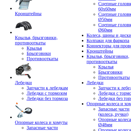
Сцепные голов
60x60мм
Кронштейны
Сцепные голов
Ø50мм
Сцепные голов
Ø60мм
Колеса, шины и диск
Крылья, брызговики,
Колпаки для фаркопа
противооткаты
Коннекторы для пров
Крылья
Кронштейны
Брызговики
Крылья, брызговики,
Противооткаты
противооткаты
Крылья
Брызговики
Противооткаты
Лебедки
Лебедки
Запчасти к лебедкам
Запчасти к лебе
Лебедки с тормозом
Лебедки с торм
Лебедки без тормоза
Лебедки без тор
Опорные колеса и хо
Запасные части
(колеса, ручки)
Опорные колеса
Опорные колеса и хомуты
Ø48мм
Запасные части
Опорные колеса