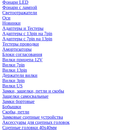
Фонари LED
Фонари с лампой
Светоотражатели
Оси
Новинки
Адаптеры и Тестеры
Адаптеры с 13pin на 7pin
Адаптеры с 7pin на 13pin
Тестеры проводки
Амортизаторы
Блоки согласования
Вилки прицепа 12V
Вилки 7pin
Вилки 13pin
Держатели вилки
Вилки 3pin
Вилки US
Замки, защелки, петли и скобы
Защелки самосвальные
Замки бортовые
Бобышки
Скобы, петли
Замковые сцепные устройства
Аксессуары для сцепных головок
Сцепные головки 40x40мм