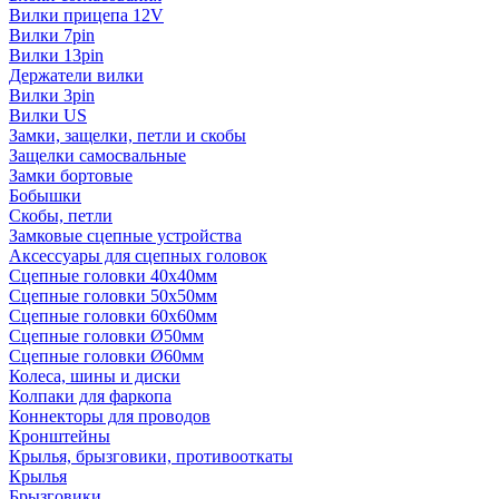
Вилки прицепа 12V
Вилки 7pin
Вилки 13pin
Держатели вилки
Вилки 3pin
Вилки US
Замки, защелки, петли и скобы
Защелки самосвальные
Замки бортовые
Бобышки
Скобы, петли
Замковые сцепные устройства
Аксессуары для сцепных головок
Сцепные головки 40x40мм
Сцепные головки 50x50мм
Сцепные головки 60x60мм
Сцепные головки Ø50мм
Сцепные головки Ø60мм
Колеса, шины и диски
Колпаки для фаркопа
Коннекторы для проводов
Кронштейны
Крылья, брызговики, противооткаты
Крылья
Брызговики