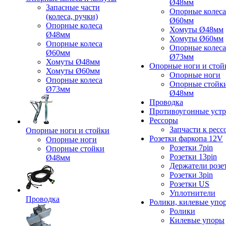
Ø48мм
Запасные части
Опорные колеса
(колеса, ручки)
Ø60мм
Опорные колеса
Хомуты Ø48мм
Ø48мм
Хомуты Ø60мм
Опорные колеса
Опорные колеса
Ø60мм
Ø73мм
Хомуты Ø48мм
Опорные ноги и стой
Хомуты Ø60мм
Опорные ноги
Опорные колеса
Опорные стойк
Ø73мм
Ø48мм
Проводка
Противоугонные устр
Рессоры
Запчасти к ресс
Опорные ноги и стойки
Розетки фаркопа 12V
Опорные ноги
Розетки 7pin
Опорные стойки
Розетки 13pin
Ø48мм
Держатели розе
Розетки 3pin
Розетки US
Уплотнители
Проводка
Ролики, килевые упо
Ролики
Килевые упоры