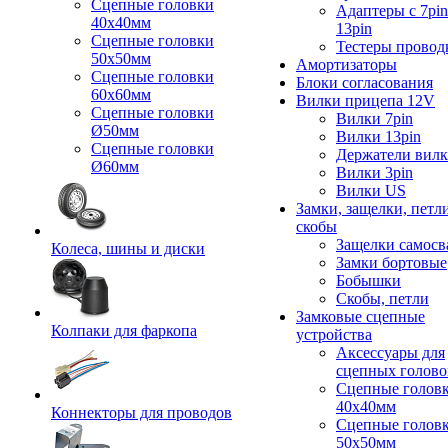
Сцепные головки
Адаптеры с 7pin
40x40мм
13pin
Сцепные головки
Тестеры провод
50x50мм
Амортизаторы
Сцепные головки
Блоки согласования
60x60мм
Вилки прицепа 12V
Сцепные головки
Вилки 7pin
Ø50мм
Вилки 13pin
Сцепные головки
Держатели вил
Ø60мм
Вилки 3pin
Вилки US
Замки, защелки, петл
скобы
Защелки самосв
Колеса, шины и диски
Замки бортовые
Бобышки
Скобы, петли
Замковые сцепные
Колпаки для фаркопа
устройства
Аксессуары для
сцепных голово
Сцепные голов
40x40мм
Коннекторы для проводов
Сцепные голов
50x50мм