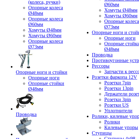
(колеса, ручки)
Ø60мм
Опорные колеса
Хомуты Ø48мм
Ø48мм
Хомуты Ø60мм
Опорные колеса
Опорные колеса
Ø60мм
Ø73мм
Хомуты Ø48мм
Опорные ноги и стой
Хомуты Ø60мм
Опорные ноги
Опорные колеса
Опорные стойк
Ø73мм
Ø48мм
Проводка
Противоугонные устр
Рессоры
Запчасти к ресс
Опорные ноги и стойки
Розетки фаркопа 12V
Опорные ноги
Розетки 7pin
Опорные стойки
Розетки 13pin
Ø48мм
Держатели розе
Розетки 3pin
Розетки US
Уплотнители
Проводка
Ролики, килевые упо
Ролики
Килевые упоры
Ступицы
Ступицы 4x98