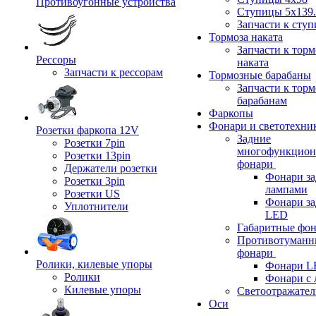
Противоугонные устройства
Ступицы 5x139.
Запчасти к сту
Тормоза наката
Запчасти к тор
Рессоры
наката
Запчасти к рессорам
Тормозные барабаны
Запчасти к тор
барабанам
Фаркопы
Фонари и светотехни
Розетки фаркопа 12V
Задние
Розетки 7pin
многофункцион
Розетки 13pin
фонари
Держатели розетки
Фонари за
Розетки 3pin
лампами
Розетки US
Фонари за
Уплотнители
LED
Габаритные фо
Противотуманн
фонари
Ролики, килевые упоры
Фонари L
Ролики
Фонари с 
Килевые упоры
Светоотражател
Оси