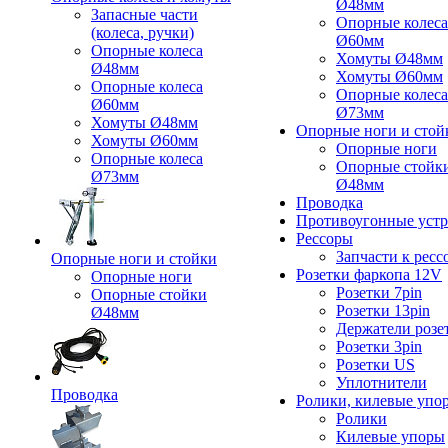
Ø48мм
Запасные части
Опорные колеса
(колеса, ручки)
Ø60мм
Опорные колеса
Хомуты Ø48мм
Ø48мм
Хомуты Ø60мм
Опорные колеса
Опорные колеса
Ø60мм
Ø73мм
Хомуты Ø48мм
Опорные ноги и стой
Хомуты Ø60мм
Опорные ноги
Опорные колеса
Опорные стойк
Ø73мм
Ø48мм
Проводка
Противоугонные устр
Рессоры
Запчасти к ресс
Опорные ноги и стойки
Розетки фаркопа 12V
Опорные ноги
Розетки 7pin
Опорные стойки
Розетки 13pin
Ø48мм
Держатели розе
Розетки 3pin
Розетки US
Уплотнители
Проводка
Ролики, килевые упо
Ролики
Килевые упоры