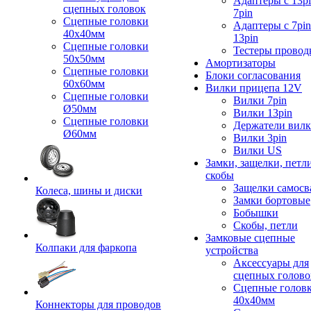
Адаптеры с 13pi
сцепных головок
7pin
Сцепные головки
Адаптеры с 7pin
40x40мм
13pin
Сцепные головки
Тестеры провод
50x50мм
Амортизаторы
Сцепные головки
Блоки согласования
60x60мм
Вилки прицепа 12V
Сцепные головки
Вилки 7pin
Ø50мм
Вилки 13pin
Сцепные головки
Держатели вил
Ø60мм
Вилки 3pin
Вилки US
Замки, защелки, петл
скобы
Защелки самосв
Колеса, шины и диски
Замки бортовые
Бобышки
Скобы, петли
Замковые сцепные
Колпаки для фаркопа
устройства
Аксессуары для
сцепных голово
Сцепные голов
40x40мм
Коннекторы для проводов