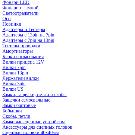
Фонари LED
Фонари с лампой
Светоотражатели
Оси
Новинки
Адаптеры и Тестеры
Адаптеры с 13pin на 7pin
Адаптеры с 7pin на 13pin
Тестеры проводки
Амортизаторы
Блоки согласования
Вилки прицепа 12V
Вилки 7pin
Вилки 13pin
Держатели вилки
Вилки 3pin
Вилки US
Замки, защелки, петли и скобы
Защелки самосвальные
Замки бортовые
Бобышки
Скобы, петли
Замковые сцепные устройства
Аксессуары для сцепных головок
Сцепные головки 40x40мм