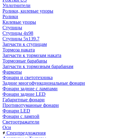
Уплотнители
Ролики, килевые упоры
Ролики
Килевые упоры
Ступицы
Ступицы 4x98
Ступицы 5x139.7
Запчасти к ступицам
Тормоза наката
Запчасти к тормозам наката
Тормозные барабаны
Запчасти к тормозным барабанам
Фаркопы
Фонари и светотехника
Задние многофункциональные фонари
Фонари задние с лампами
Фонари задние LED
Габаритные фонари
Противотуманные фонари
Фонари LED
Фонари с лампой
Светоотражатели
Оси
Спецпредложения