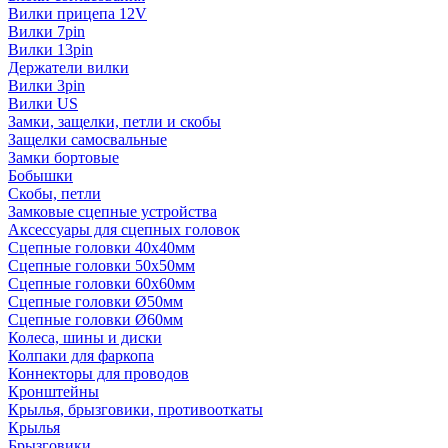
Вилки прицепа 12V
Вилки 7pin
Вилки 13pin
Держатели вилки
Вилки 3pin
Вилки US
Замки, защелки, петли и скобы
Защелки самосвальные
Замки бортовые
Бобышки
Скобы, петли
Замковые сцепные устройства
Аксессуары для сцепных головок
Сцепные головки 40x40мм
Сцепные головки 50x50мм
Сцепные головки 60x60мм
Сцепные головки Ø50мм
Сцепные головки Ø60мм
Колеса, шины и диски
Колпаки для фаркопа
Коннекторы для проводов
Кронштейны
Крылья, брызговики, противооткаты
Крылья
Брызговики