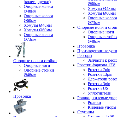
(колеса, ручки)
Ø60мм
Опорные колеса
Хомуты Ø48мм
Ø48мм
Хомуты Ø60мм
Опорные колеса
Опорные колеса
Ø60мм
Ø73мм
Хомуты Ø48мм
Опорные ноги и стой
Хомуты Ø60мм
Опорные ноги
Опорные колеса
Опорные стойк
Ø73мм
Ø48мм
Проводка
Противоугонные устр
Рессоры
Запчасти к ресс
Опорные ноги и стойки
Розетки фаркопа 12V
Опорные ноги
Розетки 7pin
Опорные стойки
Розетки 13pin
Ø48мм
Держатели розе
Розетки 3pin
Розетки US
Уплотнители
Проводка
Ролики, килевые упо
Ролики
Килевые упоры
Ступицы
Ступицы 4x98