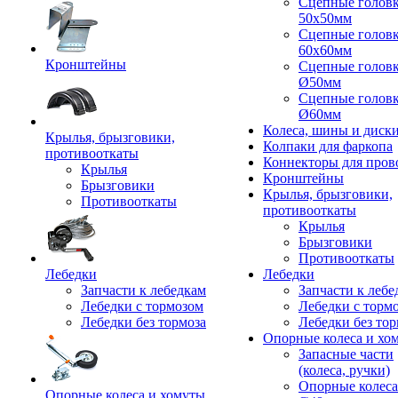
Сцепные голов
50x50мм
Сцепные голов
60x60мм
Кронштейны
Сцепные голов
Ø50мм
Сцепные голов
Ø60мм
Колеса, шины и диск
Крылья, брызговики,
Колпаки для фаркопа
противооткаты
Коннекторы для пров
Крылья
Кронштейны
Брызговики
Крылья, брызговики,
Противооткаты
противооткаты
Крылья
Брызговики
Противооткаты
Лебедки
Лебедки
Запчасти к лебедкам
Запчасти к лебе
Лебедки с тормозом
Лебедки с торм
Лебедки без тормоза
Лебедки без тор
Опорные колеса и хо
Запасные части
(колеса, ручки)
Опорные колеса
Опорные колеса и хомуты