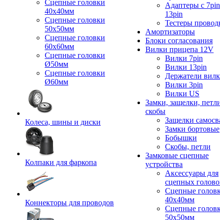
Сцепные головки
Адаптеры с 7pin
40x40мм
13pin
Сцепные головки
Тестеры провод
50x50мм
Амортизаторы
Сцепные головки
Блоки согласования
60x60мм
Вилки прицепа 12V
Сцепные головки
Вилки 7pin
Ø50мм
Вилки 13pin
Сцепные головки
Держатели вил
Ø60мм
Вилки 3pin
Вилки US
Замки, защелки, петл
скобы
Защелки самосв
Колеса, шины и диски
Замки бортовые
Бобышки
Скобы, петли
Замковые сцепные
Колпаки для фаркопа
устройства
Аксессуары для
сцепных голово
Сцепные голов
40x40мм
Коннекторы для проводов
Сцепные голов
50x50мм