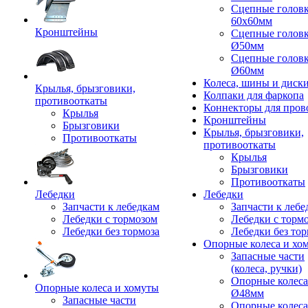
Сцепные голов
60x60мм
Кронштейны
Сцепные голов
Ø50мм
Сцепные голов
Ø60мм
Колеса, шины и диск
Крылья, брызговики,
Колпаки для фаркопа
противооткаты
Коннекторы для пров
Крылья
Кронштейны
Брызговики
Крылья, брызговики,
Противооткаты
противооткаты
Крылья
Брызговики
Противооткаты
Лебедки
Лебедки
Запчасти к лебедкам
Запчасти к лебе
Лебедки с тормозом
Лебедки с торм
Лебедки без тормоза
Лебедки без тор
Опорные колеса и хо
Запасные части
(колеса, ручки)
Опорные колеса
Опорные колеса и хомуты
Ø48мм
Запасные части
Опорные колеса