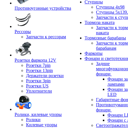
Ступицы
Ступицы 4x98
Противоугонные устройства
Ступицы 5x139.
Запчасти к сту
Тормоза наката
Запчасти к тор
Рессоры
наката
Запчасти к рессорам
Тормозные барабаны
Запчасти к тор
барабанам
Фаркопы
Фонари и светотехни
Розетки фаркопа 12V
Задние
Розетки 7pin
многофункцион
Розетки 13pin
фонари
Держатели розетки
Фонари за
Розетки 3pin
лампами
Розетки US
Фонари за
Уплотнители
LED
Габаритные фо
Противотуманн
фонари
Ролики, килевые упоры
Фонари L
Ролики
Фонари с 
Килевые упоры
Светоотражател