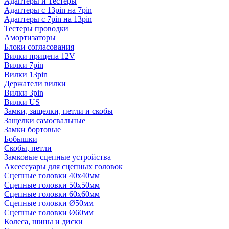
Адаптеры и Тестеры
Адаптеры с 13pin на 7pin
Адаптеры с 7pin на 13pin
Тестеры проводки
Амортизаторы
Блоки согласования
Вилки прицепа 12V
Вилки 7pin
Вилки 13pin
Держатели вилки
Вилки 3pin
Вилки US
Замки, защелки, петли и скобы
Защелки самосвальные
Замки бортовые
Бобышки
Скобы, петли
Замковые сцепные устройства
Аксессуары для сцепных головок
Сцепные головки 40x40мм
Сцепные головки 50x50мм
Сцепные головки 60x60мм
Сцепные головки Ø50мм
Сцепные головки Ø60мм
Колеса, шины и диски