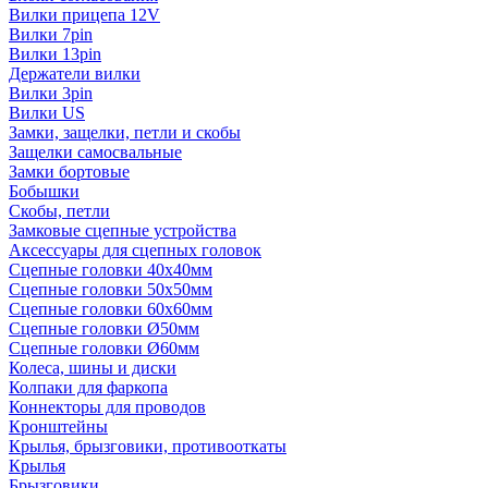
Вилки прицепа 12V
Вилки 7pin
Вилки 13pin
Держатели вилки
Вилки 3pin
Вилки US
Замки, защелки, петли и скобы
Защелки самосвальные
Замки бортовые
Бобышки
Скобы, петли
Замковые сцепные устройства
Аксессуары для сцепных головок
Сцепные головки 40x40мм
Сцепные головки 50x50мм
Сцепные головки 60x60мм
Сцепные головки Ø50мм
Сцепные головки Ø60мм
Колеса, шины и диски
Колпаки для фаркопа
Коннекторы для проводов
Кронштейны
Крылья, брызговики, противооткаты
Крылья
Брызговики