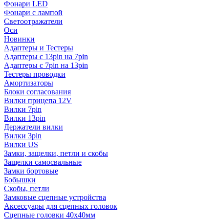
Фонари LED
Фонари с лампой
Светоотражатели
Оси
Новинки
Адаптеры и Тестеры
Адаптеры с 13pin на 7pin
Адаптеры с 7pin на 13pin
Тестеры проводки
Амортизаторы
Блоки согласования
Вилки прицепа 12V
Вилки 7pin
Вилки 13pin
Держатели вилки
Вилки 3pin
Вилки US
Замки, защелки, петли и скобы
Защелки самосвальные
Замки бортовые
Бобышки
Скобы, петли
Замковые сцепные устройства
Аксессуары для сцепных головок
Сцепные головки 40x40мм