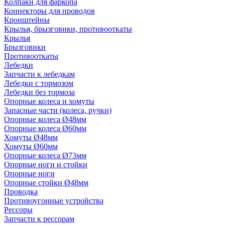
Колпаки для фаркопа
Коннекторы для проводов
Кронштейны
Крылья, брызговики, противооткаты
Крылья
Брызговики
Противооткаты
Лебедки
Запчасти к лебедкам
Лебедки с тормозом
Лебедки без тормоза
Опорные колеса и хомуты
Запасные части (колеса, ручки)
Опорные колеса Ø48мм
Опорные колеса Ø60мм
Хомуты Ø48мм
Хомуты Ø60мм
Опорные колеса Ø73мм
Опорные ноги и стойки
Опорные ноги
Опорные стойки Ø48мм
Проводка
Противоугонные устройства
Рессоры
Запчасти к рессорам