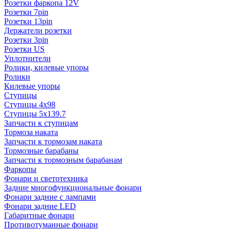
Розетки фаркопа 12V
Розетки 7pin
Розетки 13pin
Держатели розетки
Розетки 3pin
Розетки US
Уплотнители
Ролики, килевые упоры
Ролики
Килевые упоры
Ступицы
Ступицы 4x98
Ступицы 5x139.7
Запчасти к ступицам
Тормоза наката
Запчасти к тормозам наката
Тормозные барабаны
Запчасти к тормозным барабанам
Фаркопы
Фонари и светотехника
Задние многофункциональные фонари
Фонари задние с лампами
Фонари задние LED
Габаритные фонари
Противотуманные фонари