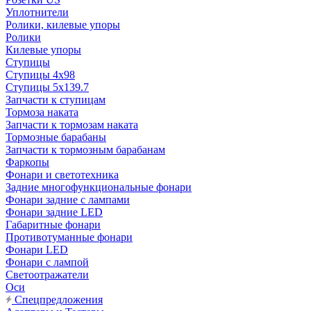
Уплотнители
Ролики, килевые упоры
Ролики
Килевые упоры
Ступицы
Ступицы 4x98
Ступицы 5x139.7
Запчасти к ступицам
Тормоза наката
Запчасти к тормозам наката
Тормозные барабаны
Запчасти к тормозным барабанам
Фаркопы
Фонари и светотехника
Задние многофункциональные фонари
Фонари задние с лампами
Фонари задние LED
Габаритные фонари
Противотуманные фонари
Фонари LED
Фонари с лампой
Светоотражатели
Оси
Спецпредложения