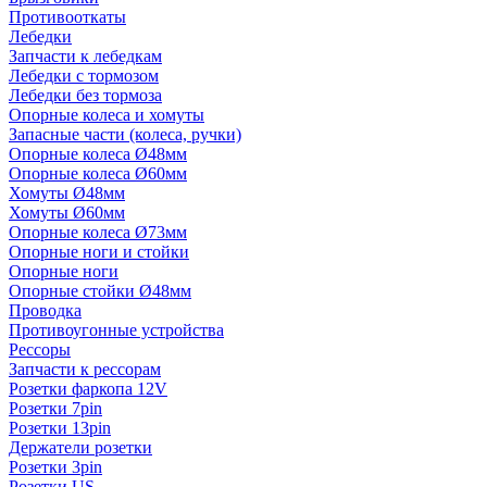
Противооткаты
Лебедки
Запчасти к лебедкам
Лебедки с тормозом
Лебедки без тормоза
Опорные колеса и хомуты
Запасные части (колеса, ручки)
Опорные колеса Ø48мм
Опорные колеса Ø60мм
Хомуты Ø48мм
Хомуты Ø60мм
Опорные колеса Ø73мм
Опорные ноги и стойки
Опорные ноги
Опорные стойки Ø48мм
Проводка
Противоугонные устройства
Рессоры
Запчасти к рессорам
Розетки фаркопа 12V
Розетки 7pin
Розетки 13pin
Держатели розетки
Розетки 3pin
Розетки US