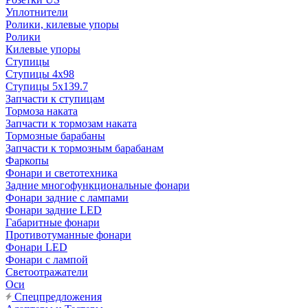
Уплотнители
Ролики, килевые упоры
Ролики
Килевые упоры
Ступицы
Ступицы 4x98
Ступицы 5x139.7
Запчасти к ступицам
Тормоза наката
Запчасти к тормозам наката
Тормозные барабаны
Запчасти к тормозным барабанам
Фаркопы
Фонари и светотехника
Задние многофункциональные фонари
Фонари задние с лампами
Фонари задние LED
Габаритные фонари
Противотуманные фонари
Фонари LED
Фонари с лампой
Светоотражатели
Оси
Спецпредложения