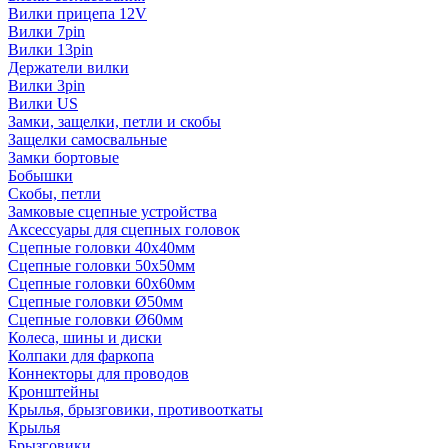
Вилки прицепа 12V
Вилки 7pin
Вилки 13pin
Держатели вилки
Вилки 3pin
Вилки US
Замки, защелки, петли и скобы
Защелки самосвальные
Замки бортовые
Бобышки
Скобы, петли
Замковые сцепные устройства
Аксессуары для сцепных головок
Сцепные головки 40x40мм
Сцепные головки 50x50мм
Сцепные головки 60x60мм
Сцепные головки Ø50мм
Сцепные головки Ø60мм
Колеса, шины и диски
Колпаки для фаркопа
Коннекторы для проводов
Кронштейны
Крылья, брызговики, противооткаты
Крылья
Брызговики