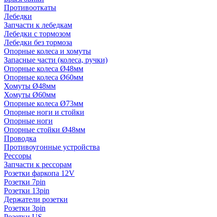
Противооткаты
Лебедки
Запчасти к лебедкам
Лебедки с тормозом
Лебедки без тормоза
Опорные колеса и хомуты
Запасные части (колеса, ручки)
Опорные колеса Ø48мм
Опорные колеса Ø60мм
Хомуты Ø48мм
Хомуты Ø60мм
Опорные колеса Ø73мм
Опорные ноги и стойки
Опорные ноги
Опорные стойки Ø48мм
Проводка
Противоугонные устройства
Рессоры
Запчасти к рессорам
Розетки фаркопа 12V
Розетки 7pin
Розетки 13pin
Держатели розетки
Розетки 3pin
Розетки US