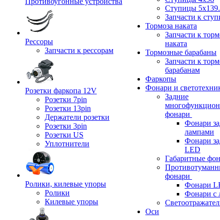
Противоугонные устройства
Ступицы 5x139.
Запчасти к сту
Тормоза наката
Запчасти к тор
Рессоры
наката
Запчасти к рессорам
Тормозные барабаны
Запчасти к тор
барабанам
Фаркопы
Фонари и светотехни
Розетки фаркопа 12V
Задние
Розетки 7pin
многофункцион
Розетки 13pin
фонари
Держатели розетки
Фонари за
Розетки 3pin
лампами
Розетки US
Фонари за
Уплотнители
LED
Габаритные фо
Противотуманн
фонари
Ролики, килевые упоры
Фонари L
Ролики
Фонари с 
Килевые упоры
Светоотражател
Оси