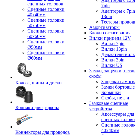
Адаптеры с 13pi
сцепных головок
7pin
Сцепные головки
Адаптеры с 7pin
40x40мм
13pin
Сцепные головки
Тестеры провод
50x50мм
Амортизаторы
Сцепные головки
Блоки согласования
60x60мм
Вилки прицепа 12V
Сцепные головки
Вилки 7pin
Ø50мм
Вилки 13pin
Сцепные головки
Держатели вил
Ø60мм
Вилки 3pin
Вилки US
Замки, защелки, петл
скобы
Защелки самосв
Колеса, шины и диски
Замки бортовые
Бобышки
Скобы, петли
Замковые сцепные
Колпаки для фаркопа
устройства
Аксессуары для
сцепных голово
Сцепные голов
40x40мм
Коннекторы для проводов