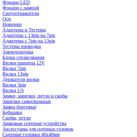
Фонари LED
Фонари с лампой
Светоотражатели
Оси
Новинки
Адаптеры и Тестеры
Адаптеры с 13pin на 7pin
Адаптеры с 7pin на 13pin
Тестеры проводки
Амортизаторы
Блоки согласования
Вилки прицепа 12V
Вилки 7pin
Вилки 13pin
Держатели вилки
Вилки 3pin
Вилки US
Замки, защелки, петли и скобы
Защелки самосвальные
Замки бортовые
Бобышки
Скобы, петли
Замковые сцепные устройства
Аксессуары для сцепных головок
Сцепные головки 40x40мм