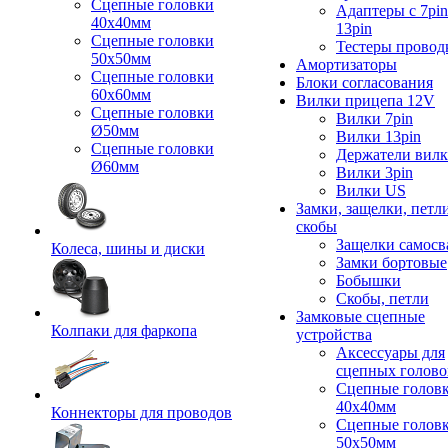
Сцепные головки
Адаптеры с 7pin
40x40мм
13pin
Сцепные головки
Тестеры провод
50x50мм
Амортизаторы
Сцепные головки
Блоки согласования
60x60мм
Вилки прицепа 12V
Сцепные головки
Вилки 7pin
Ø50мм
Вилки 13pin
Сцепные головки
Держатели вил
Ø60мм
Вилки 3pin
Вилки US
Замки, защелки, петл
скобы
Защелки самосв
Колеса, шины и диски
Замки бортовые
Бобышки
Скобы, петли
Замковые сцепные
Колпаки для фаркопа
устройства
Аксессуары для
сцепных голово
Сцепные голов
40x40мм
Коннекторы для проводов
Сцепные голов
50x50мм