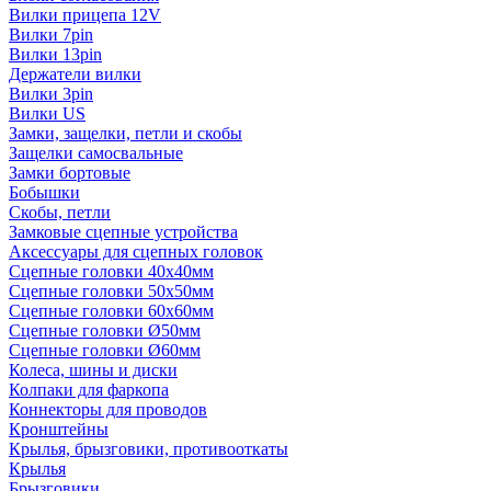
Вилки прицепа 12V
Вилки 7pin
Вилки 13pin
Держатели вилки
Вилки 3pin
Вилки US
Замки, защелки, петли и скобы
Защелки самосвальные
Замки бортовые
Бобышки
Скобы, петли
Замковые сцепные устройства
Аксессуары для сцепных головок
Сцепные головки 40x40мм
Сцепные головки 50x50мм
Сцепные головки 60x60мм
Сцепные головки Ø50мм
Сцепные головки Ø60мм
Колеса, шины и диски
Колпаки для фаркопа
Коннекторы для проводов
Кронштейны
Крылья, брызговики, противооткаты
Крылья
Брызговики