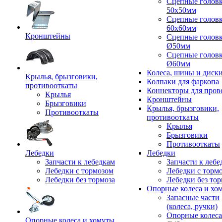
Сцепные голов
50x50мм
Сцепные голов
60x60мм
Кронштейны
Сцепные голов
Ø50мм
Сцепные голов
Ø60мм
Колеса, шины и диск
Крылья, брызговики,
Колпаки для фаркопа
противооткаты
Коннекторы для пров
Крылья
Кронштейны
Брызговики
Крылья, брызговики,
Противооткаты
противооткаты
Крылья
Брызговики
Противооткаты
Лебедки
Лебедки
Запчасти к лебедкам
Запчасти к лебе
Лебедки с тормозом
Лебедки с торм
Лебедки без тормоза
Лебедки без тор
Опорные колеса и хо
Запасные части
(колеса, ручки)
Опорные колеса
Опорные колеса и хомуты