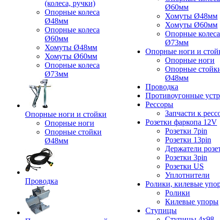
(колеса, ручки)
Ø60мм
Опорные колеса
Хомуты Ø48мм
Ø48мм
Хомуты Ø60мм
Опорные колеса
Опорные колеса
Ø60мм
Ø73мм
Хомуты Ø48мм
Опорные ноги и стой
Хомуты Ø60мм
Опорные ноги
Опорные колеса
Опорные стойк
Ø73мм
Ø48мм
Проводка
Противоугонные устр
Рессоры
Запчасти к ресс
Опорные ноги и стойки
Розетки фаркопа 12V
Опорные ноги
Розетки 7pin
Опорные стойки
Розетки 13pin
Ø48мм
Держатели розе
Розетки 3pin
Розетки US
Уплотнители
Проводка
Ролики, килевые упо
Ролики
Килевые упоры
Ступицы
Ступицы 4x98