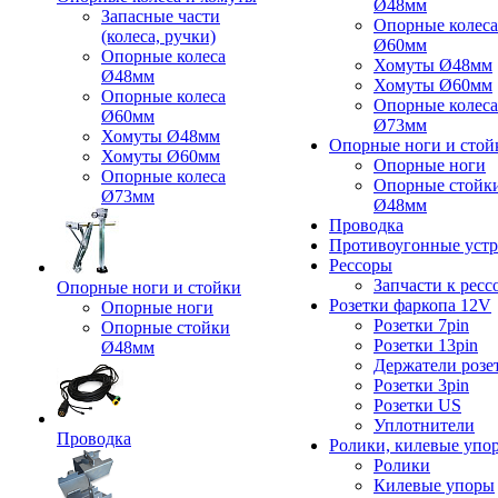
Ø48мм
Запасные части
Опорные колеса
(колеса, ручки)
Ø60мм
Опорные колеса
Хомуты Ø48мм
Ø48мм
Хомуты Ø60мм
Опорные колеса
Опорные колеса
Ø60мм
Ø73мм
Хомуты Ø48мм
Опорные ноги и стой
Хомуты Ø60мм
Опорные ноги
Опорные колеса
Опорные стойк
Ø73мм
Ø48мм
Проводка
Противоугонные устр
Рессоры
Запчасти к ресс
Опорные ноги и стойки
Розетки фаркопа 12V
Опорные ноги
Розетки 7pin
Опорные стойки
Розетки 13pin
Ø48мм
Держатели розе
Розетки 3pin
Розетки US
Уплотнители
Проводка
Ролики, килевые упо
Ролики
Килевые упоры