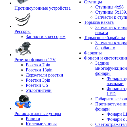
Ступицы
Ступицы 4x98
Противоугонные устройства
Ступицы 5x139.
Запчасти к сту
Тормоза наката
Запчасти к тор
Рессоры
наката
Запчасти к рессорам
Тормозные барабаны
Запчасти к тор
барабанам
Фаркопы
Фонари и светотехни
Розетки фаркопа 12V
Задние
Розетки 7pin
многофункцион
Розетки 13pin
фонари
Держатели розетки
Фонари за
Розетки 3pin
лампами
Розетки US
Фонари за
Уплотнители
LED
Габаритные фо
Противотуманн
фонари
Ролики, килевые упоры
Фонари L
Ролики
Фонари с 
Килевые упоры
Светоотражател