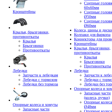
Сцепные голов
60x60мм
Кронштейны
Сцепные голов
Ø50мм
Сцепные голов
Ø60мм
Колеса, шины и диск
Крылья, брызговики,
Колпаки для фаркопа
противооткаты
Коннекторы для пров
Крылья
Кронштейны
Брызговики
Крылья, брызговики,
Противооткаты
противооткаты
Крылья
Брызговики
Противооткаты
Лебедки
Лебедки
Запчасти к лебедкам
Запчасти к лебе
Лебедки с тормозом
Лебедки с торм
Лебедки без тормоза
Лебедки без тор
Опорные колеса и хо
Запасные части
(колеса, ручки)
Опорные колеса
Опорные колеса и хомуты
Ø48мм
Запасные части
Опорные колеса