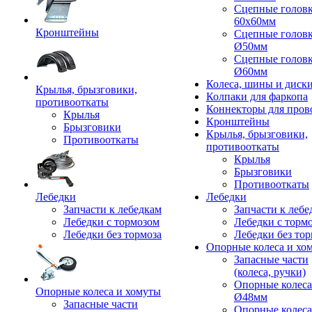
Сцепные голов
60x60мм
Кронштейны
Сцепные голов
Ø50мм
Сцепные голов
Ø60мм
Колеса, шины и диск
Крылья, брызговики,
Колпаки для фаркопа
противооткаты
Коннекторы для пров
Крылья
Кронштейны
Брызговики
Крылья, брызговики,
Противооткаты
противооткаты
Крылья
Брызговики
Противооткаты
Лебедки
Лебедки
Запчасти к лебедкам
Запчасти к лебе
Лебедки с тормозом
Лебедки с торм
Лебедки без тормоза
Лебедки без тор
Опорные колеса и хо
Запасные части
(колеса, ручки)
Опорные колеса
Опорные колеса и хомуты
Ø48мм
Запасные части
Опорные колеса