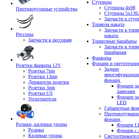
Ступицы
Ступицы 4x98
Противоугонные устройства
Ступицы 5x139.
Запчасти к сту
Тормоза наката
Запчасти к тор
Рессоры
наката
Запчасти к рессорам
Тормозные барабаны
Запчасти к тор
барабанам
Фаркопы
Фонари и светотехни
Розетки фаркопа 12V
Задние
Розетки 7pin
многофункцион
Розетки 13pin
фонари
Держатели розетки
Фонари за
Розетки 3pin
лампами
Розетки US
Фонари за
Уплотнители
LED
Габаритные фо
Противотуманн
фонари
Ролики, килевые упоры
Фонари L
Ролики
Фонари с 
Килевые упоры
Светоотражател