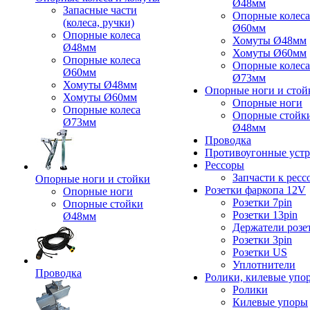
Ø48мм
Запасные части
Опорные колеса
(колеса, ручки)
Ø60мм
Опорные колеса
Хомуты Ø48мм
Ø48мм
Хомуты Ø60мм
Опорные колеса
Опорные колеса
Ø60мм
Ø73мм
Хомуты Ø48мм
Опорные ноги и стой
Хомуты Ø60мм
Опорные ноги
Опорные колеса
Опорные стойк
Ø73мм
Ø48мм
Проводка
Противоугонные устр
Рессоры
Запчасти к ресс
Опорные ноги и стойки
Розетки фаркопа 12V
Опорные ноги
Розетки 7pin
Опорные стойки
Розетки 13pin
Ø48мм
Держатели розе
Розетки 3pin
Розетки US
Уплотнители
Проводка
Ролики, килевые упо
Ролики
Килевые упоры