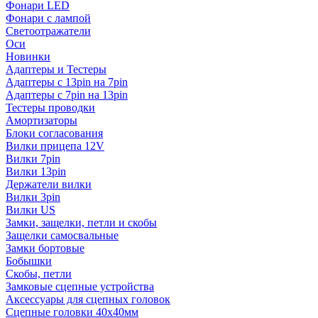
Фонари LED
Фонари с лампой
Светоотражатели
Оси
Новинки
Адаптеры и Тестеры
Адаптеры с 13pin на 7pin
Адаптеры с 7pin на 13pin
Тестеры проводки
Амортизаторы
Блоки согласования
Вилки прицепа 12V
Вилки 7pin
Вилки 13pin
Держатели вилки
Вилки 3pin
Вилки US
Замки, защелки, петли и скобы
Защелки самосвальные
Замки бортовые
Бобышки
Скобы, петли
Замковые сцепные устройства
Аксессуары для сцепных головок
Сцепные головки 40x40мм