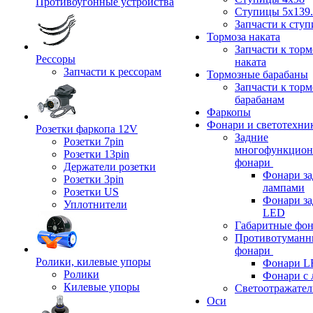
Противоугонные устройства
Ступицы 5x139.
Запчасти к сту
Тормоза наката
Запчасти к тор
Рессоры
наката
Запчасти к рессорам
Тормозные барабаны
Запчасти к тор
барабанам
Фаркопы
Фонари и светотехни
Розетки фаркопа 12V
Задние
Розетки 7pin
многофункцион
Розетки 13pin
фонари
Держатели розетки
Фонари за
Розетки 3pin
лампами
Розетки US
Фонари за
Уплотнители
LED
Габаритные фо
Противотуманн
фонари
Ролики, килевые упоры
Фонари L
Ролики
Фонари с 
Килевые упоры
Светоотражател
Оси