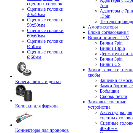
Адаптеры с 13pi
сцепных головок
7pin
Сцепные головки
Адаптеры с 7pin
40x40мм
13pin
Сцепные головки
Тестеры провод
50x50мм
Амортизаторы
Сцепные головки
Блоки согласования
60x60мм
Вилки прицепа 12V
Сцепные головки
Вилки 7pin
Ø50мм
Вилки 13pin
Сцепные головки
Держатели вил
Ø60мм
Вилки 3pin
Вилки US
Замки, защелки, петл
скобы
Защелки самосв
Колеса, шины и диски
Замки бортовые
Бобышки
Скобы, петли
Замковые сцепные
Колпаки для фаркопа
устройства
Аксессуары для
сцепных голово
Сцепные голов
40x40мм
Коннекторы для проводов