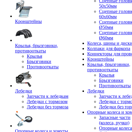
Сцепные голов
50x50мм
Сцепные голов
60x60мм
Кронштейны
Сцепные голов
Ø50мм
Сцепные голов
Ø60мм
Колеса, шины и диск
Крылья, брызговики,
Колпаки для фаркопа
противооткаты
Коннекторы для пров
Крылья
Кронштейны
Брызговики
Крылья, брызговики,
Противооткаты
противооткаты
Крылья
Брызговики
Противооткаты
Лебедки
Лебедки
Запчасти к лебедкам
Запчасти к лебе
Лебедки с тормозом
Лебедки с торм
Лебедки без тормоза
Лебедки без тор
Опорные колеса и хо
Запасные части
(колеса, ручки)
Опорные колеса
Опорные колеса и хомуты