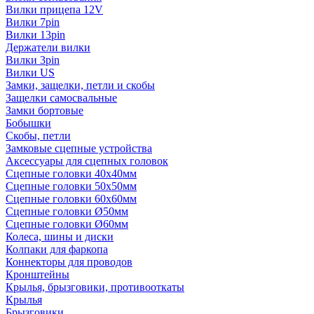
Вилки прицепа 12V
Вилки 7pin
Вилки 13pin
Держатели вилки
Вилки 3pin
Вилки US
Замки, защелки, петли и скобы
Защелки самосвальные
Замки бортовые
Бобышки
Скобы, петли
Замковые сцепные устройства
Аксессуары для сцепных головок
Сцепные головки 40x40мм
Сцепные головки 50x50мм
Сцепные головки 60x60мм
Сцепные головки Ø50мм
Сцепные головки Ø60мм
Колеса, шины и диски
Колпаки для фаркопа
Коннекторы для проводов
Кронштейны
Крылья, брызговики, противооткаты
Крылья
Брызговики