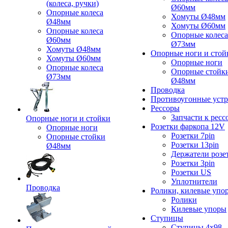
(колеса, ручки)
Ø60мм
Опорные колеса
Хомуты Ø48мм
Ø48мм
Хомуты Ø60мм
Опорные колеса
Опорные колеса
Ø60мм
Ø73мм
Хомуты Ø48мм
Опорные ноги и стой
Хомуты Ø60мм
Опорные ноги
Опорные колеса
Опорные стойк
Ø73мм
Ø48мм
Проводка
Противоугонные устр
Рессоры
Запчасти к ресс
Опорные ноги и стойки
Розетки фаркопа 12V
Опорные ноги
Розетки 7pin
Опорные стойки
Розетки 13pin
Ø48мм
Держатели розе
Розетки 3pin
Розетки US
Уплотнители
Проводка
Ролики, килевые упо
Ролики
Килевые упоры
Ступицы
Ступицы 4x98