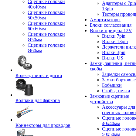
Сцепные головки
Адаптеры с 7pin
40x40мм
13pin
Сцепные головки
Тестеры провод
50x50мм
Амортизаторы
Сцепные головки
Блоки согласования
60x60мм
Вилки прицепа 12V
Сцепные головки
Вилки 7pin
Ø50мм
Вилки 13pin
Сцепные головки
Держатели вил
Ø60мм
Вилки 3pin
Вилки US
Замки, защелки, петл
скобы
Защелки самосв
Колеса, шины и диски
Замки бортовые
Бобышки
Скобы, петли
Замковые сцепные
Колпаки для фаркопа
устройства
Аксессуары для
сцепных голово
Сцепные голов
40x40мм
Коннекторы для проводов
Сцепные голов
50x50мм