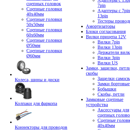
Адаптеры с 13pi
сцепных головок
7pin
Сцепные головки
Адаптеры с 7pin
40x40мм
13pin
Сцепные головки
Тестеры провод
50x50мм
Амортизаторы
Сцепные головки
Блоки согласования
60x60мм
Вилки прицепа 12V
Сцепные головки
Вилки 7pin
Ø50мм
Вилки 13pin
Сцепные головки
Держатели вил
Ø60мм
Вилки 3pin
Вилки US
Замки, защелки, петл
скобы
Защелки самосв
Колеса, шины и диски
Замки бортовые
Бобышки
Скобы, петли
Замковые сцепные
Колпаки для фаркопа
устройства
Аксессуары для
сцепных голово
Сцепные голов
40x40мм
Коннекторы для проводов