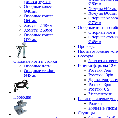
(колеса, ручки)
Ø60мм
Опорные колеса
Хомуты Ø48мм
Ø48мм
Хомуты Ø60мм
Опорные колеса
Опорные колеса
Ø60мм
Ø73мм
Хомуты Ø48мм
Опорные ноги и стой
Хомуты Ø60мм
Опорные ноги
Опорные колеса
Опорные стойк
Ø73мм
Ø48мм
Проводка
Противоугонные устр
Рессоры
Запчасти к ресс
Опорные ноги и стойки
Розетки фаркопа 12V
Опорные ноги
Розетки 7pin
Опорные стойки
Розетки 13pin
Ø48мм
Держатели розе
Розетки 3pin
Розетки US
Уплотнители
Проводка
Ролики, килевые упо
Ролики
Килевые упоры
Ступицы
Ступицы 4x98