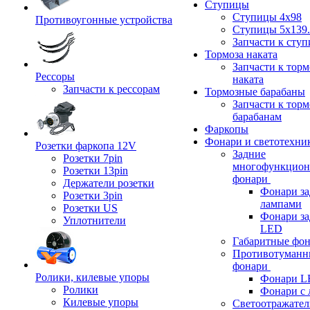
Ступицы
Ступицы 4x98
Противоугонные устройства
Ступицы 5x139.
Запчасти к сту
Тормоза наката
Запчасти к тор
Рессоры
наката
Запчасти к рессорам
Тормозные барабаны
Запчасти к тор
барабанам
Фаркопы
Фонари и светотехни
Розетки фаркопа 12V
Задние
Розетки 7pin
многофункцион
Розетки 13pin
фонари
Держатели розетки
Фонари за
Розетки 3pin
лампами
Розетки US
Фонари за
Уплотнители
LED
Габаритные фо
Противотуманн
фонари
Ролики, килевые упоры
Фонари L
Ролики
Фонари с 
Килевые упоры
Светоотражател