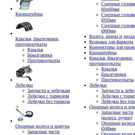
Сцепные голов
60x60мм
Кронштейны
Сцепные голов
Ø50мм
Сцепные голов
Ø60мм
Колеса, шины и диск
Крылья, брызговики,
Колпаки для фаркопа
противооткаты
Коннекторы для пров
Крылья
Кронштейны
Брызговики
Крылья, брызговики,
Противооткаты
противооткаты
Крылья
Брызговики
Противооткаты
Лебедки
Лебедки
Запчасти к лебедкам
Запчасти к лебе
Лебедки с тормозом
Лебедки с торм
Лебедки без тормоза
Лебедки без тор
Опорные колеса и хо
Запасные части
(колеса, ручки)
Опорные колеса
Опорные колеса и хомуты
Ø48мм
Запасные части
Опорные колеса