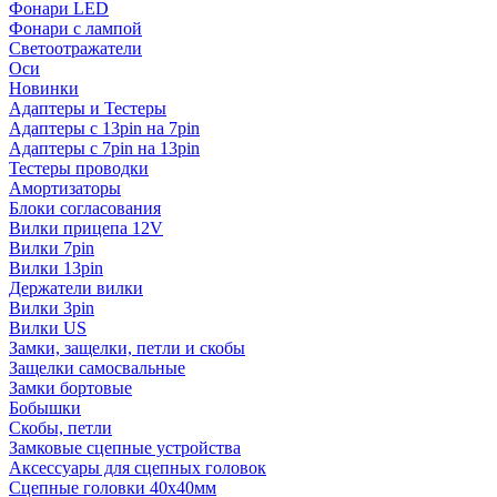
Фонари LED
Фонари с лампой
Светоотражатели
Оси
Новинки
Адаптеры и Тестеры
Адаптеры с 13pin на 7pin
Адаптеры с 7pin на 13pin
Тестеры проводки
Амортизаторы
Блоки согласования
Вилки прицепа 12V
Вилки 7pin
Вилки 13pin
Держатели вилки
Вилки 3pin
Вилки US
Замки, защелки, петли и скобы
Защелки самосвальные
Замки бортовые
Бобышки
Скобы, петли
Замковые сцепные устройства
Аксессуары для сцепных головок
Сцепные головки 40x40мм