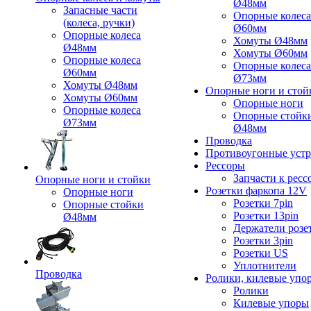
Ø48мм
Запасные части
Опорные колеса
(колеса, ручки)
Ø60мм
Опорные колеса
Хомуты Ø48мм
Ø48мм
Хомуты Ø60мм
Опорные колеса
Опорные колеса
Ø60мм
Ø73мм
Хомуты Ø48мм
Опорные ноги и стой
Хомуты Ø60мм
Опорные ноги
Опорные колеса
Опорные стойк
Ø73мм
Ø48мм
Проводка
Противоугонные устр
Рессоры
Запчасти к ресс
Опорные ноги и стойки
Розетки фаркопа 12V
Опорные ноги
Розетки 7pin
Опорные стойки
Розетки 13pin
Ø48мм
Держатели розе
Розетки 3pin
Розетки US
Уплотнители
Проводка
Ролики, килевые упо
Ролики
Килевые упоры