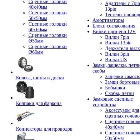
Сцепные головки
Адаптеры с 7pin
40x40мм
13pin
Сцепные головки
Тестеры провод
50x50мм
Амортизаторы
Сцепные головки
Блоки согласования
60x60мм
Вилки прицепа 12V
Сцепные головки
Вилки 7pin
Ø50мм
Вилки 13pin
Сцепные головки
Держатели вил
Ø60мм
Вилки 3pin
Вилки US
Замки, защелки, петл
скобы
Защелки самосв
Колеса, шины и диски
Замки бортовые
Бобышки
Скобы, петли
Замковые сцепные
Колпаки для фаркопа
устройства
Аксессуары для
сцепных голово
Сцепные голов
40x40мм
Коннекторы для проводов
Сцепные голов
50x50мм