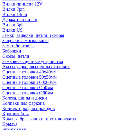
Вилки прицепа 12V
Вилки 7pin
Вилки 13pin
Держатели вилки
Вилки 3pin
Вилки US
Замки, защелки, петли и скобы
Защелки самосвальные
Замки бортовые
Бобышки
Скобы, петли
Замковые сцепные устройства
Аксессуары для сцепных головок
Сцепные головки 40x40мм
Сцепные головки 50x50мм
Сцепные головки 60x60мм
Сцепные головки Ø50мм
Сцепные головки Ø60мм
Колеса, шины и диски
Колпаки для фаркопа
Коннекторы для проводов
Кронштейны
Крылья, брызговики, противооткаты
Крылья
Брызговики