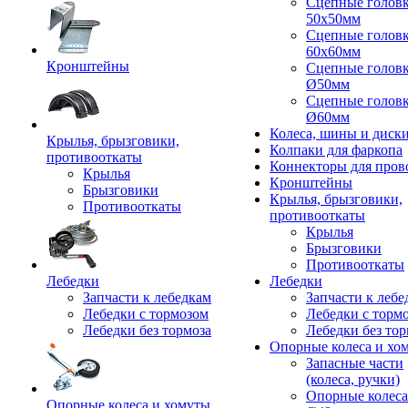
Сцепные голов
50x50мм
Сцепные голов
60x60мм
Кронштейны
Сцепные голов
Ø50мм
Сцепные голов
Ø60мм
Колеса, шины и диск
Крылья, брызговики,
Колпаки для фаркопа
противооткаты
Коннекторы для пров
Крылья
Кронштейны
Брызговики
Крылья, брызговики,
Противооткаты
противооткаты
Крылья
Брызговики
Противооткаты
Лебедки
Лебедки
Запчасти к лебедкам
Запчасти к лебе
Лебедки с тормозом
Лебедки с торм
Лебедки без тормоза
Лебедки без тор
Опорные колеса и хо
Запасные части
(колеса, ручки)
Опорные колеса
Опорные колеса и хомуты