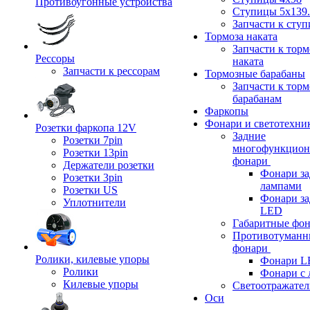
Противоугонные устройства
Ступицы 5x139.
Запчасти к сту
Тормоза наката
Запчасти к тор
Рессоры
наката
Запчасти к рессорам
Тормозные барабаны
Запчасти к тор
барабанам
Фаркопы
Фонари и светотехни
Розетки фаркопа 12V
Задние
Розетки 7pin
многофункцион
Розетки 13pin
фонари
Держатели розетки
Фонари за
Розетки 3pin
лампами
Розетки US
Фонари за
Уплотнители
LED
Габаритные фо
Противотуманн
фонари
Ролики, килевые упоры
Фонари L
Ролики
Фонари с 
Килевые упоры
Светоотражател
Оси