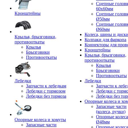
Сцепные голов
60x60мм
Кронштейны
Сцепные голов
Ø50мм
Сцепные голов
Ø60мм
Колеса, шины и диск
Крылья, брызговики,
Колпаки для фаркопа
противооткаты
Коннекторы для пров
Крылья
Кронштейны
Брызговики
Крылья, брызговики,
Противооткаты
противооткаты
Крылья
Брызговики
Противооткаты
Лебедки
Лебедки
Запчасти к лебедкам
Запчасти к лебе
Лебедки с тормозом
Лебедки с торм
Лебедки без тормоза
Лебедки без тор
Опорные колеса и хо
Запасные части
(колеса, ручки)
Опорные колеса
Опорные колеса и хомуты
Ø48мм
Запасные части
Опорные колеса