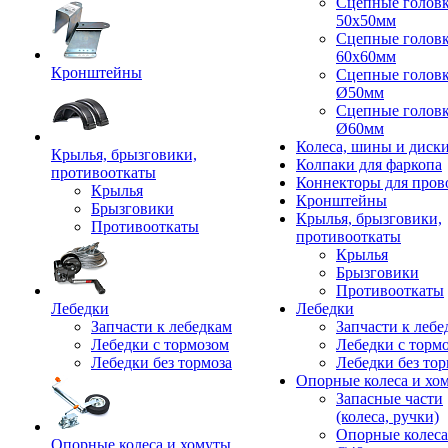
Сцепные голов
50x50мм
Сцепные голов
60x60мм
Кронштейны
Сцепные голов
Ø50мм
Сцепные голов
Ø60мм
Колеса, шины и диск
Крылья, брызговики,
Колпаки для фаркопа
противооткаты
Коннекторы для пров
Крылья
Кронштейны
Брызговики
Крылья, брызговики,
Противооткаты
противооткаты
Крылья
Брызговики
Противооткаты
Лебедки
Лебедки
Запчасти к лебедкам
Запчасти к лебе
Лебедки с тормозом
Лебедки с торм
Лебедки без тормоза
Лебедки без тор
Опорные колеса и хо
Запасные части
(колеса, ручки)
Опорные колеса
Опорные колеса и хомуты