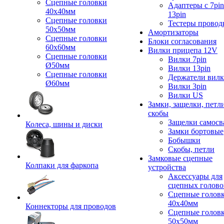
Сцепные головки
Адаптеры с 7pin
40x40мм
13pin
Сцепные головки
Тестеры провод
50x50мм
Амортизаторы
Сцепные головки
Блоки согласования
60x60мм
Вилки прицепа 12V
Сцепные головки
Вилки 7pin
Ø50мм
Вилки 13pin
Сцепные головки
Держатели вил
Ø60мм
Вилки 3pin
Вилки US
Замки, защелки, петл
скобы
Защелки самосв
Колеса, шины и диски
Замки бортовые
Бобышки
Скобы, петли
Замковые сцепные
Колпаки для фаркопа
устройства
Аксессуары для
сцепных голово
Сцепные голов
40x40мм
Коннекторы для проводов
Сцепные голов
50x50мм