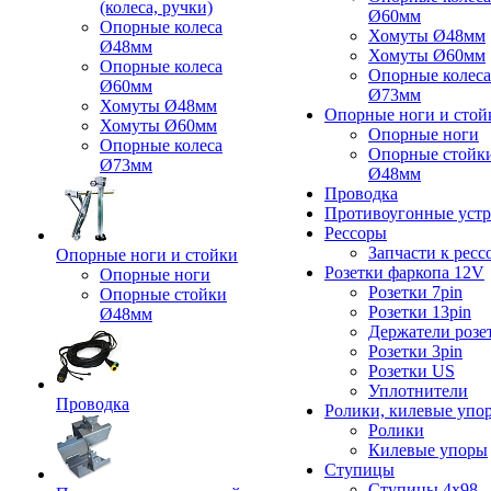
(колеса, ручки)
Ø60мм
Опорные колеса
Хомуты Ø48мм
Ø48мм
Хомуты Ø60мм
Опорные колеса
Опорные колеса
Ø60мм
Ø73мм
Хомуты Ø48мм
Опорные ноги и стой
Хомуты Ø60мм
Опорные ноги
Опорные колеса
Опорные стойк
Ø73мм
Ø48мм
Проводка
Противоугонные устр
Рессоры
Запчасти к ресс
Опорные ноги и стойки
Розетки фаркопа 12V
Опорные ноги
Розетки 7pin
Опорные стойки
Розетки 13pin
Ø48мм
Держатели розе
Розетки 3pin
Розетки US
Уплотнители
Проводка
Ролики, килевые упо
Ролики
Килевые упоры
Ступицы
Ступицы 4x98