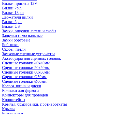
Вилки прицепа 12V
Вилки 7pin
Вилки 13pin
Держатели вилки
Вилки 3pin
Вилки US
Замки, защелки, петли и скобы
Защелки самосвальные
Замки бортовые
Бобышки
Скобы, петли
Замковые сцепные устройства
Аксессуары для сцепных головок
Сцепные головки 40x40мм
Сцепные головки 50x50мм
Сцепные головки 60x60мм
Сцепные головки Ø50мм
Сцепные головки Ø60мм
Колеса, шины и диски
Колпаки для фаркопа
Коннекторы для проводов
Кронштейны
Крылья, брызговики, противооткаты
Крылья
Брызговики