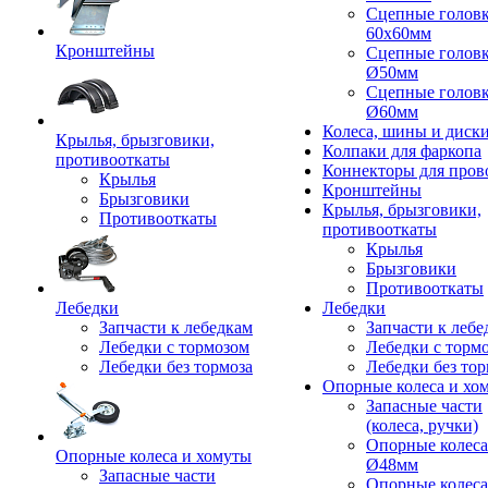
Сцепные голов
60x60мм
Кронштейны
Сцепные голов
Ø50мм
Сцепные голов
Ø60мм
Колеса, шины и диск
Крылья, брызговики,
Колпаки для фаркопа
противооткаты
Коннекторы для пров
Крылья
Кронштейны
Брызговики
Крылья, брызговики,
Противооткаты
противооткаты
Крылья
Брызговики
Противооткаты
Лебедки
Лебедки
Запчасти к лебедкам
Запчасти к лебе
Лебедки с тормозом
Лебедки с торм
Лебедки без тормоза
Лебедки без тор
Опорные колеса и хо
Запасные части
(колеса, ручки)
Опорные колеса
Опорные колеса и хомуты
Ø48мм
Запасные части
Опорные колеса