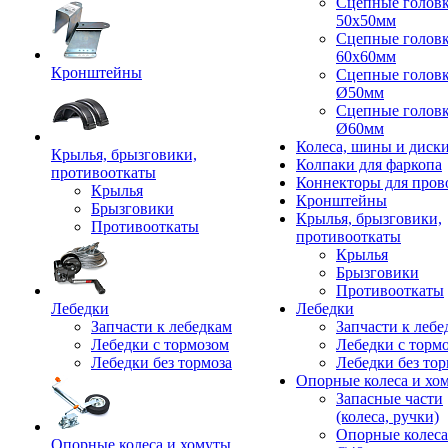
Сцепные голов
50x50мм
Сцепные голов
60x60мм
Кронштейны
Сцепные голов
Ø50мм
Сцепные голов
Ø60мм
Колеса, шины и диск
Крылья, брызговики,
Колпаки для фаркопа
противооткаты
Коннекторы для пров
Крылья
Кронштейны
Брызговики
Крылья, брызговики,
Противооткаты
противооткаты
Крылья
Брызговики
Противооткаты
Лебедки
Лебедки
Запчасти к лебедкам
Запчасти к лебе
Лебедки с тормозом
Лебедки с торм
Лебедки без тормоза
Лебедки без тор
Опорные колеса и хо
Запасные части
(колеса, ручки)
Опорные колеса
Опорные колеса и хомуты