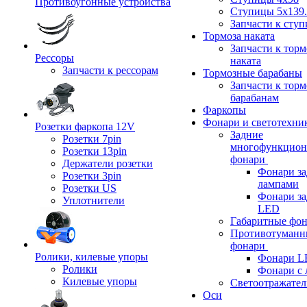
Противоугонные устройства
Ступицы 5x139.
Запчасти к сту
Тормоза наката
Запчасти к тор
Рессоры
наката
Запчасти к рессорам
Тормозные барабаны
Запчасти к тор
барабанам
Фаркопы
Фонари и светотехни
Розетки фаркопа 12V
Задние
Розетки 7pin
многофункцион
Розетки 13pin
фонари
Держатели розетки
Фонари за
Розетки 3pin
лампами
Розетки US
Фонари за
Уплотнители
LED
Габаритные фо
Противотуманн
фонари
Ролики, килевые упоры
Фонари L
Ролики
Фонари с 
Килевые упоры
Светоотражател
Оси