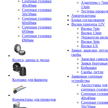
Сцепные головки
Адаптеры с 7pin
40x40мм
13pin
Сцепные головки
Тестеры провод
50x50мм
Амортизаторы
Сцепные головки
Блоки согласования
60x60мм
Вилки прицепа 12V
Сцепные головки
Вилки 7pin
Ø50мм
Вилки 13pin
Сцепные головки
Держатели вил
Ø60мм
Вилки 3pin
Вилки US
Замки, защелки, петл
скобы
Защелки самосв
Колеса, шины и диски
Замки бортовые
Бобышки
Скобы, петли
Замковые сцепные
Колпаки для фаркопа
устройства
Аксессуары для
сцепных голово
Сцепные голов
40x40мм
Коннекторы для проводов
Сцепные голов
50x50мм