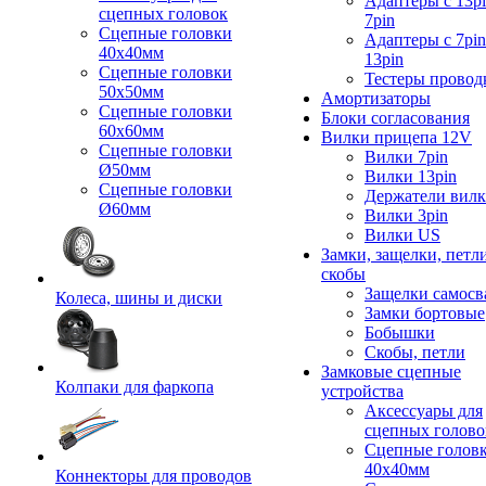
Адаптеры с 13pi
сцепных головок
7pin
Сцепные головки
Адаптеры с 7pin
40x40мм
13pin
Сцепные головки
Тестеры провод
50x50мм
Амортизаторы
Сцепные головки
Блоки согласования
60x60мм
Вилки прицепа 12V
Сцепные головки
Вилки 7pin
Ø50мм
Вилки 13pin
Сцепные головки
Держатели вил
Ø60мм
Вилки 3pin
Вилки US
Замки, защелки, петл
скобы
Защелки самосв
Колеса, шины и диски
Замки бортовые
Бобышки
Скобы, петли
Замковые сцепные
Колпаки для фаркопа
устройства
Аксессуары для
сцепных голово
Сцепные голов
40x40мм
Коннекторы для проводов