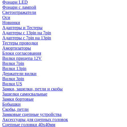
Фонари LED
Фонари с лампой
Светоотражатели
Оси
Новинки
Адаптеры и Тестеры
Адаптеры с 13pin на 7pin
Адаптеры с 7pin на 13pin
Тестеры проводки
Амортизаторы
Блоки согласования
Вилки прицепа 12V
Вилки 7pin
Вилки 13pin
Держатели вилки
Вилки 3pin
Вилки US
Замки, защелки, петли и скобы
Защелки самосвальные
Замки бортовые
Бобышки
Скобы, петли
Замковые сцепные устройства
Аксессуары для сцепных головок
Сцепные головки 40x40мм