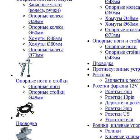
Ø48мм
Запасные части
Опорные колеса
(колеса, ручки)
Ø60мм
Опорные колеса
Хомуты Ø48мм
Ø48мм
Хомуты Ø60мм
Опорные колеса
Опорные колеса
Ø60мм
Ø73мм
Хомуты Ø48мм
Опорные ноги и стой
Хомуты Ø60мм
Опорные ноги
Опорные колеса
Опорные стойк
Ø73мм
Ø48мм
Проводка
Противоугонные устр
Рессоры
Запчасти к ресс
Опорные ноги и стойки
Розетки фаркопа 12V
Опорные ноги
Розетки 7pin
Опорные стойки
Розетки 13pin
Ø48мм
Держатели розе
Розетки 3pin
Розетки US
Уплотнители
Проводка
Ролики, килевые упо
Ролики
Килевые упоры