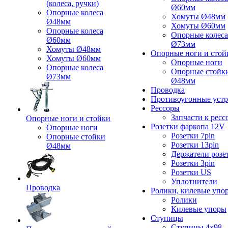
(колеса, ручки)
Ø60мм
Опорные колеса
Хомуты Ø48мм
Ø48мм
Хомуты Ø60мм
Опорные колеса
Опорные колеса
Ø60мм
Ø73мм
Хомуты Ø48мм
Опорные ноги и стой
Хомуты Ø60мм
Опорные ноги
Опорные колеса
Опорные стойк
Ø73мм
Ø48мм
Проводка
Противоугонные устр
Рессоры
Запчасти к ресс
Опорные ноги и стойки
Розетки фаркопа 12V
Опорные ноги
Розетки 7pin
Опорные стойки
Розетки 13pin
Ø48мм
Держатели розе
Розетки 3pin
Розетки US
Уплотнители
Проводка
Ролики, килевые упо
Ролики
Килевые упоры
Ступицы
Ступицы 4x98