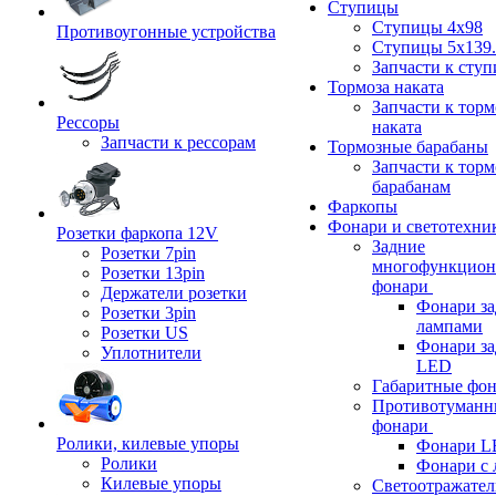
Ступицы
Ступицы 4x98
Противоугонные устройства
Ступицы 5x139.
Запчасти к сту
Тормоза наката
Запчасти к тор
Рессоры
наката
Запчасти к рессорам
Тормозные барабаны
Запчасти к тор
барабанам
Фаркопы
Фонари и светотехни
Розетки фаркопа 12V
Задние
Розетки 7pin
многофункцион
Розетки 13pin
фонари
Держатели розетки
Фонари за
Розетки 3pin
лампами
Розетки US
Фонари за
Уплотнители
LED
Габаритные фо
Противотуманн
фонари
Ролики, килевые упоры
Фонари L
Ролики
Фонари с 
Килевые упоры
Светоотражател