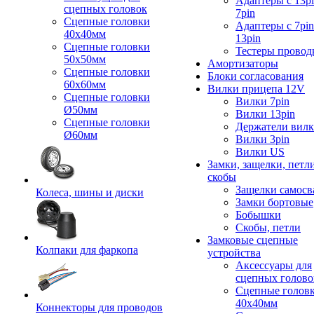
Адаптеры с 13pi
сцепных головок
7pin
Сцепные головки
Адаптеры с 7pin
40x40мм
13pin
Сцепные головки
Тестеры провод
50x50мм
Амортизаторы
Сцепные головки
Блоки согласования
60x60мм
Вилки прицепа 12V
Сцепные головки
Вилки 7pin
Ø50мм
Вилки 13pin
Сцепные головки
Держатели вил
Ø60мм
Вилки 3pin
Вилки US
Замки, защелки, петл
скобы
Защелки самосв
Колеса, шины и диски
Замки бортовые
Бобышки
Скобы, петли
Замковые сцепные
Колпаки для фаркопа
устройства
Аксессуары для
сцепных голово
Сцепные голов
40x40мм
Коннекторы для проводов