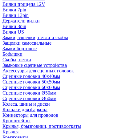
Вилки прицепа 12V
Вилки 7pin
Вилки 13pin
Держатели вилки
Вилки 3pin
Вилки US
Замки, защелки, петли и скобы
Защелки самосвальные
Замки бортовые
Бобышки
Скобы, петли
Замковые сцепные устройства
Аксессуары для сцепных головок
Сцепные головки 40x40мм
Сцепные головки 50x50мм
Сцепные головки 60x60мм
Сцепные головки Ø50мм
Сцепные головки Ø60мм
Колеса, шины и диски
Колпаки для фаркопа
Коннекторы для проводов
Кронштейны
Крылья, брызговики, противооткаты
Крылья
Брызговики