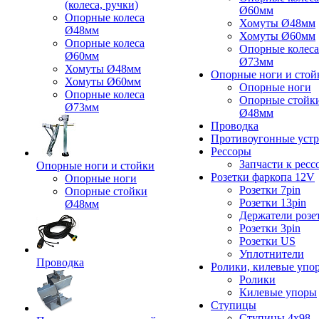
(колеса, ручки)
Ø60мм
Опорные колеса
Хомуты Ø48мм
Ø48мм
Хомуты Ø60мм
Опорные колеса
Опорные колеса
Ø60мм
Ø73мм
Хомуты Ø48мм
Опорные ноги и стой
Хомуты Ø60мм
Опорные ноги
Опорные колеса
Опорные стойк
Ø73мм
Ø48мм
Проводка
Противоугонные устр
Рессоры
Запчасти к ресс
Опорные ноги и стойки
Розетки фаркопа 12V
Опорные ноги
Розетки 7pin
Опорные стойки
Розетки 13pin
Ø48мм
Держатели розе
Розетки 3pin
Розетки US
Уплотнители
Проводка
Ролики, килевые упо
Ролики
Килевые упоры
Ступицы
Ступицы 4x98