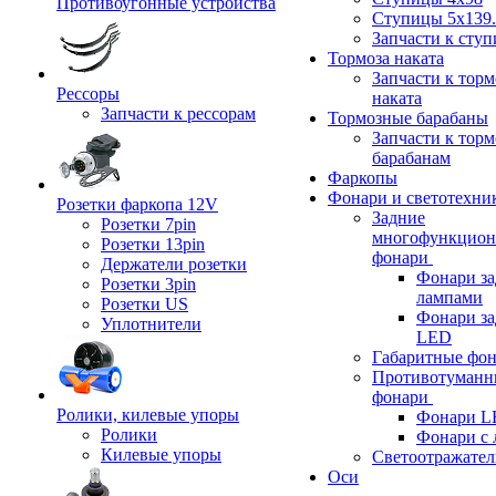
Противоугонные устройства
Ступицы 5x139.
Запчасти к сту
Тормоза наката
Запчасти к тор
Рессоры
наката
Запчасти к рессорам
Тормозные барабаны
Запчасти к тор
барабанам
Фаркопы
Фонари и светотехни
Розетки фаркопа 12V
Задние
Розетки 7pin
многофункцион
Розетки 13pin
фонари
Держатели розетки
Фонари за
Розетки 3pin
лампами
Розетки US
Фонари за
Уплотнители
LED
Габаритные фо
Противотуманн
фонари
Ролики, килевые упоры
Фонари L
Ролики
Фонари с 
Килевые упоры
Светоотражател
Оси