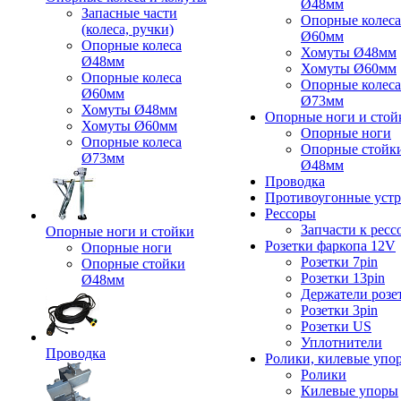
Ø48мм
Запасные части
Опорные колеса
(колеса, ручки)
Ø60мм
Опорные колеса
Хомуты Ø48мм
Ø48мм
Хомуты Ø60мм
Опорные колеса
Опорные колеса
Ø60мм
Ø73мм
Хомуты Ø48мм
Опорные ноги и стой
Хомуты Ø60мм
Опорные ноги
Опорные колеса
Опорные стойк
Ø73мм
Ø48мм
Проводка
Противоугонные устр
Рессоры
Запчасти к ресс
Опорные ноги и стойки
Розетки фаркопа 12V
Опорные ноги
Розетки 7pin
Опорные стойки
Розетки 13pin
Ø48мм
Держатели розе
Розетки 3pin
Розетки US
Уплотнители
Проводка
Ролики, килевые упо
Ролики
Килевые упоры