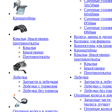
Сцепные голов
50x50мм
Сцепные голов
60x60мм
Кронштейны
Сцепные голов
Ø50мм
Сцепные голов
Ø60мм
Колеса, шины и диск
Крылья, брызговики,
Колпаки для фаркопа
противооткаты
Коннекторы для пров
Крылья
Кронштейны
Брызговики
Крылья, брызговики,
Противооткаты
противооткаты
Крылья
Брызговики
Противооткаты
Лебедки
Лебедки
Запчасти к лебедкам
Запчасти к лебе
Лебедки с тормозом
Лебедки с торм
Лебедки без тормоза
Лебедки без тор
Опорные колеса и хо
Запасные части
(колеса, ручки)
Опорные колеса
Опорные колеса и хомуты