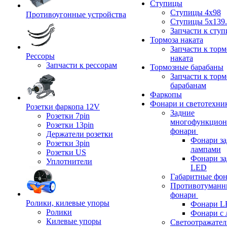
Ступицы
Ступицы 4x98
Противоугонные устройства
Ступицы 5x139.
Запчасти к сту
Тормоза наката
Запчасти к тор
Рессоры
наката
Запчасти к рессорам
Тормозные барабаны
Запчасти к тор
барабанам
Фаркопы
Фонари и светотехни
Розетки фаркопа 12V
Задние
Розетки 7pin
многофункцион
Розетки 13pin
фонари
Держатели розетки
Фонари за
Розетки 3pin
лампами
Розетки US
Фонари за
Уплотнители
LED
Габаритные фо
Противотуманн
фонари
Ролики, килевые упоры
Фонари L
Ролики
Фонари с 
Килевые упоры
Светоотражател