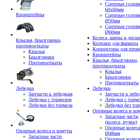
Сцепные голов
60x60мм
Кронштейны
Сцепные голов
Ø50мм
Сцепные голов
Ø60мм
Колеса, шины и диск
Крылья, брызговики,
Колпаки для фаркопа
противооткаты
Коннекторы для пров
Крылья
Кронштейны
Брызговики
Крылья, брызговики,
Противооткаты
противооткаты
Крылья
Брызговики
Противооткаты
Лебедки
Лебедки
Запчасти к лебедкам
Запчасти к лебе
Лебедки с тормозом
Лебедки с торм
Лебедки без тормоза
Лебедки без тор
Опорные колеса и хо
Запасные части
(колеса, ручки)
Опорные колеса
Опорные колеса и хомуты
Ø48мм
Запасные части
Опорные колеса