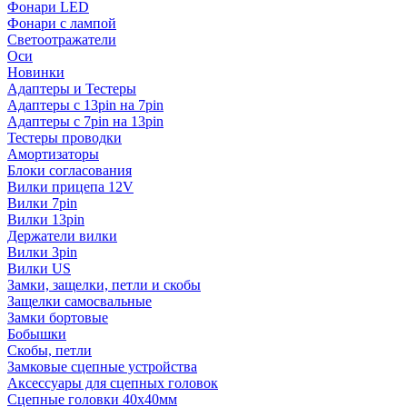
Фонари LED
Фонари с лампой
Светоотражатели
Оси
Новинки
Адаптеры и Тестеры
Адаптеры с 13pin на 7pin
Адаптеры с 7pin на 13pin
Тестеры проводки
Амортизаторы
Блоки согласования
Вилки прицепа 12V
Вилки 7pin
Вилки 13pin
Держатели вилки
Вилки 3pin
Вилки US
Замки, защелки, петли и скобы
Защелки самосвальные
Замки бортовые
Бобышки
Скобы, петли
Замковые сцепные устройства
Аксессуары для сцепных головок
Сцепные головки 40x40мм