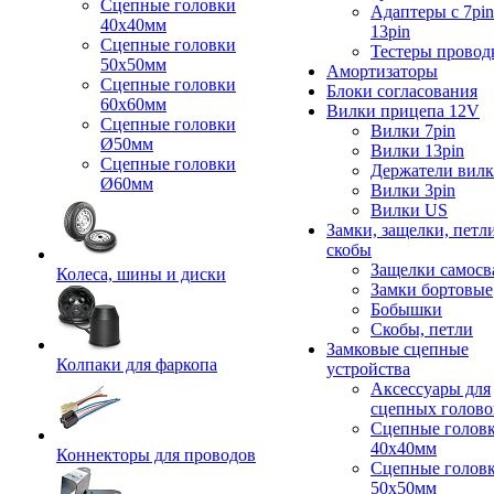
Сцепные головки
Адаптеры с 7pin
40x40мм
13pin
Сцепные головки
Тестеры провод
50x50мм
Амортизаторы
Сцепные головки
Блоки согласования
60x60мм
Вилки прицепа 12V
Сцепные головки
Вилки 7pin
Ø50мм
Вилки 13pin
Сцепные головки
Держатели вил
Ø60мм
Вилки 3pin
Вилки US
Замки, защелки, петл
скобы
Защелки самосв
Колеса, шины и диски
Замки бортовые
Бобышки
Скобы, петли
Замковые сцепные
Колпаки для фаркопа
устройства
Аксессуары для
сцепных голово
Сцепные голов
40x40мм
Коннекторы для проводов
Сцепные голов
50x50мм