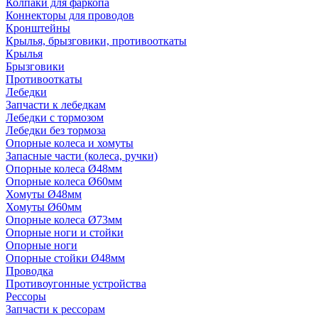
Колпаки для фаркопа
Коннекторы для проводов
Кронштейны
Крылья, брызговики, противооткаты
Крылья
Брызговики
Противооткаты
Лебедки
Запчасти к лебедкам
Лебедки с тормозом
Лебедки без тормоза
Опорные колеса и хомуты
Запасные части (колеса, ручки)
Опорные колеса Ø48мм
Опорные колеса Ø60мм
Хомуты Ø48мм
Хомуты Ø60мм
Опорные колеса Ø73мм
Опорные ноги и стойки
Опорные ноги
Опорные стойки Ø48мм
Проводка
Противоугонные устройства
Рессоры
Запчасти к рессорам