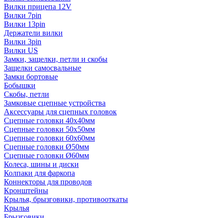
Вилки прицепа 12V
Вилки 7pin
Вилки 13pin
Держатели вилки
Вилки 3pin
Вилки US
Замки, защелки, петли и скобы
Защелки самосвальные
Замки бортовые
Бобышки
Скобы, петли
Замковые сцепные устройства
Аксессуары для сцепных головок
Сцепные головки 40x40мм
Сцепные головки 50x50мм
Сцепные головки 60x60мм
Сцепные головки Ø50мм
Сцепные головки Ø60мм
Колеса, шины и диски
Колпаки для фаркопа
Коннекторы для проводов
Кронштейны
Крылья, брызговики, противооткаты
Крылья
Брызговики