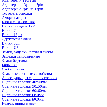
Адаптеры и Тестеры
Адаптеры с 13pin на 7pin
Адаптеры с 7pin на 13pin
Тестеры проводки
Амортизаторы
Блоки согласования
Вилки прицепа 12V
Вилки 7pin
Вилки 13pin
Держатели вилки
Вилки 3pin
Вилки US
Замки, защелки, петли и скобы
Защелки самосвальные
Замки бортовые
Бобышки
Скобы, петли
Замковые сцепные устройства
Аксессуары для сцепных головок
Сцепные головки 40x40мм
Сцепные головки 50x50мм
Сцепные головки 60x60мм
Сцепные головки Ø50мм
Сцепные головки Ø60мм
Колеса, шины и диски