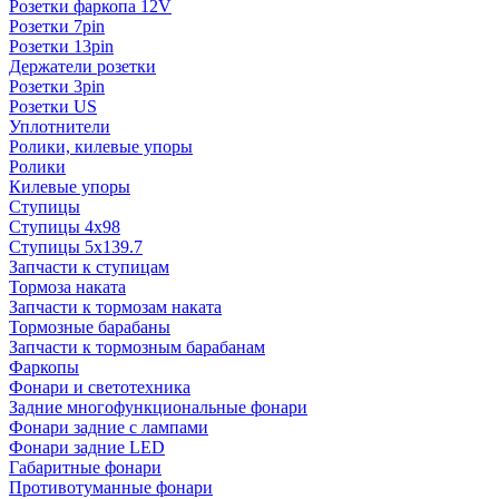
Розетки фаркопа 12V
Розетки 7pin
Розетки 13pin
Держатели розетки
Розетки 3pin
Розетки US
Уплотнители
Ролики, килевые упоры
Ролики
Килевые упоры
Ступицы
Ступицы 4x98
Ступицы 5x139.7
Запчасти к ступицам
Тормоза наката
Запчасти к тормозам наката
Тормозные барабаны
Запчасти к тормозным барабанам
Фаркопы
Фонари и светотехника
Задние многофункциональные фонари
Фонари задние с лампами
Фонари задние LED
Габаритные фонари
Противотуманные фонари