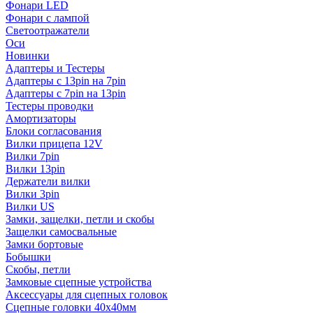
Фонари LED
Фонари с лампой
Светоотражатели
Оси
Новинки
Адаптеры и Тестеры
Адаптеры с 13pin на 7pin
Адаптеры с 7pin на 13pin
Тестеры проводки
Амортизаторы
Блоки согласования
Вилки прицепа 12V
Вилки 7pin
Вилки 13pin
Держатели вилки
Вилки 3pin
Вилки US
Замки, защелки, петли и скобы
Защелки самосвальные
Замки бортовые
Бобышки
Скобы, петли
Замковые сцепные устройства
Аксессуары для сцепных головок
Сцепные головки 40x40мм