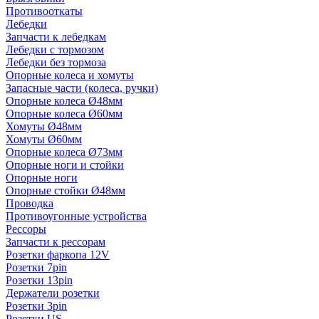
Противооткаты
Лебедки
Запчасти к лебедкам
Лебедки с тормозом
Лебедки без тормоза
Опорные колеса и хомуты
Запасные части (колеса, ручки)
Опорные колеса Ø48мм
Опорные колеса Ø60мм
Хомуты Ø48мм
Хомуты Ø60мм
Опорные колеса Ø73мм
Опорные ноги и стойки
Опорные ноги
Опорные стойки Ø48мм
Проводка
Противоугонные устройства
Рессоры
Запчасти к рессорам
Розетки фаркопа 12V
Розетки 7pin
Розетки 13pin
Держатели розетки
Розетки 3pin
Розетки US