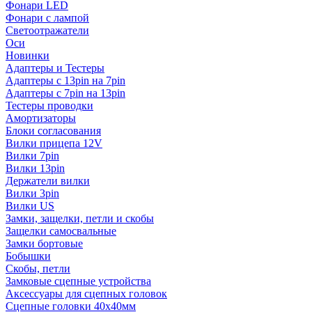
Фонари LED
Фонари с лампой
Светоотражатели
Оси
Новинки
Адаптеры и Тестеры
Адаптеры с 13pin на 7pin
Адаптеры с 7pin на 13pin
Тестеры проводки
Амортизаторы
Блоки согласования
Вилки прицепа 12V
Вилки 7pin
Вилки 13pin
Держатели вилки
Вилки 3pin
Вилки US
Замки, защелки, петли и скобы
Защелки самосвальные
Замки бортовые
Бобышки
Скобы, петли
Замковые сцепные устройства
Аксессуары для сцепных головок
Сцепные головки 40x40мм