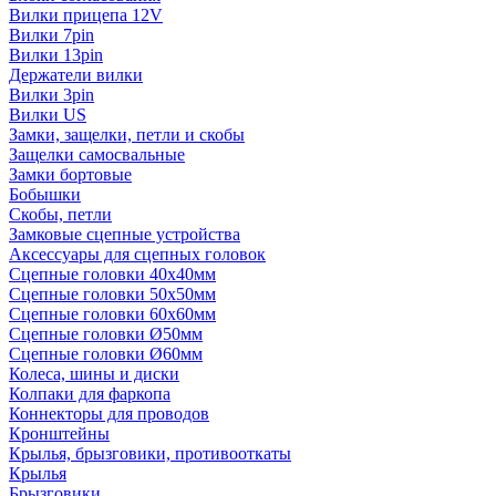
Вилки прицепа 12V
Вилки 7pin
Вилки 13pin
Держатели вилки
Вилки 3pin
Вилки US
Замки, защелки, петли и скобы
Защелки самосвальные
Замки бортовые
Бобышки
Скобы, петли
Замковые сцепные устройства
Аксессуары для сцепных головок
Сцепные головки 40x40мм
Сцепные головки 50x50мм
Сцепные головки 60x60мм
Сцепные головки Ø50мм
Сцепные головки Ø60мм
Колеса, шины и диски
Колпаки для фаркопа
Коннекторы для проводов
Кронштейны
Крылья, брызговики, противооткаты
Крылья
Брызговики