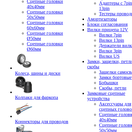
Сцепные головки
Адаптеры с 7pin
40x40мм
13pin
Сцепные головки
Тестеры провод
50x50мм
Амортизаторы
Сцепные головки
Блоки согласования
60x60мм
Вилки прицепа 12V
Сцепные головки
Вилки 7pin
Ø50мм
Вилки 13pin
Сцепные головки
Держатели вил
Ø60мм
Вилки 3pin
Вилки US
Замки, защелки, петл
скобы
Защелки самосв
Колеса, шины и диски
Замки бортовые
Бобышки
Скобы, петли
Замковые сцепные
Колпаки для фаркопа
устройства
Аксессуары для
сцепных голово
Сцепные голов
40x40мм
Коннекторы для проводов
Сцепные голов
50x50мм