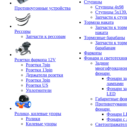
Ступицы
Ступицы 4x98
Противоугонные устройства
Ступицы 5x139.
Запчасти к сту
Тормоза наката
Запчасти к тор
Рессоры
наката
Запчасти к рессорам
Тормозные барабаны
Запчасти к тор
барабанам
Фаркопы
Фонари и светотехни
Розетки фаркопа 12V
Задние
Розетки 7pin
многофункцион
Розетки 13pin
фонари
Держатели розетки
Фонари за
Розетки 3pin
лампами
Розетки US
Фонари за
Уплотнители
LED
Габаритные фо
Противотуманн
фонари
Ролики, килевые упоры
Фонари L
Ролики
Фонари с 
Килевые упоры
Светоотражател