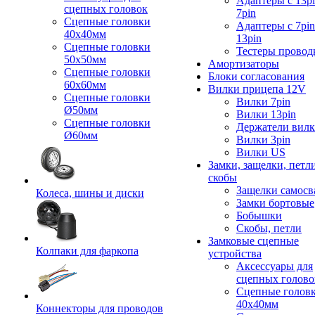
Адаптеры с 13pi
сцепных головок
7pin
Сцепные головки
Адаптеры с 7pin
40x40мм
13pin
Сцепные головки
Тестеры провод
50x50мм
Амортизаторы
Сцепные головки
Блоки согласования
60x60мм
Вилки прицепа 12V
Сцепные головки
Вилки 7pin
Ø50мм
Вилки 13pin
Сцепные головки
Держатели вил
Ø60мм
Вилки 3pin
Вилки US
Замки, защелки, петл
скобы
Защелки самосв
Колеса, шины и диски
Замки бортовые
Бобышки
Скобы, петли
Замковые сцепные
Колпаки для фаркопа
устройства
Аксессуары для
сцепных голово
Сцепные голов
40x40мм
Коннекторы для проводов