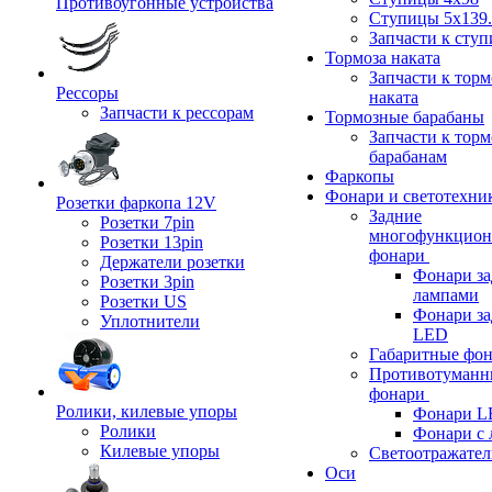
Противоугонные устройства
Ступицы 5x139.
Запчасти к сту
Тормоза наката
Запчасти к тор
Рессоры
наката
Запчасти к рессорам
Тормозные барабаны
Запчасти к тор
барабанам
Фаркопы
Фонари и светотехни
Розетки фаркопа 12V
Задние
Розетки 7pin
многофункцион
Розетки 13pin
фонари
Держатели розетки
Фонари за
Розетки 3pin
лампами
Розетки US
Фонари за
Уплотнители
LED
Габаритные фо
Противотуманн
фонари
Ролики, килевые упоры
Фонари L
Ролики
Фонари с 
Килевые упоры
Светоотражател
Оси