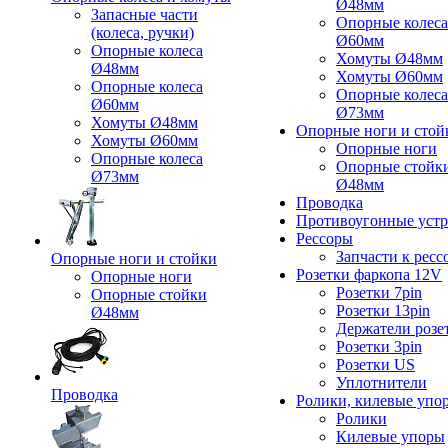
Ø48мм
Запасные части
Опорные колеса
(колеса, ручки)
Ø60мм
Опорные колеса
Хомуты Ø48мм
Ø48мм
Хомуты Ø60мм
Опорные колеса
Опорные колеса
Ø60мм
Ø73мм
Хомуты Ø48мм
Опорные ноги и стой
Хомуты Ø60мм
Опорные ноги
Опорные колеса
Опорные стойк
Ø73мм
Ø48мм
Проводка
Противоугонные устр
Рессоры
Запчасти к ресс
Опорные ноги и стойки
Розетки фаркопа 12V
Опорные ноги
Розетки 7pin
Опорные стойки
Розетки 13pin
Ø48мм
Держатели розе
Розетки 3pin
Розетки US
Уплотнители
Проводка
Ролики, килевые упо
Ролики
Килевые упоры