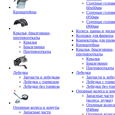
Сцепные голов
60x60мм
Кронштейны
Сцепные голов
Ø50мм
Сцепные голов
Ø60мм
Колеса, шины и диск
Крылья, брызговики,
Колпаки для фаркопа
противооткаты
Коннекторы для пров
Крылья
Кронштейны
Брызговики
Крылья, брызговики,
Противооткаты
противооткаты
Крылья
Брызговики
Противооткаты
Лебедки
Лебедки
Запчасти к лебедкам
Запчасти к лебе
Лебедки с тормозом
Лебедки с торм
Лебедки без тормоза
Лебедки без тор
Опорные колеса и хо
Запасные части
(колеса, ручки)
Опорные колеса
Опорные колеса и хомуты
Ø48мм
Запасные части
Опорные колеса