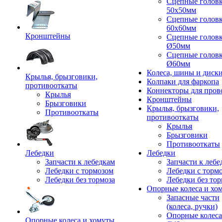
Сцепные голов
50x50мм
Сцепные голов
60x60мм
Кронштейны
Сцепные голов
Ø50мм
Сцепные голов
Ø60мм
Колеса, шины и диск
Крылья, брызговики,
Колпаки для фаркопа
противооткаты
Коннекторы для пров
Крылья
Кронштейны
Брызговики
Крылья, брызговики,
Противооткаты
противооткаты
Крылья
Брызговики
Противооткаты
Лебедки
Лебедки
Запчасти к лебедкам
Запчасти к лебе
Лебедки с тормозом
Лебедки с торм
Лебедки без тормоза
Лебедки без тор
Опорные колеса и хо
Запасные части
(колеса, ручки)
Опорные колеса
Опорные колеса и хомуты