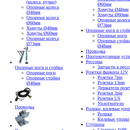
(колеса, ручки)
Ø60мм
Опорные колеса
Хомуты Ø48мм
Ø48мм
Хомуты Ø60мм
Опорные колеса
Опорные колеса
Ø60мм
Ø73мм
Хомуты Ø48мм
Опорные ноги и стой
Хомуты Ø60мм
Опорные ноги
Опорные колеса
Опорные стойк
Ø73мм
Ø48мм
Проводка
Противоугонные устр
Рессоры
Запчасти к ресс
Опорные ноги и стойки
Розетки фаркопа 12V
Опорные ноги
Розетки 7pin
Опорные стойки
Розетки 13pin
Ø48мм
Держатели розе
Розетки 3pin
Розетки US
Уплотнители
Проводка
Ролики, килевые упо
Ролики
Килевые упоры
Ступицы
Ступицы 4x98