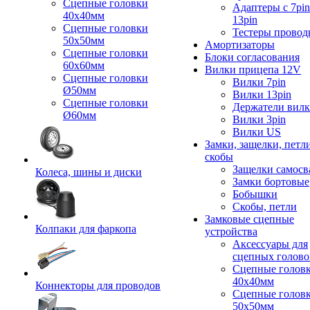
Сцепные головки
Адаптеры с 7pin
40x40мм
13pin
Сцепные головки
Тестеры провод
50x50мм
Амортизаторы
Сцепные головки
Блоки согласования
60x60мм
Вилки прицепа 12V
Сцепные головки
Вилки 7pin
Ø50мм
Вилки 13pin
Сцепные головки
Держатели вил
Ø60мм
Вилки 3pin
Вилки US
Замки, защелки, петл
скобы
Защелки самосв
Колеса, шины и диски
Замки бортовые
Бобышки
Скобы, петли
Замковые сцепные
Колпаки для фаркопа
устройства
Аксессуары для
сцепных голово
Сцепные голов
40x40мм
Коннекторы для проводов
Сцепные голов
50x50мм