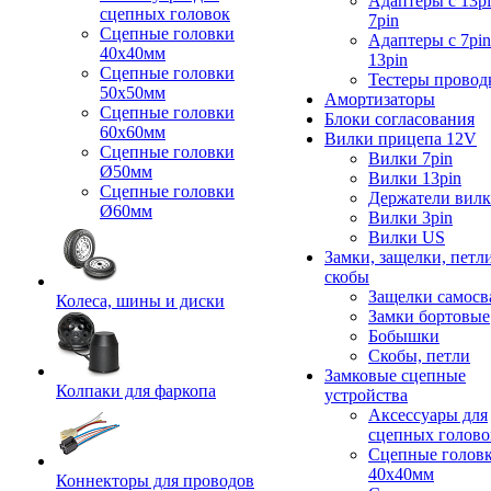
Адаптеры с 13pi
сцепных головок
7pin
Сцепные головки
Адаптеры с 7pin
40x40мм
13pin
Сцепные головки
Тестеры провод
50x50мм
Амортизаторы
Сцепные головки
Блоки согласования
60x60мм
Вилки прицепа 12V
Сцепные головки
Вилки 7pin
Ø50мм
Вилки 13pin
Сцепные головки
Держатели вил
Ø60мм
Вилки 3pin
Вилки US
Замки, защелки, петл
скобы
Защелки самосв
Колеса, шины и диски
Замки бортовые
Бобышки
Скобы, петли
Замковые сцепные
Колпаки для фаркопа
устройства
Аксессуары для
сцепных голово
Сцепные голов
40x40мм
Коннекторы для проводов