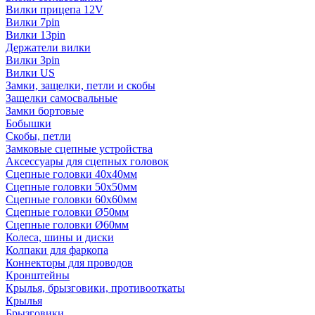
Вилки прицепа 12V
Вилки 7pin
Вилки 13pin
Держатели вилки
Вилки 3pin
Вилки US
Замки, защелки, петли и скобы
Защелки самосвальные
Замки бортовые
Бобышки
Скобы, петли
Замковые сцепные устройства
Аксессуары для сцепных головок
Сцепные головки 40x40мм
Сцепные головки 50x50мм
Сцепные головки 60x60мм
Сцепные головки Ø50мм
Сцепные головки Ø60мм
Колеса, шины и диски
Колпаки для фаркопа
Коннекторы для проводов
Кронштейны
Крылья, брызговики, противооткаты
Крылья
Брызговики