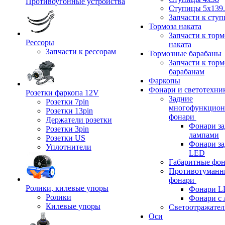
Противоугонные устройства
Ступицы 5x139.
Запчасти к сту
Тормоза наката
Запчасти к тор
Рессоры
наката
Запчасти к рессорам
Тормозные барабаны
Запчасти к тор
барабанам
Фаркопы
Фонари и светотехни
Розетки фаркопа 12V
Задние
Розетки 7pin
многофункцион
Розетки 13pin
фонари
Держатели розетки
Фонари за
Розетки 3pin
лампами
Розетки US
Фонари за
Уплотнители
LED
Габаритные фо
Противотуманн
фонари
Ролики, килевые упоры
Фонари L
Ролики
Фонари с 
Килевые упоры
Светоотражател
Оси