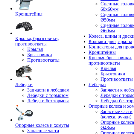
Сцепные голов
60x60мм
Кронштейны
Сцепные голов
Ø50мм
Сцепные голов
Ø60мм
Колеса, шины и диск
Крылья, брызговики,
Колпаки для фаркопа
противооткаты
Коннекторы для пров
Крылья
Кронштейны
Брызговики
Крылья, брызговики,
Противооткаты
противооткаты
Крылья
Брызговики
Противооткаты
Лебедки
Лебедки
Запчасти к лебедкам
Запчасти к лебе
Лебедки с тормозом
Лебедки с торм
Лебедки без тормоза
Лебедки без тор
Опорные колеса и хо
Запасные части
(колеса, ручки)
Опорные колеса
Опорные колеса и хомуты
Ø48мм
Запасные части
Опорные колеса