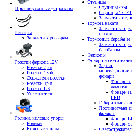
Ступицы
Ступицы 4x98
Противоугонные устройства
Ступицы 5x139.
Запчасти к сту
Тормоза наката
Запчасти к тор
Рессоры
наката
Запчасти к рессорам
Тормозные барабаны
Запчасти к тор
барабанам
Фаркопы
Фонари и светотехни
Розетки фаркопа 12V
Задние
Розетки 7pin
многофункцион
Розетки 13pin
фонари
Держатели розетки
Фонари за
Розетки 3pin
лампами
Розетки US
Фонари за
Уплотнители
LED
Габаритные фо
Противотуманн
фонари
Ролики, килевые упоры
Фонари L
Ролики
Фонари с 
Килевые упоры
Светоотражател