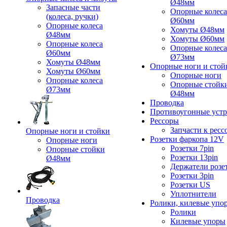
Ø48мм
Запасные части
Опорные колеса
(колеса, ручки)
Ø60мм
Опорные колеса
Хомуты Ø48мм
Ø48мм
Хомуты Ø60мм
Опорные колеса
Опорные колеса
Ø60мм
Ø73мм
Хомуты Ø48мм
Опорные ноги и стой
Хомуты Ø60мм
Опорные ноги
Опорные колеса
Опорные стойк
Ø73мм
Ø48мм
Проводка
Противоугонные устр
Рессоры
Запчасти к ресс
Опорные ноги и стойки
Розетки фаркопа 12V
Опорные ноги
Розетки 7pin
Опорные стойки
Розетки 13pin
Ø48мм
Держатели розе
Розетки 3pin
Розетки US
Уплотнители
Проводка
Ролики, килевые упо
Ролики
Килевые упоры