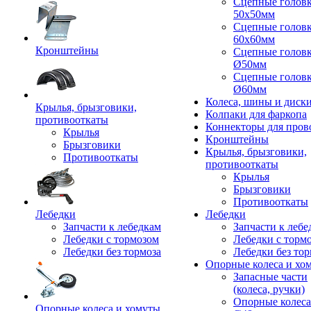
Сцепные голов
50x50мм
Сцепные голов
60x60мм
Кронштейны
Сцепные голов
Ø50мм
Сцепные голов
Ø60мм
Колеса, шины и диск
Крылья, брызговики,
Колпаки для фаркопа
противооткаты
Коннекторы для пров
Крылья
Кронштейны
Брызговики
Крылья, брызговики,
Противооткаты
противооткаты
Крылья
Брызговики
Противооткаты
Лебедки
Лебедки
Запчасти к лебедкам
Запчасти к лебе
Лебедки с тормозом
Лебедки с торм
Лебедки без тормоза
Лебедки без тор
Опорные колеса и хо
Запасные части
(колеса, ручки)
Опорные колеса
Опорные колеса и хомуты