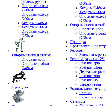
(колеса, ручки)
Ø60мм
Опорные колеса
Хомуты Ø48мм
Ø48мм
Хомуты Ø60мм
Опорные колеса
Опорные колеса
Ø60мм
Ø73мм
Хомуты Ø48мм
Опорные ноги и стой
Хомуты Ø60мм
Опорные ноги
Опорные колеса
Опорные стойк
Ø73мм
Ø48мм
Проводка
Противоугонные устр
Рессоры
Запчасти к ресс
Опорные ноги и стойки
Розетки фаркопа 12V
Опорные ноги
Розетки 7pin
Опорные стойки
Розетки 13pin
Ø48мм
Держатели розе
Розетки 3pin
Розетки US
Уплотнители
Проводка
Ролики, килевые упо
Ролики
Килевые упоры
Ступицы
Ступицы 4x98