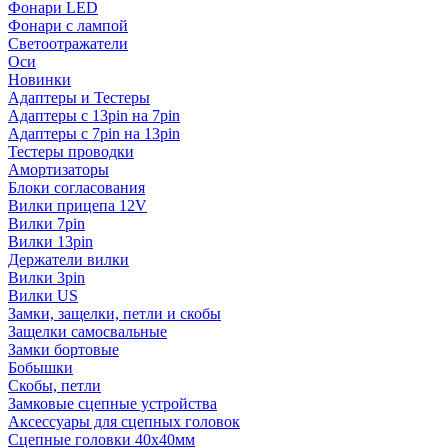
Фонари LED
Фонари с лампой
Светоотражатели
Оси
Новинки
Адаптеры и Тестеры
Адаптеры с 13pin на 7pin
Адаптеры с 7pin на 13pin
Тестеры проводки
Амортизаторы
Блоки согласования
Вилки прицепа 12V
Вилки 7pin
Вилки 13pin
Держатели вилки
Вилки 3pin
Вилки US
Замки, защелки, петли и скобы
Защелки самосвальные
Замки бортовые
Бобышки
Скобы, петли
Замковые сцепные устройства
Аксессуары для сцепных головок
Сцепные головки 40x40мм