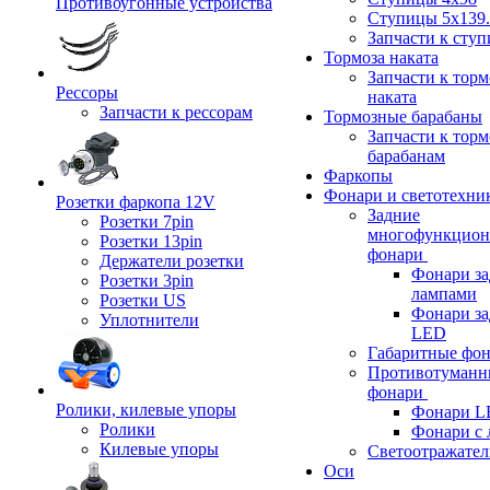
Противоугонные устройства
Ступицы 5x139.
Запчасти к сту
Тормоза наката
Запчасти к тор
Рессоры
наката
Запчасти к рессорам
Тормозные барабаны
Запчасти к тор
барабанам
Фаркопы
Фонари и светотехни
Розетки фаркопа 12V
Задние
Розетки 7pin
многофункцион
Розетки 13pin
фонари
Держатели розетки
Фонари за
Розетки 3pin
лампами
Розетки US
Фонари за
Уплотнители
LED
Габаритные фо
Противотуманн
фонари
Ролики, килевые упоры
Фонари L
Ролики
Фонари с 
Килевые упоры
Светоотражател
Оси