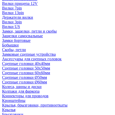
Вилки прицепа 12V
Вилки 7pin
Вилки 13pin
Держатели вилки
Вилки 3pin
Вилки US
Замки, защелки, петли и скобы
Защелки самосвальные
Замки бортовые
Бобышки
Скобы, петли
Замковые сцепные устройства
Аксессуары для сцепных головок
Сцепные головки 40x40мм
Сцепные головки 50x50мм
Сцепные головки 60x60мм
Сцепные головки Ø50мм
Сцепные головки Ø60мм
Колеса, шины и диски
Колпаки для фаркопа
Коннекторы для проводов
Кронштейны
Крылья, брызговики, противооткаты
Крылья
Брызговики