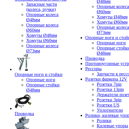
Ø48мм
Запасные части
Опорные колеса
(колеса, ручки)
Ø60мм
Опорные колеса
Хомуты Ø48мм
Ø48мм
Хомуты Ø60мм
Опорные колеса
Опорные колеса
Ø60мм
Ø73мм
Хомуты Ø48мм
Опорные ноги и стой
Хомуты Ø60мм
Опорные ноги
Опорные колеса
Опорные стойк
Ø73мм
Ø48мм
Проводка
Противоугонные устр
Рессоры
Запчасти к ресс
Опорные ноги и стойки
Розетки фаркопа 12V
Опорные ноги
Розетки 7pin
Опорные стойки
Розетки 13pin
Ø48мм
Держатели розе
Розетки 3pin
Розетки US
Уплотнители
Проводка
Ролики, килевые упо
Ролики
Килевые упоры