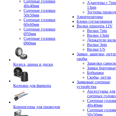
Сцепные головки
Адаптеры с 7pin
40x40мм
13pin
Сцепные головки
Тестеры провод
50x50мм
Амортизаторы
Сцепные головки
Блоки согласования
60x60мм
Вилки прицепа 12V
Сцепные головки
Вилки 7pin
Ø50мм
Вилки 13pin
Сцепные головки
Держатели вил
Ø60мм
Вилки 3pin
Вилки US
Замки, защелки, петл
скобы
Защелки самосв
Колеса, шины и диски
Замки бортовые
Бобышки
Скобы, петли
Замковые сцепные
Колпаки для фаркопа
устройства
Аксессуары для
сцепных голово
Сцепные голов
40x40мм
Коннекторы для проводов
Сцепные голов
50x50мм