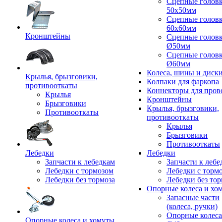
Сцепные голов
50x50мм
Сцепные голов
60x60мм
Кронштейны
Сцепные голов
Ø50мм
Сцепные голов
Ø60мм
Колеса, шины и диск
Крылья, брызговики,
Колпаки для фаркопа
противооткаты
Коннекторы для пров
Крылья
Кронштейны
Брызговики
Крылья, брызговики,
Противооткаты
противооткаты
Крылья
Брызговики
Противооткаты
Лебедки
Лебедки
Запчасти к лебедкам
Запчасти к лебе
Лебедки с тормозом
Лебедки с торм
Лебедки без тормоза
Лебедки без тор
Опорные колеса и хо
Запасные части
(колеса, ручки)
Опорные колеса
Опорные колеса и хомуты