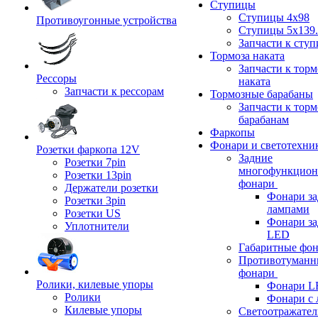
Ступицы
Ступицы 4x98
Противоугонные устройства
Ступицы 5x139.
Запчасти к сту
Тормоза наката
Запчасти к тор
Рессоры
наката
Запчасти к рессорам
Тормозные барабаны
Запчасти к тор
барабанам
Фаркопы
Фонари и светотехни
Розетки фаркопа 12V
Задние
Розетки 7pin
многофункцион
Розетки 13pin
фонари
Держатели розетки
Фонари за
Розетки 3pin
лампами
Розетки US
Фонари за
Уплотнители
LED
Габаритные фо
Противотуманн
фонари
Ролики, килевые упоры
Фонари L
Ролики
Фонари с 
Килевые упоры
Светоотражател