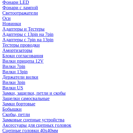
Фонари LED
Фонари с лампой
Светоотражатели
Оси
Новинки
Адаптеры и Тестеры
Адаптеры с 13pin на 7pin
Адаптеры с 7pin на 13pin
Тестеры проводки
Амортизаторы
Блоки согласования
Вилки прицепа 12V
Вилки 7pin
Вилки 13pin
Держатели вилки
Вилки 3pin
Вилки US
Замки, защелки, петли и скобы
Защелки самосвальные
Замки бортовые
Бобышки
Скобы, петли
Замковые сцепные устройства
Аксессуары для сцепных головок
Сцепные головки 40x40мм