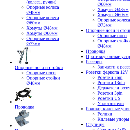
(колеса, ручки)
Ø60мм
Опорные колеса
Хомуты Ø48мм
Ø48мм
Хомуты Ø60мм
Опорные колеса
Опорные колеса
Ø60мм
Ø73мм
Хомуты Ø48мм
Опорные ноги и стой
Хомуты Ø60мм
Опорные ноги
Опорные колеса
Опорные стойк
Ø73мм
Ø48мм
Проводка
Противоугонные устр
Рессоры
Запчасти к ресс
Опорные ноги и стойки
Розетки фаркопа 12V
Опорные ноги
Розетки 7pin
Опорные стойки
Розетки 13pin
Ø48мм
Держатели розе
Розетки 3pin
Розетки US
Уплотнители
Проводка
Ролики, килевые упо
Ролики
Килевые упоры
Ступицы
Ступицы 4x98