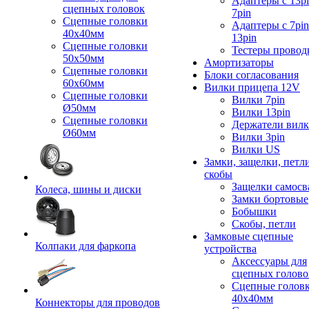
Адаптеры с 13pi
сцепных головок
7pin
Сцепные головки
Адаптеры с 7pin
40x40мм
13pin
Сцепные головки
Тестеры провод
50x50мм
Амортизаторы
Сцепные головки
Блоки согласования
60x60мм
Вилки прицепа 12V
Сцепные головки
Вилки 7pin
Ø50мм
Вилки 13pin
Сцепные головки
Держатели вил
Ø60мм
Вилки 3pin
Вилки US
Замки, защелки, петл
скобы
Защелки самосв
Колеса, шины и диски
Замки бортовые
Бобышки
Скобы, петли
Замковые сцепные
Колпаки для фаркопа
устройства
Аксессуары для
сцепных голово
Сцепные голов
40x40мм
Коннекторы для проводов