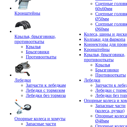
Сцепные голов
60x60мм
Кронштейны
Сцепные голов
Ø50мм
Сцепные голов
Ø60мм
Колеса, шины и диск
Крылья, брызговики,
Колпаки для фаркопа
противооткаты
Коннекторы для пров
Крылья
Кронштейны
Брызговики
Крылья, брызговики,
Противооткаты
противооткаты
Крылья
Брызговики
Противооткаты
Лебедки
Лебедки
Запчасти к лебедкам
Запчасти к лебе
Лебедки с тормозом
Лебедки с торм
Лебедки без тормоза
Лебедки без тор
Опорные колеса и хо
Запасные части
(колеса, ручки)
Опорные колеса
Опорные колеса и хомуты
Ø48мм
Запасные части
Опорные колеса