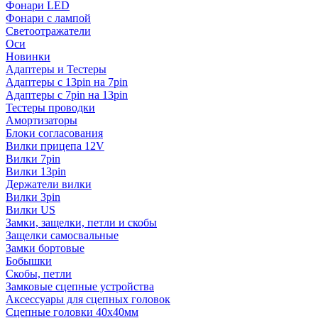
Фонари LED
Фонари с лампой
Светоотражатели
Оси
Новинки
Адаптеры и Тестеры
Адаптеры с 13pin на 7pin
Адаптеры с 7pin на 13pin
Тестеры проводки
Амортизаторы
Блоки согласования
Вилки прицепа 12V
Вилки 7pin
Вилки 13pin
Держатели вилки
Вилки 3pin
Вилки US
Замки, защелки, петли и скобы
Защелки самосвальные
Замки бортовые
Бобышки
Скобы, петли
Замковые сцепные устройства
Аксессуары для сцепных головок
Сцепные головки 40x40мм