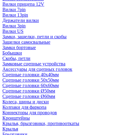
Вилки прицепа 12V
Вилки 7pin
Вилки 13pin
Держатели вилки
Вилки 3pin
Вилки US
Замки, защелки, петли и скобы
Защелки самосвальные
Замки бортовые
Бобышки
Скобы, петли
Замковые сцепные устройства
Аксессуары для сцепных головок
Сцепные головки 40x40мм
Сцепные головки 50x50мм
Сцепные головки 60x60мм
Сцепные головки Ø50мм
Сцепные головки Ø60мм
Колеса, шины и диски
Колпаки для фаркопа
Коннекторы для проводов
Кронштейны
Крылья, брызговики, противооткаты
Крылья
Брызговики