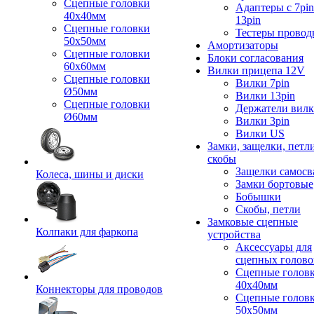
Сцепные головки
Адаптеры с 7pin
40x40мм
13pin
Сцепные головки
Тестеры провод
50x50мм
Амортизаторы
Сцепные головки
Блоки согласования
60x60мм
Вилки прицепа 12V
Сцепные головки
Вилки 7pin
Ø50мм
Вилки 13pin
Сцепные головки
Держатели вил
Ø60мм
Вилки 3pin
Вилки US
Замки, защелки, петл
скобы
Защелки самосв
Колеса, шины и диски
Замки бортовые
Бобышки
Скобы, петли
Замковые сцепные
Колпаки для фаркопа
устройства
Аксессуары для
сцепных голово
Сцепные голов
40x40мм
Коннекторы для проводов
Сцепные голов
50x50мм