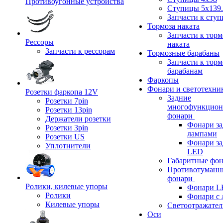
Противоугонные устройства
Ступицы 5x139.
Запчасти к сту
Тормоза наката
Запчасти к тор
Рессоры
наката
Запчасти к рессорам
Тормозные барабаны
Запчасти к тор
барабанам
Фаркопы
Фонари и светотехни
Розетки фаркопа 12V
Задние
Розетки 7pin
многофункцион
Розетки 13pin
фонари
Держатели розетки
Фонари за
Розетки 3pin
лампами
Розетки US
Фонари за
Уплотнители
LED
Габаритные фо
Противотуманн
фонари
Ролики, килевые упоры
Фонари L
Ролики
Фонари с 
Килевые упоры
Светоотражател
Оси