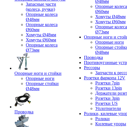
Ø48мм
Запасные части
Опорные колеса
(колеса, ручки)
Ø60мм
Опорные колеса
Хомуты Ø48мм
Ø48мм
Хомуты Ø60мм
Опорные колеса
Опорные колеса
Ø60мм
Ø73мм
Хомуты Ø48мм
Опорные ноги и стой
Хомуты Ø60мм
Опорные ноги
Опорные колеса
Опорные стойк
Ø73мм
Ø48мм
Проводка
Противоугонные устр
Рессоры
Запчасти к ресс
Опорные ноги и стойки
Розетки фаркопа 12V
Опорные ноги
Розетки 7pin
Опорные стойки
Розетки 13pin
Ø48мм
Держатели розе
Розетки 3pin
Розетки US
Уплотнители
Проводка
Ролики, килевые упо
Ролики
Килевые упоры