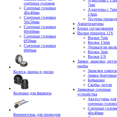
Адаптеры с 13pi
сцепных головок
7pin
Сцепные головки
Адаптеры с 7pin
40x40мм
13pin
Сцепные головки
Тестеры провод
50x50мм
Амортизаторы
Сцепные головки
Блоки согласования
60x60мм
Вилки прицепа 12V
Сцепные головки
Вилки 7pin
Ø50мм
Вилки 13pin
Сцепные головки
Держатели вил
Ø60мм
Вилки 3pin
Вилки US
Замки, защелки, петл
скобы
Защелки самосв
Колеса, шины и диски
Замки бортовые
Бобышки
Скобы, петли
Замковые сцепные
Колпаки для фаркопа
устройства
Аксессуары для
сцепных голово
Сцепные голов
40x40мм
Коннекторы для проводов