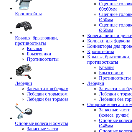
Сцепные голов
60x60мм
Кронштейны
Сцепные голов
Ø50мм
Сцепные голов
Ø60мм
Колеса, шины и диск
Крылья, брызговики,
Колпаки для фаркопа
противооткаты
Коннекторы для пров
Крылья
Кронштейны
Брызговики
Крылья, брызговики,
Противооткаты
противооткаты
Крылья
Брызговики
Противооткаты
Лебедки
Лебедки
Запчасти к лебедкам
Запчасти к лебе
Лебедки с тормозом
Лебедки с торм
Лебедки без тормоза
Лебедки без тор
Опорные колеса и хо
Запасные части
(колеса, ручки)
Опорные колеса
Опорные колеса и хомуты
Ø48мм
Запасные части
Опорные колеса