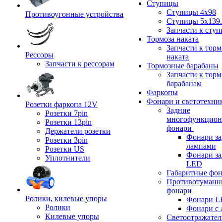
Ступицы
Ступицы 4x98
Противоугонные устройства
Ступицы 5x139.
Запчасти к сту
Тормоза наката
Запчасти к тор
Рессоры
наката
Запчасти к рессорам
Тормозные барабаны
Запчасти к тор
барабанам
Фаркопы
Фонари и светотехни
Розетки фаркопа 12V
Задние
Розетки 7pin
многофункцион
Розетки 13pin
фонари
Держатели розетки
Фонари за
Розетки 3pin
лампами
Розетки US
Фонари за
Уплотнители
LED
Габаритные фо
Противотуманн
фонари
Ролики, килевые упоры
Фонари L
Ролики
Фонари с 
Килевые упоры
Светоотражател