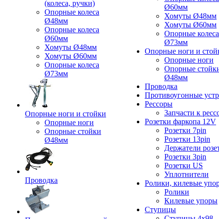
(колеса, ручки)
Ø60мм
Опорные колеса
Хомуты Ø48мм
Ø48мм
Хомуты Ø60мм
Опорные колеса
Опорные колеса
Ø60мм
Ø73мм
Хомуты Ø48мм
Опорные ноги и стой
Хомуты Ø60мм
Опорные ноги
Опорные колеса
Опорные стойк
Ø73мм
Ø48мм
Проводка
Противоугонные устр
Рессоры
Запчасти к ресс
Опорные ноги и стойки
Розетки фаркопа 12V
Опорные ноги
Розетки 7pin
Опорные стойки
Розетки 13pin
Ø48мм
Держатели розе
Розетки 3pin
Розетки US
Уплотнители
Проводка
Ролики, килевые упо
Ролики
Килевые упоры
Ступицы
Ступицы 4x98