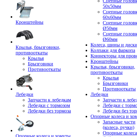
Сцепные голов
50x50мм
Сцепные голов
60x60мм
Кронштейны
Сцепные голов
Ø50мм
Сцепные голов
Ø60мм
Колеса, шины и диск
Крылья, брызговики,
Колпаки для фаркопа
противооткаты
Коннекторы для пров
Крылья
Кронштейны
Брызговики
Крылья, брызговики,
Противооткаты
противооткаты
Крылья
Брызговики
Противооткаты
Лебедки
Лебедки
Запчасти к лебедкам
Запчасти к лебе
Лебедки с тормозом
Лебедки с торм
Лебедки без тормоза
Лебедки без тор
Опорные колеса и хо
Запасные части
(колеса, ручки)
Опорные колеса
Опорные колеса и хомуты