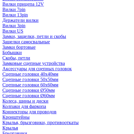
Вилки прицепа 12V
Вилки 7pin
Вилки 13pin
Держатели вилки
Вилки 3pin
Вилки US
Замки, защелки, петли и скобы
Защелки самосвальные
Замки бортовые
Бобышки
Скобы, петли
Замковые сцепные устройства
Аксессуары для сцепных головок
Сцепные головки 40x40мм
Сцепные головки 50x50мм
Сцепные головки 60x60мм
Сцепные головки Ø50мм
Сцепные головки Ø60мм
Колеса, шины и диски
Колпаки для фаркопа
Коннекторы для проводов
Кронштейны
Крылья, брызговики, противооткаты
Крылья
Брызговики