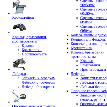
Сцепные голов
50x50мм
Сцепные голов
60x60мм
Кронштейны
Сцепные голов
Ø50мм
Сцепные голов
Ø60мм
Колеса, шины и диск
Крылья, брызговики,
Колпаки для фаркопа
противооткаты
Коннекторы для пров
Крылья
Кронштейны
Брызговики
Крылья, брызговики,
Противооткаты
противооткаты
Крылья
Брызговики
Противооткаты
Лебедки
Лебедки
Запчасти к лебедкам
Запчасти к лебе
Лебедки с тормозом
Лебедки с торм
Лебедки без тормоза
Лебедки без тор
Опорные колеса и хо
Запасные части
(колеса, ручки)
Опорные колеса
Опорные колеса и хомуты