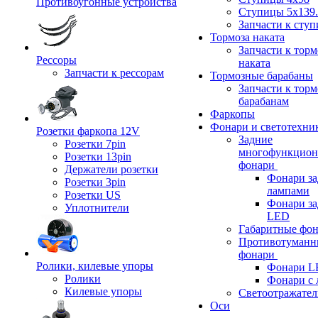
Противоугонные устройства
Ступицы 5x139.
Запчасти к сту
Тормоза наката
Запчасти к тор
Рессоры
наката
Запчасти к рессорам
Тормозные барабаны
Запчасти к тор
барабанам
Фаркопы
Фонари и светотехни
Розетки фаркопа 12V
Задние
Розетки 7pin
многофункцион
Розетки 13pin
фонари
Держатели розетки
Фонари за
Розетки 3pin
лампами
Розетки US
Фонари за
Уплотнители
LED
Габаритные фо
Противотуманн
фонари
Ролики, килевые упоры
Фонари L
Ролики
Фонари с 
Килевые упоры
Светоотражател
Оси