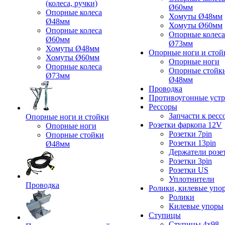
(колеса, ручки)
Ø60мм
Опорные колеса
Хомуты Ø48мм
Ø48мм
Хомуты Ø60мм
Опорные колеса
Опорные колеса
Ø60мм
Ø73мм
Хомуты Ø48мм
Опорные ноги и стой
Хомуты Ø60мм
Опорные ноги
Опорные колеса
Опорные стойк
Ø73мм
Ø48мм
Проводка
Противоугонные устр
Рессоры
Запчасти к ресс
Опорные ноги и стойки
Розетки фаркопа 12V
Опорные ноги
Розетки 7pin
Опорные стойки
Розетки 13pin
Ø48мм
Держатели розе
Розетки 3pin
Розетки US
Уплотнители
Проводка
Ролики, килевые упо
Ролики
Килевые упоры
Ступицы
Ступицы 4x98