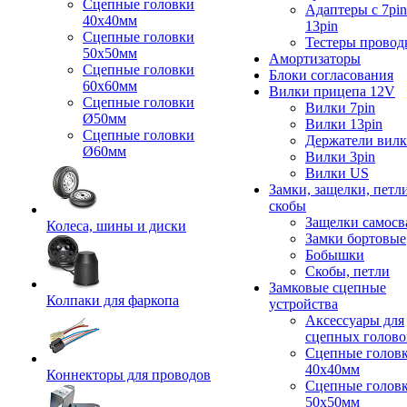
Сцепные головки
Адаптеры с 7pin
40x40мм
13pin
Сцепные головки
Тестеры провод
50x50мм
Амортизаторы
Сцепные головки
Блоки согласования
60x60мм
Вилки прицепа 12V
Сцепные головки
Вилки 7pin
Ø50мм
Вилки 13pin
Сцепные головки
Держатели вил
Ø60мм
Вилки 3pin
Вилки US
Замки, защелки, петл
скобы
Защелки самосв
Колеса, шины и диски
Замки бортовые
Бобышки
Скобы, петли
Замковые сцепные
Колпаки для фаркопа
устройства
Аксессуары для
сцепных голово
Сцепные голов
40x40мм
Коннекторы для проводов
Сцепные голов
50x50мм