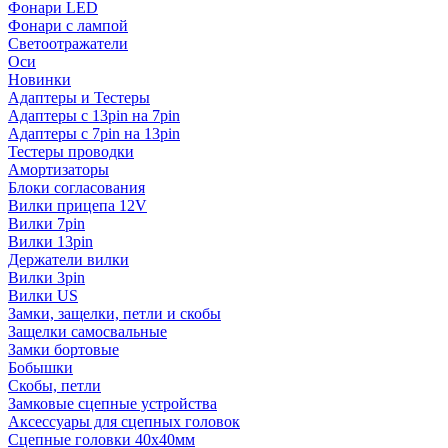
Фонари LED
Фонари с лампой
Светоотражатели
Оси
Новинки
Адаптеры и Тестеры
Адаптеры с 13pin на 7pin
Адаптеры с 7pin на 13pin
Тестеры проводки
Амортизаторы
Блоки согласования
Вилки прицепа 12V
Вилки 7pin
Вилки 13pin
Держатели вилки
Вилки 3pin
Вилки US
Замки, защелки, петли и скобы
Защелки самосвальные
Замки бортовые
Бобышки
Скобы, петли
Замковые сцепные устройства
Аксессуары для сцепных головок
Сцепные головки 40x40мм