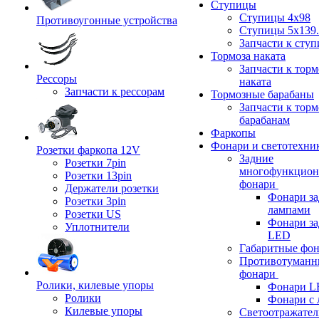
Ступицы
Ступицы 4x98
Противоугонные устройства
Ступицы 5x139.
Запчасти к сту
Тормоза наката
Запчасти к тор
Рессоры
наката
Запчасти к рессорам
Тормозные барабаны
Запчасти к тор
барабанам
Фаркопы
Фонари и светотехни
Розетки фаркопа 12V
Задние
Розетки 7pin
многофункцион
Розетки 13pin
фонари
Держатели розетки
Фонари за
Розетки 3pin
лампами
Розетки US
Фонари за
Уплотнители
LED
Габаритные фо
Противотуманн
фонари
Ролики, килевые упоры
Фонари L
Ролики
Фонари с 
Килевые упоры
Светоотражател