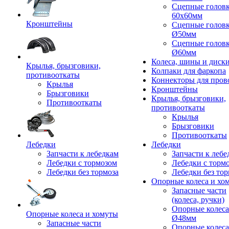
Сцепные голов
60x60мм
Кронштейны
Сцепные голов
Ø50мм
Сцепные голов
Ø60мм
Колеса, шины и диск
Крылья, брызговики,
Колпаки для фаркопа
противооткаты
Коннекторы для пров
Крылья
Кронштейны
Брызговики
Крылья, брызговики,
Противооткаты
противооткаты
Крылья
Брызговики
Противооткаты
Лебедки
Лебедки
Запчасти к лебедкам
Запчасти к лебе
Лебедки с тормозом
Лебедки с торм
Лебедки без тормоза
Лебедки без тор
Опорные колеса и хо
Запасные части
(колеса, ручки)
Опорные колеса
Опорные колеса и хомуты
Ø48мм
Запасные части
Опорные колеса