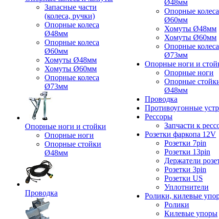
Ø48мм
Запасные части
Опорные колеса
(колеса, ручки)
Ø60мм
Опорные колеса
Хомуты Ø48мм
Ø48мм
Хомуты Ø60мм
Опорные колеса
Опорные колеса
Ø60мм
Ø73мм
Хомуты Ø48мм
Опорные ноги и стой
Хомуты Ø60мм
Опорные ноги
Опорные колеса
Опорные стойк
Ø73мм
Ø48мм
Проводка
Противоугонные устр
Рессоры
Запчасти к ресс
Опорные ноги и стойки
Розетки фаркопа 12V
Опорные ноги
Розетки 7pin
Опорные стойки
Розетки 13pin
Ø48мм
Держатели розе
Розетки 3pin
Розетки US
Уплотнители
Проводка
Ролики, килевые упо
Ролики
Килевые упоры