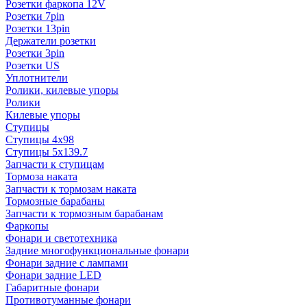
Розетки фаркопа 12V
Розетки 7pin
Розетки 13pin
Держатели розетки
Розетки 3pin
Розетки US
Уплотнители
Ролики, килевые упоры
Ролики
Килевые упоры
Ступицы
Ступицы 4x98
Ступицы 5x139.7
Запчасти к ступицам
Тормоза наката
Запчасти к тормозам наката
Тормозные барабаны
Запчасти к тормозным барабанам
Фаркопы
Фонари и светотехника
Задние многофункциональные фонари
Фонари задние с лампами
Фонари задние LED
Габаритные фонари
Противотуманные фонари