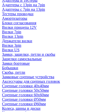
Адаптеры и Тестеры
Адаптеры с 13pin на 7pin
Адаптеры с 7pin на 13pin
Тестеры проводки
Амортизаторы
Блоки согласования
Вилки прицепа 12V
Вилки 7pin
Вилки 13pin
Держатели вилки
Вилки 3pin
Вилки US
Замки, защелки, петли и скобы
Защелки самосвальные
Замки бортовые
Бобышки
Скобы, петли
Замковые сцепные устройства
Аксессуары для сцепных головок
Сцепные головки 40x40мм
Сцепные головки 50x50мм
Сцепные головки 60x60мм
Сцепные головки Ø50мм
Сцепные головки Ø60мм
Колеса, шины и диски