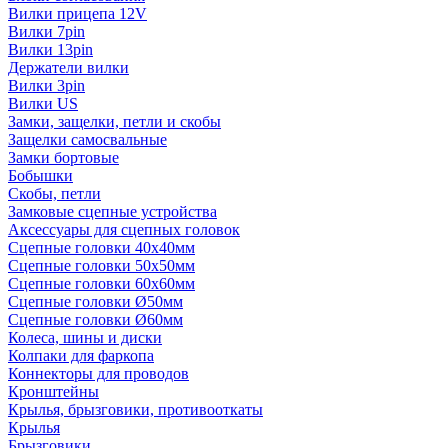
Вилки прицепа 12V
Вилки 7pin
Вилки 13pin
Держатели вилки
Вилки 3pin
Вилки US
Замки, защелки, петли и скобы
Защелки самосвальные
Замки бортовые
Бобышки
Скобы, петли
Замковые сцепные устройства
Аксессуары для сцепных головок
Сцепные головки 40x40мм
Сцепные головки 50x50мм
Сцепные головки 60x60мм
Сцепные головки Ø50мм
Сцепные головки Ø60мм
Колеса, шины и диски
Колпаки для фаркопа
Коннекторы для проводов
Кронштейны
Крылья, брызговики, противооткаты
Крылья
Брызговики