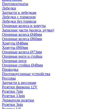
Противооткаты
Лебедки
Запчасти к лебедкам
Лебедки с тормозом
Лебедки без тормоза
Опорные колеса и хомуты
Запасные части (колеса, ручки)
Опорные колеса Ø48мм
Опорные колеса Ø60мм
Хомуты Ø48мм
Хомуты Ø60мм
Опорные колеса Ø73мм
Опорные ноги и стойки
Опорные ноги
Опорные стойки Ø48мм
Проводка
Противоугонные устройства
Рессоры
Запчасти к рессорам
Розетки фаркопа 12V
Розетки 7pin
Розетки 13pin
Держатели розетки
Розетки 3pin
Розетки US