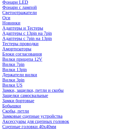
Фонари LED
Фонари с лампой
Светоотражатели
Оси
Новинки
Адаптеры и Тестеры
Адаптеры с 13pin на 7pin
Адаптеры с 7pin на 13pin
Тестеры проводки
Амортизаторы
Блоки согласования
Вилки прицепа 12V
Вилки 7pin
Вилки 13pin
Держатели вилки
Вилки 3pin
Вилки US
Замки, защелки, петли и скобы
Защелки самосвальные
Замки бортовые
Бобышки
Скобы, петли
Замковые сцепные устройства
Аксессуары для сцепных головок
Сцепные головки 40x40мм