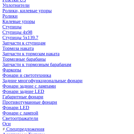
Уплотнители
Ролики, килевые упоры
Ролики
Килевые упоры
Ступицы
Ступицы 4x98
Ступицы 5x139.7
Запчасти к ступицам
Тормоза наката
Запчасти к тормозам наката
Тормозные барабаны
Запчасти к тормозным барабанам
Фаркопы
Фонари и светотехника
Задние многофункциональные фонари
Фонари задние с лампами
Фонари задние LED
Габаритные фонари
Противотуманные фонари
Фонари LED
Фонари с лампой
Светоотражатели
Оси
Спецпредложения