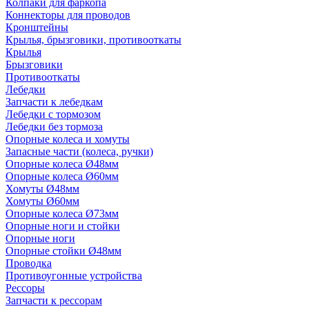
Колпаки для фаркопа
Коннекторы для проводов
Кронштейны
Крылья, брызговики, противооткаты
Крылья
Брызговики
Противооткаты
Лебедки
Запчасти к лебедкам
Лебедки с тормозом
Лебедки без тормоза
Опорные колеса и хомуты
Запасные части (колеса, ручки)
Опорные колеса Ø48мм
Опорные колеса Ø60мм
Хомуты Ø48мм
Хомуты Ø60мм
Опорные колеса Ø73мм
Опорные ноги и стойки
Опорные ноги
Опорные стойки Ø48мм
Проводка
Противоугонные устройства
Рессоры
Запчасти к рессорам